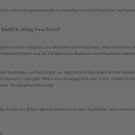
urch entzündungshemmende Arzneimittel verursacht werden, bei besonde
 BASICS 20mg beachten?
htigkeit und die Fähigkeit zum Bedienen von Maschinen. Jedoch kann da
rkehrstüchtigkeit und die Fähigkeit zum Bedienen von Maschinen beeint
 oder Apotheker um Rat. Es gibt nur begrenzte Erfahrungen mit der An
uttermilch übergeht. Wenn du schwanger bist oder stillst, solltest du d
 oder den Säugling überwiegt.
es ein. Bitte frage bei deinem Arzt oder Apotheker nach, wenn du dir
?