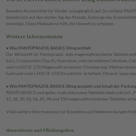
Bewahre Arzneimittel für Kinder unzugänglich auf. Du solltest PA
bezieht sich auf den letzten Tag des Monats. Entsorge das Arzneimitt
benötigst. Diese Maßnahme hilft, die Umwelt zu schützen.
Weitere Informationen
• Was PANTOPRAZOL BASICS 20mg enthält
Der Wirkstoff ist: Pantoprazol. Jede magensaftresistente Tablette e
Eur.), Crospovidon (Typ A), Hyprolose, mikrokristalline Cellulose, Ca
oxid x H2O (E 172) Magensaftresistenter Filmüberzug: Methacrylsäure-E
hydroxid-oxid x H2O (E 172) Drucktinte: Schellack, Ethanol, Isopropyl
• Wie PANTOPRAZOL BASICS 20mg aussieht und Inhalt der Packun
PANTO BASICS sind gelbe, ovale bikonvexe Tabletten bedruckt mit ,,P
15, 28, 30, 50, 56, 60, 98 und 100 magensaftresistenten Tabletten erhäl
Viele weitere Informationen zur Einnahme und Nebenwirkungen findes
Hinweistexte und Pflichtangaben