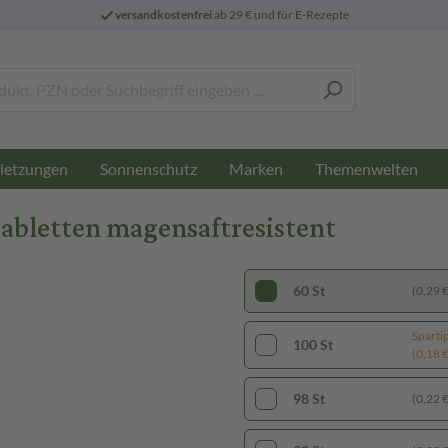
versandkostenfrei
ab 29 € und für E-Rezepte
letzungen
Sonnenschutz
Marken
Themenwelten
bletten magensaftresistent
60 St
(0,29 € 
Sparti
100 St
(0,18 € 
98 St
(0,22 € 