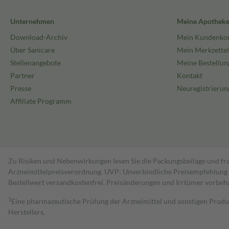
Unternehmen
Meine Apothek
Download-Archiv
Mein Kundenko
Über Sanicare
Mein Merkzettel
Stellenangebote
Meine Bestellun
Partner
Kontakt
Presse
Neuregistrierun
Affiliate Programm
Zu Risiken und Nebenwirkungen lesen Sie die Packungsbeilage und fra
Arzneimittelpreisverordnung. UVP: Unverbindliche Preisempfehlung de
Bestell­wert versand­kosten­frei. Preisänderungen und Irrtümer vorbeh
1
Eine pharmazeutische Prüfung der Arzneimittel und sonstigen Pro
Herstellers.