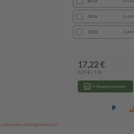
90 St
(0,23 € 
30 St
(0,46 € 
15 St
(0,88 € 
17,22 €
0,29 € / 1 St
E-Rezept einlösen
Zuzahlungen und Eigenanteile in