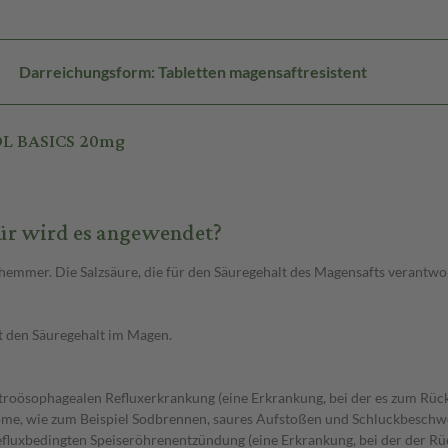
Darreichungsform: Tabletten magensaftresistent
OL BASICS 20mg
r wird es angewendet?
er. Die Salzsäure, die für den Säuregehalt des Magensafts verantwort
 den Säuregehalt im Magen.
troösophagealen Refluxerkrankung (eine Erkrankung, bei der es zum Rück
me, wie zum Beispiel Sodbrennen, saures Aufstoßen und Schluckbeschw
refluxbedingten Speiseröhrenentzündung (eine Erkrankung, bei der der R