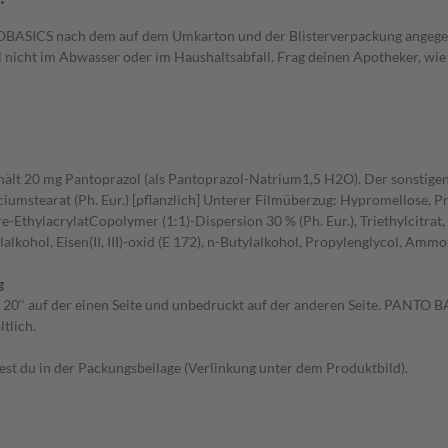
NTOBASICS nach dem auf dem Umkarton und der Blisterverpackung angeg
el nicht im Abwasser oder im Haushaltsabfall. Frag deinen Apotheker, wie
nthält 20 mg Pantoprazol (als Pantoprazol-Natrium1,5 H2O). Der sonstigen
lciumstearat (Ph. Eur.) [pflanzlich] Unterer Filmüberzug: Hypromellose, Pr
thylacrylatCopolymer (1:1)-Dispersion 30 % (Ph. Eur.), Triethylcitrat, N
alkohol, Eisen(II, III)-oxid (E 172), n-Butylalkohol, Propylenglycol, Amm
g
 20‘‘ auf der einen Seite und unbedruckt auf der anderen Seite. PANTO B
tlich.
t du in der Packungsbeilage (Verlinkung unter dem Produktbild).