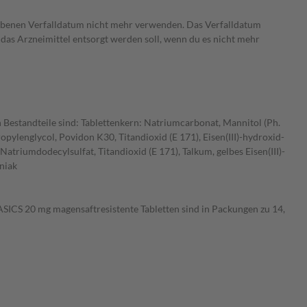
ebenen Verfalldatum nicht mehr verwenden. Das Verfalldatum
 das Arzneimittel entsorgt werden soll, wenn du es nicht mehr
 Bestandteile sind: Tablettenkern: Natriumcarbonat, Mannitol (Ph.
opylenglycol, Povidon K30, Titandioxid (E 171), Eisen(III)-hydroxid-
atriumdodecylsulfat, Titandioxid (E 171), Talkum, gelbes Eisen(III)-
oniak
ASICS 20 mg magensaftresistente Tabletten sind in Packungen zu 14,