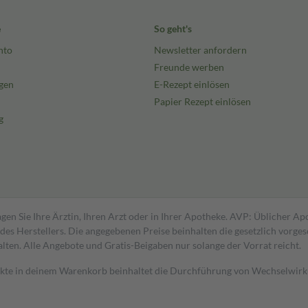
e
So geht's
nto
Newsletter anfordern
Freunde werben
gen
E-Rezept einlösen
Papier Rezept einlösen
g
gen Sie Ihre Ärztin, Ihren Arzt oder in Ihrer Apotheke. AVP: Üblicher A
s Herstellers. Die angegebenen Preise beinhalten die gesetzlich vorgesc
alten. Alle Angebote und Gratis-Beigaben nur solange der Vorrat reicht.
dukte in deinem Warenkorb beinhaltet die Durchführung von Wechselwir