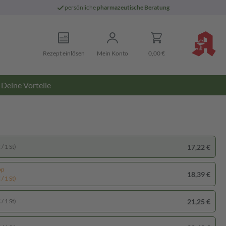
persönliche
pharmazeutische Beratung
Rezept einlösen
Mein Konto
0,00 €
Deine Vorteile
17,22 €
/ 1 St)
pp
18,39 €
/ 1 St)
21,25 €
/ 1 St)