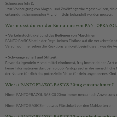
Schmerzen führt).
- zur Vorbeugung von Magen- und Zwölffingerdarmgeschwüren, die d
entzündungshemmenden Arzneimitteln behandelt werden müssen.
Was musst du vor der Einnahme von PANTOPRAZOL
● Verkehrstüchtigkeit und das Bedienen von Maschinen
PANTO BASICS hat in der Regel keinen Einfluss auf die Verkehrstüc
Verschwommensehen die Reaktionsfähigkeit beeinflussen, was die Ve
● Schwangerschaft und Stillzeit
Bevor du irgendein Arzneimittel einnimmst, frag immer deinen Arzt
keine Informationen darüber vor, ob Pantoprazol in die menschliche M
der Nutzen für dich das potenzielle Risiko für dein ungeborenes Kind
Wie ist PANTOPRAZOL BASICS 20mg einzunehmen?
Nimm PANTOPRAZOL BASICS 20mg immer genau nach Anweisung des Arzt
Nimm PANTO BASICS mit etwas Flüssigkeit vor den Mahlzeiten ein.
Wie ist PANTOPRAZOL BASICS 20mg aufzubewahren