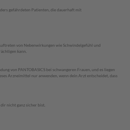
rs gefährdeten Patienten, die dauerhaft mit
s Auftreten von Nebenwirkungen wie Schwindelgefühl und
rächtigen kann.
wendung von PANTOBASICS bei schwangeren Frauen, und es liegen
ieses Arzneimittel nur anwenden, wenn dein Arzt entscheidet, dass
 nicht ganz sicher bist.