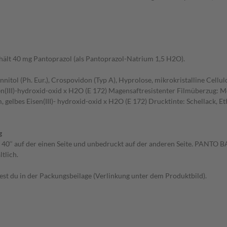
thält 40 mg Pantoprazol (als Pantoprazol-Natrium 1,5 H2O).
itol (Ph. Eur.), Crospovidon (Typ A), Hyprolose, mikrokristalline Cellulo
en(III)-hydroxid-oxid x H2O (E 172) Magensaftresistenter Filmüberzug: 
, gelbes Eisen(III)- hydroxid-oxid x H2O (E 172) Drucktinte: Schellack, Etha
g
 40‘‘ auf der einen Seite und unbedruckt auf der anderen Seite. PANTO B
tlich.
t du in der Packungsbeilage (Verlinkung unter dem Produktbild).