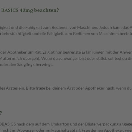
 BASICS 40mg beachten?
htigkeit und die Fähigkeit zum Bedienen von Maschinen. Jedoch kann da
rkehrstüchtigkeit und die Fähigkeit zum Bedienen von Maschinen beeint
 oder Apotheker um Rat. Es gibt nur begrenzte Erfahrungen mit der An
uttermilch übergeht. Wenn du schwanger bist oder stillst, solltest du d
 oder den Säugling überwiegt.
es ein. Bitte frage bei deinem Arzt oder Apotheker nach, wenn du dir
?
NTOBASICS nach dem auf dem Umkarton und der Blisterverpackung angeg
el nicht im Abwasser oder im Haushaltsabfall. Frag deinen Apotheker, wie