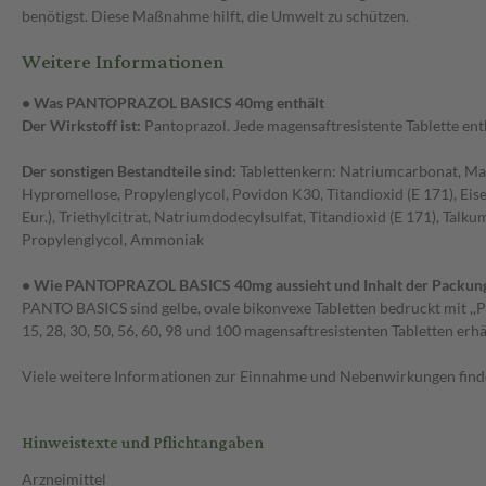
benötigst. Diese Maßnahme hilft, die Umwelt zu schützen.
Weitere Informationen
• Was PANTOPRAZOL BASICS 40mg enthält
Der Wirkstoff ist:
Pantoprazol. Jede magensaftresistente Tablette en
Der sonstigen Bestandteile sind:
Tablettenkern: Natriumcarbonat, Mann
Hypromellose, Propylenglycol, Povidon K30, Titandioxid (E 171), Eis
Eur.), Triethylcitrat, Natriumdodecylsulfat, Titandioxid (E 171), Talkum
Propylenglycol, Ammoniak
• Wie PANTOPRAZOL BASICS 40mg aussieht und Inhalt der Packun
PANTO BASICS sind gelbe, ovale bikonvexe Tabletten bedruckt mit ,,P
15, 28, 30, 50, 56, 60, 98 und 100 magensaftresistenten Tabletten erhäl
Viele weitere Informationen zur Einnahme und Nebenwirkungen findes
Hinweistexte und Pflichtangaben
Arzneimittel