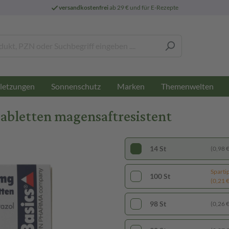
versandkostenfrei
ab 29 € und für E-Rezepte
letzungen
Sonnenschutz
Marken
Themenwelten
bletten magensaftresistent
14 St
(0,98 € 
Sparti
100 St
(0,21 € 
98 St
(0,26 € 