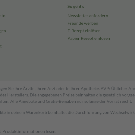
e
So geht's
nto
Newsletter anfordern
Freunde werben
gen
E-Rezept einlösen
Papier Rezept einlösen
g
gen Sie Ihre Ärztin, Ihren Arzt oder in Ihrer Apotheke. AVP: Üblicher A
s Herstellers. Die angegebenen Preise beinhalten die gesetzlich vorgesc
alten. Alle Angebote und Gratis-Beigaben nur solange der Vorrat reicht.
dukte in deinem Warenkorb beinhaltet die Durchführung von Wechselwir
nd Produktinformationen lesen.