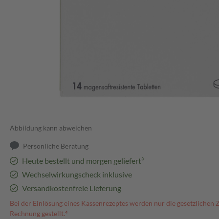
Abbildung kann abweichen
Persönliche Beratung
Heute bestellt und morgen geliefert³
Wechselwirkungscheck inklusive
Versandkostenfreie Lieferung
Bei der Einlösung eines Kassenrezeptes werden nur die gesetzlichen 
Rechnung gestellt.⁴