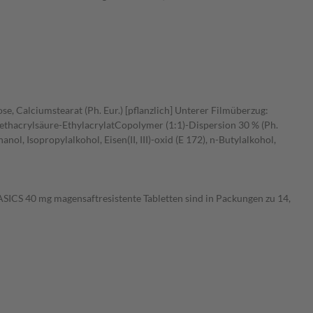
se, Calciumstearat (Ph. Eur.) [pflanzlich] Unterer Filmüberzug:
Methacrylsäure-EthylacrylatCopolymer (1:1)-Dispersion 30 % (Ph.
nol, Isopropylalkohol, Eisen(II, III)-oxid (E 172), n-Butylalkohol,
ASICS 40 mg magensaftresistente Tabletten sind in Packungen zu 14,