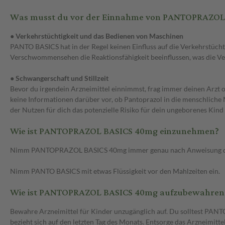
Was musst du vor der Einnahme von PANTOPRAZOL
● Verkehrstüchtigkeit und das Bedienen von Maschinen
PANTO BASICS hat in der Regel keinen Einfluss auf die Verkehrstüc
Verschwommensehen die Reaktionsfähigkeit beeinflussen, was die Ve
● Schwangerschaft und Stillzeit
Bevor du irgendein Arzneimittel einnimmst, frag immer deinen Arzt
keine Informationen darüber vor, ob Pantoprazol in die menschliche M
der Nutzen für dich das potenzielle Risiko für dein ungeborenes Kind
Wie ist PANTOPRAZOL BASICS 40mg einzunehmen?
Nimm PANTOPRAZOL BASICS 40mg immer genau nach Anweisung des Arzt
Nimm PANTO BASICS mit etwas Flüssigkeit vor den Mahlzeiten ein.
Wie ist PANTOPRAZOL BASICS 40mg aufzubewahren
Bewahre Arzneimittel für Kinder unzugänglich auf. Du solltest PA
bezieht sich auf den letzten Tag des Monats. Entsorge das Arzneimitt