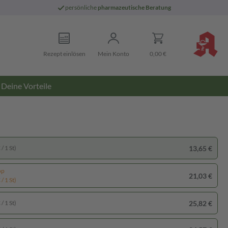
persönliche
pharmazeutische Beratung
Rezept einlösen
Mein Konto
0,00 €
Deine Vorteile
13,65 €
/ 1 St)
pp
21,03 €
/ 1 St)
25,82 €
/ 1 St)