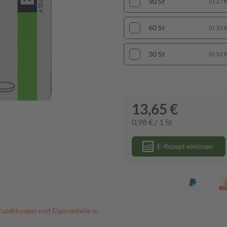
90 St
(0,27 € 
60 St
(0,33 € 
30 St
(0,52 € 
13,65 €
0,98 € / 1 St
E-Rezept einlösen
Zuzahlungen und Eigenanteile in