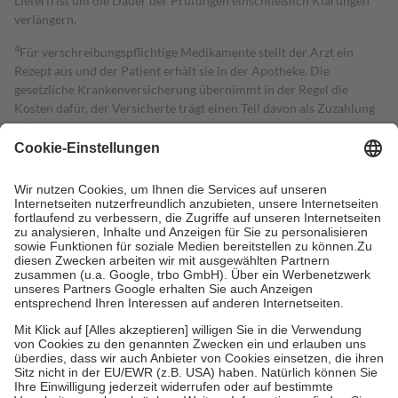
Lieferfrist um die Dauer der Prüfungen einschließlich Klärungen
verlängern.
4
Für verschreibungspflichtige Medikamente stellt der Arzt ein
Rezept aus und der Patient erhält sie in der Apotheke. Die
gesetzliche Krankenversicherung übernimmt in der Regel die
Kosten dafür, der Versicherte trägt einen Teil davon als Zuzahlung
mit.
Grundsätzlich leisten Mitglieder Zuzahlungen in Höhe von zehn
Prozent des Abgabepreises,
mindestens
jedoch
fünf Euro
und
höchstens zehn Euro.
Es sind jedoch nie mehr als die tatsächlichen
Kosten der Leistung zu entrichten.
Diese Regeln gelten grundsätzlich auch für Online-Apotheken.
Bei Heilmitteln und häuslicher Krankenpflege beträgt die
Zuzahlung zehn Prozent der Kosten sowie zehn Euro je
Verordnung.
Um das Engagement der Versicherten für ihre eigene Gesundheit zu
stärken und die besondere Stellung der Familie zu unterstützen,
fallen
keine Zuzahlungen
an bei:
• Kindern und Jugendlichen bis zum vollendeten 18. Lebensjahr
mit Ausnahme der Fahrkosten
• Untersuchungen zur Vorsorge und Früherkennung, die von der