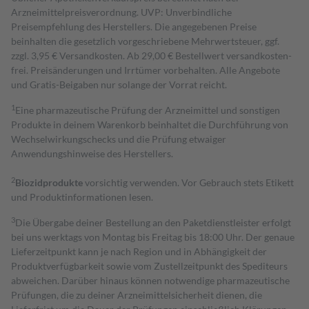
Arzneimittelpreisverordnung. UVP: Unverbindliche
Preisempfehlung des Herstellers. Die angegebenen Preise
beinhalten die gesetzlich vorgeschriebene Mehrwertsteuer, ggf.
zzgl. 3,95 € Versandkosten. Ab 29,00 € Bestell­wert versand­kosten­
frei. Preisänderungen und Irrtümer vorbehalten. Alle Angebote
und Gratis-Beigaben nur solange der Vorrat reicht.
1
Eine pharmazeutische Prüfung der Arzneimittel und sonstigen
Produkte in deinem Warenkorb beinhaltet die Durchführung von
Wechselwirkungschecks und die Prüfung etwaiger
Anwendungshinweise des Herstellers.
2
Biozidprodukte
vorsichtig verwenden. Vor Gebrauch stets Etikett
und Produktinformationen lesen.
3
Die Übergabe deiner Bestellung an den Paketdienstleister erfolgt
bei uns werktags von Montag bis Freitag bis 18:00 Uhr. Der genaue
Lieferzeitpunkt kann je nach Region und in Abhängigkeit der
Produktverfügbarkeit sowie vom Zustellzeitpunkt des Spediteurs
abweichen. Darüber hinaus können notwendige pharmazeutische
Prüfungen, die zu deiner Arzneimittelsicherheit dienen, die