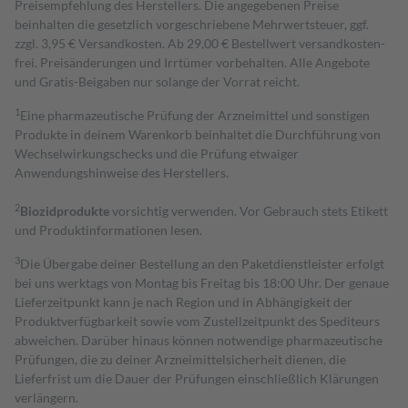
Preisempfehlung des Herstellers. Die angegebenen Preise
beinhalten die gesetzlich vorgeschriebene Mehrwertsteuer, ggf.
zzgl. 3,95 € Versandkosten. Ab 29,00 € Bestell­wert versand­kosten­
frei. Preisänderungen und Irrtümer vorbehalten. Alle Angebote
und Gratis-Beigaben nur solange der Vorrat reicht.
1
Eine pharmazeutische Prüfung der Arzneimittel und sonstigen
Produkte in deinem Warenkorb beinhaltet die Durchführung von
Wechselwirkungschecks und die Prüfung etwaiger
Anwendungshinweise des Herstellers.
2
Biozidprodukte
vorsichtig verwenden. Vor Gebrauch stets Etikett
und Produktinformationen lesen.
3
Die Übergabe deiner Bestellung an den Paketdienstleister erfolgt
bei uns werktags von Montag bis Freitag bis 18:00 Uhr. Der genaue
Lieferzeitpunkt kann je nach Region und in Abhängigkeit der
Produktverfügbarkeit sowie vom Zustellzeitpunkt des Spediteurs
abweichen. Darüber hinaus können notwendige pharmazeutische
Prüfungen, die zu deiner Arzneimittelsicherheit dienen, die
Lieferfrist um die Dauer der Prüfungen einschließlich Klärungen
verlängern.