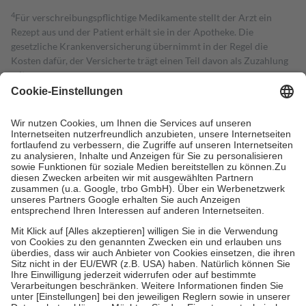
4
Für verschreibungspflichtige Medikamente stellt der Arzt ein
Rezept aus und der Patient erhält sie in der Apotheke. Die
gesetzliche Krankenversicherung übernimmt in der Regel die
Kosten dafür, der Versicherte trägt einen Teil davon als Zuzahlung
mit.
Grundsätzlich leisten Mitglieder Zuzahlungen in Höhe von zehn
Prozent des Abgabepreises,
mindestens
jedoch
fünf Euro
und
höchstens zehn Euro.
Es sind jedoch nie mehr als die tatsächlichen
Kosten der Leistung zu entrichten.
Diese Regeln gelten grundsätzlich auch für Online-Apotheken.
Bei Heilmitteln und häuslicher Krankenpflege beträgt die
Zuzahlung zehn Prozent der Kosten sowie zehn Euro je
Verordnung.
Um das Engagement der Versicherten für ihre eigene Gesundheit zu
stärken und die besondere Stellung der Familie zu unterstützen,
fallen
keine Zuzahlungen
an bei:
• Kindern und Jugendlichen bis zum vollendeten 18. Lebensjahr
mit Ausnahme der Fahrkosten
• Untersuchungen zur Vorsorge und Früherkennung, die von der
GKV getragen werden
• empfohlenen Schutzimpfungen