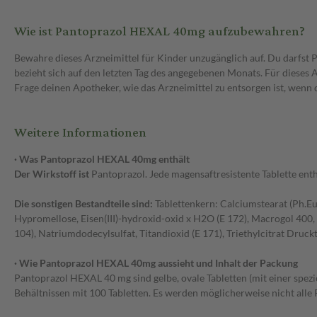
Wie ist Pantoprazol HEXAL 40mg aufzubewahren?
Bewahre dieses Arzneimittel für Kinder unzugänglich auf. Du darfs
bezieht sich auf den letzten Tag des angegebenen Monats. Für dieses
Frage deinen Apotheker, wie das Arzneimittel zu entsorgen ist, wenn
Weitere Informationen
· Was Pantoprazol HEXAL 40mg enthält
Der Wirkstoff ist
Pantoprazol. Jede magensaftresistente Tablette ent
Die sonstigen Bestandteile sind:
Tablettenkern: Calciumstearat (Ph.Eur
Hypromellose, Eisen(III)-hydroxid-oxid x H2O (E 172), Macrogol 400,
104), Natriumdodecylsulfat, Titandioxid (E 171), Triethylcitrat Drucktin
· Wie Pantoprazol HEXAL 40mg aussieht und Inhalt der Packung
Pantoprazol HEXAL 40 mg sind gelbe, ovale Tabletten (mit einer spezi
Behältnissen mit 100 Tabletten. Es werden möglicherweise nicht alle