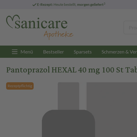
3
E-Rezept:
Heute bestellt,
morgen geliefert
Menü
Bestseller
Sparsets
Schmerzen & Ver
Pantoprazol HEXAL 40 mg 100 St Tab
Rezeptpflichtig