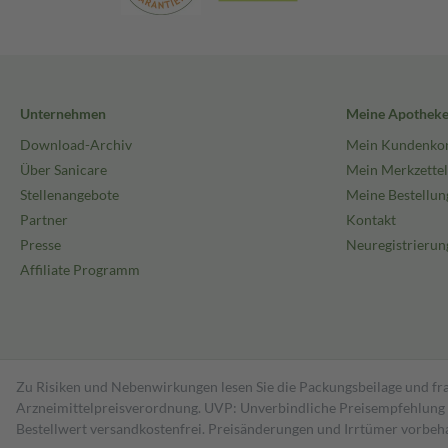
Unternehmen
Meine Apothek
Download-Archiv
Mein Kundenko
Über Sanicare
Mein Merkzettel
Stellenangebote
Meine Bestellun
Partner
Kontakt
Presse
Neuregistrierun
Affiliate Programm
Zu Risiken und Nebenwirkungen lesen Sie die Packungsbeilage und fra
Arzneimittelpreisverordnung. UVP: Unverbindliche Preisempfehlung de
Bestell­wert versand­kosten­frei. Preisänderungen und Irrtümer vorbeh