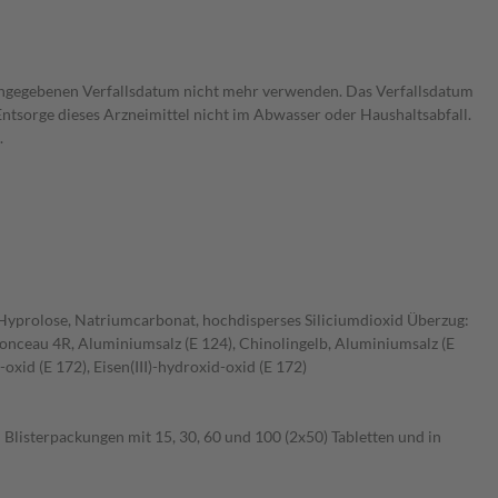
 angegebenen Verfallsdatum nicht mehr verwenden. Das Verfallsdatum
Entsorge dieses Arzneimittel nicht im Abwasser oder Haushaltsabfall.
.
.), Hyprolose, Natriumcarbonat, hochdisperses Siliciumdioxid Überzug:
Ponceau 4R, Aluminiumsalz (E 124), Chinolingelb, Aluminiumsalz (E
-oxid (E 172), Eisen(III)-hydroxid-oxid (E 172)
 Blisterpackungen mit 15, 30, 60 und 100 (2x50) Tabletten und in