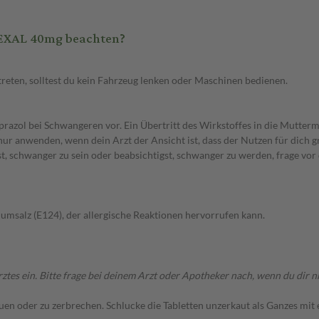
HEXAL 40mg beachten?
eten, solltest du kein Fahrzeug lenken oder Maschinen bedienen.
azol bei Schwangeren vor. Ein Übertritt des Wirkstoffes in die Muttermi
el nur anwenden, wenn dein Arzt der Ansicht ist, dass der Nutzen für dich 
t, schwanger zu sein oder beabsichtigst, schwanger zu werden, frage vo
msalz (E124), der allergische Reaktionen hervorrufen kann.
ein. Bitte frage bei deinem Arzt oder Apotheker nach, wenn du dir nich
auen oder zu zerbrechen. Schlucke die Tabletten unzerkaut als Ganzes mit