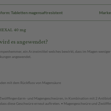
form: Tabletten magensaftresistent
Marke
 HEXAL 40 mg
wird es angewendet?
umpenhemmer, ein Arzneimittel welches bewirkt, dass im Magen weniger 
nkungen angewendet.
bunden mit dem Rückfluss von Magensäure
 Zwölffingerdarm- und Magengeschwüren, in Kombination mit 2 Antibiotika
rn, dass diese Geschwüre erneut auftreten. • Magengeschwüre und Zwölf