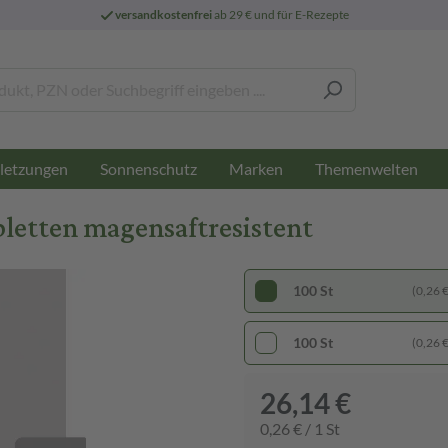
versandkostenfrei
ab 29 € und für E-Rezepte
letzungen
Sonnenschutz
Marken
Themenwelten
letten magensaftresistent
100 St
(0,26 € 
100 St
(0,26 € 
26,14 €
0,26 € / 1 St