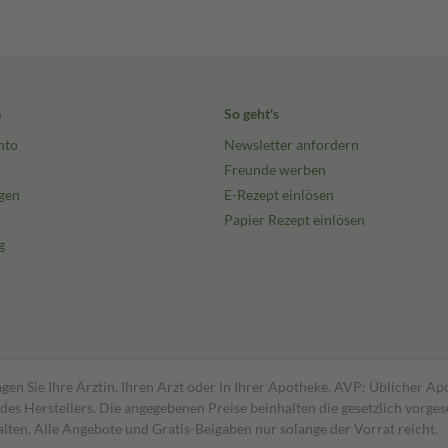
e
So geht's
nto
Newsletter anfordern
Freunde werben
gen
E-Rezept einlösen
Papier Rezept einlösen
g
gen Sie Ihre Ärztin, Ihren Arzt oder in Ihrer Apotheke. AVP: Üblicher A
s Herstellers. Die angegebenen Preise beinhalten die gesetzlich vorgesc
alten. Alle Angebote und Gratis-Beigaben nur solange der Vorrat reicht.