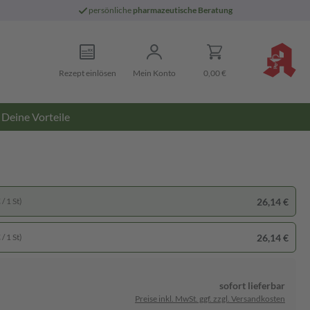
persönliche
pharmazeutische Beratung
Rezept einlösen
Mein Konto
0,00 €
Deine Vorteile
26,14 €
/ 1 St)
26,14 €
/ 1 St)
sofort lieferbar
Preise inkl. MwSt. ggf. zzgl. Versandkosten