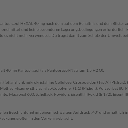
t Pantoprazol HEXAL 40 mg nach dem auf dem Behältnis und dem Blister
 Arzneimittel sind keine besonderen Lagerungsbedingungen erforderlich. 
 du es nicht mehr verwendest. Du trägst damit zum Schutz der Umwelt bei
hält 40 mg Pantoprazol (als Pantoprazol-Natrium 1,5 H2 O).
.) (pflanzlich), mikrokristalline Cellulose, Crospovidon (Typ A) (Ph.Eur
 Methacrylsäure-Ethylacrylat-Copolymer (1:1) (Ph.Eur.), Polysorbat 80, 
te: Macrogol 600, Schellack, Povidon, Eisen(II,III)-oxid (E 172), Eisen(III)
ellen Beschichtung) mit einem schwarzen Aufdruck „40“ und erhältlich in
 Packungsgrößen in den Verkehr gebracht.