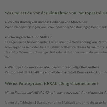
Was musst du vor der Einnahme von Pantoprazol 
● Verkehrstüchtigkeit und das Bedienen von Maschinen
Wenn Nebenwirkungen wie Schwindel oder Sehstörungen bei dir auftr
● Schwangerschaft und Stillzeit
Es liegen keine hinreichenden Daten über die Verwendung von Pantopr
schwanger zu sein oder falls du stillst, solltest du dieses Arzneimitt
das Baby. Wenn du schwanger bist oder stillst oder wenn du vermutes
Rat.
● Wichtige Informationen über bestimmte sonstige Bestandteile
Pantoprazol HEXAL 40 mg enthält den Farbstoff Ponceau 4R Aluminiu
Wie ist Pantoprazol HEXAL 40mg einzunehmen?
Nimm Pantoprazol HEXAL 40mg immer genau nach Anweisung des Arztes 
Nimm die Tabletten 1 Stunde vor einer Mahlzeit ein, ohne sie zu zerk