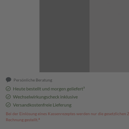
Abbildung kann abweichen
Persönliche Beratung
Heute bestellt und morgen geliefert³
Wechselwirkungscheck inklusive
Versandkostenfreie Lieferung
Bei der Einlösung eines Kassenrezeptes werden nur die gesetzlichen 
Rechnung gestellt.⁴