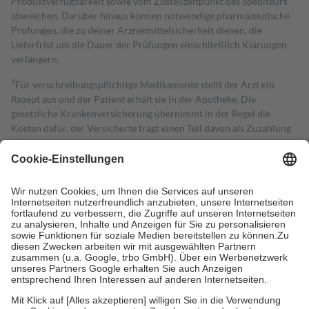
Produktverfügbarkeit sowie vom Zustellzeitpunkt des Spediteurs
abweichen. Darüber hinaus können notwendige pharmazeutische
Prüfungen, die zu deiner Arzneimittelsicherheit dienen, die
Lieferfrist um die Dauer der Prüfungen einschließlich Klärungen
verlängern.
4
Für verschreibungspflichtige Medikamente stellt der Arzt ein
Rezept aus und der Patient erhält sie in der Apotheke. Die
gesetzliche Krankenversicherung übernimmt in der Regel die
Kosten dafür, der Versicherte trägt einen Teil davon als Zuzahlung
mit.
Grundsätzlich leisten Mitglieder Zuzahlungen in Höhe von zehn
Prozent des Abgabepreises,
mindestens
jedoch
fünf Euro
und
höchstens zehn Euro.
Es sind jedoch nie mehr als die tatsächlichen
Kosten der Leistung zu entrichten.
Diese Regeln gelten grundsätzlich auch für Online-Apotheken.
Bei Heilmitteln und häuslicher Krankenpflege beträgt die
Zuzahlung zehn Prozent der Kosten sowie zehn Euro je
Verordnung.
Um das Engagement der Versicherten für ihre eigene Gesundheit zu
stärken und die besondere Stellung der Familie zu unterstützen,
fallen
keine Zuzahlungen
an bei: