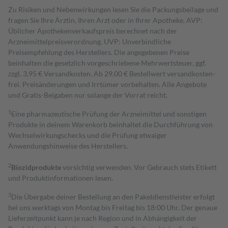
Zu Risiken und Nebenwirkungen lesen Sie die Packungsbeilage und
fragen Sie Ihre Ärztin, Ihren Arzt oder in Ihrer Apotheke. AVP:
Üblicher Apothekenverkaufspreis berechnet nach der
Arzneimittelpreisverordnung. UVP: Unverbindliche
Preisempfehlung des Herstellers. Die angegebenen Preise
beinhalten die gesetzlich vorgeschriebene Mehrwertsteuer, ggf.
zzgl. 3,95 € Versandkosten. Ab 29,00 € Bestell­wert versand­kosten­
frei. Preisänderungen und Irrtümer vorbehalten. Alle Angebote
und Gratis-Beigaben nur solange der Vorrat reicht.
1
Eine pharmazeutische Prüfung der Arzneimittel und sonstigen
Produkte in deinem Warenkorb beinhaltet die Durchführung von
Wechselwirkungschecks und die Prüfung etwaiger
Anwendungshinweise des Herstellers.
2
Biozidprodukte
vorsichtig verwenden. Vor Gebrauch stets Etikett
und Produktinformationen lesen.
3
Die Übergabe deiner Bestellung an den Paketdienstleister erfolgt
bei uns werktags von Montag bis Freitag bis 18:00 Uhr. Der genaue
Lieferzeitpunkt kann je nach Region und in Abhängigkeit der