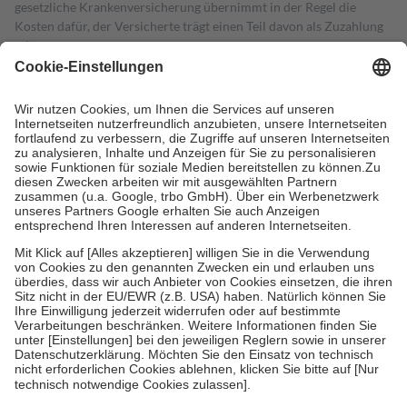
gesetzliche Krankenversicherung übernimmt in der Regel die
Kosten dafür, der Versicherte trägt einen Teil davon als Zuzahlung
mit.
Grundsätzlich leisten Mitglieder Zuzahlungen in Höhe von zehn
Prozent des Abgabepreises,
mindestens
jedoch
fünf Euro
und
höchstens zehn Euro.
Es sind jedoch nie mehr als die tatsächlichen
Kosten der Leistung zu entrichten.
Diese Regeln gelten grundsätzlich auch für Online-Apotheken.
Bei Heilmitteln und häuslicher Krankenpflege beträgt die
Zuzahlung zehn Prozent der Kosten sowie zehn Euro je
Verordnung.
Um das Engagement der Versicherten für ihre eigene Gesundheit zu
stärken und die besondere Stellung der Familie zu unterstützen,
fallen
keine Zuzahlungen
an bei:
• Kindern und Jugendlichen bis zum vollendeten 18. Lebensjahr
mit Ausnahme der Fahrkosten
• Untersuchungen zur Vorsorge und Früherkennung, die von der
GKV getragen werden
• empfohlenen Schutzimpfungen
• Harn- und Blutteststreifen
Wir nutzen Trusted Shops als unabhängigen Dienstleister für die