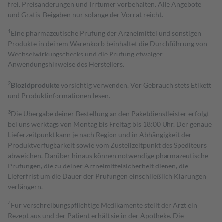
frei. Preisänderungen und Irrtümer vorbehalten. Alle Angebote
und Gratis-Beigaben nur solange der Vorrat reicht.
1
Eine pharmazeutische Prüfung der Arzneimittel und sonstigen
Produkte in deinem Warenkorb beinhaltet die Durchführung von
Wechselwirkungschecks und die Prüfung etwaiger
Anwendungshinweise des Herstellers.
2
Biozidprodukte
vorsichtig verwenden. Vor Gebrauch stets Etikett
und Produktinformationen lesen.
3
Die Übergabe deiner Bestellung an den Paketdienstleister erfolgt
bei uns werktags von Montag bis Freitag bis 18:00 Uhr. Der genaue
Lieferzeitpunkt kann je nach Region und in Abhängigkeit der
Produktverfügbarkeit sowie vom Zustellzeitpunkt des Spediteurs
abweichen. Darüber hinaus können notwendige pharmazeutische
Prüfungen, die zu deiner Arzneimittelsicherheit dienen, die
Lieferfrist um die Dauer der Prüfungen einschließlich Klärungen
verlängern.
4
Für verschreibungspflichtige Medikamente stellt der Arzt ein
Rezept aus und der Patient erhält sie in der Apotheke. Die