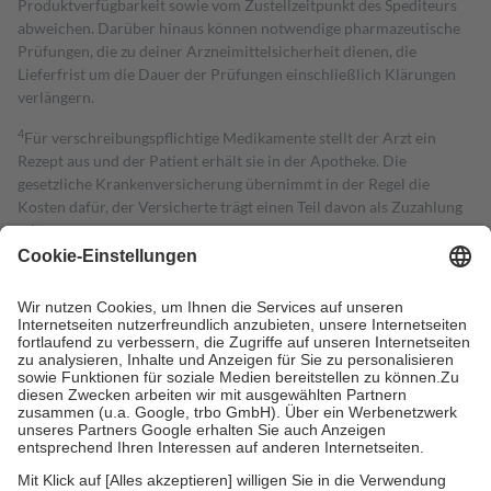
Produktverfügbarkeit sowie vom Zustellzeitpunkt des Spediteurs
abweichen. Darüber hinaus können notwendige pharmazeutische
Prüfungen, die zu deiner Arzneimittelsicherheit dienen, die
Lieferfrist um die Dauer der Prüfungen einschließlich Klärungen
verlängern.
4
Für verschreibungspflichtige Medikamente stellt der Arzt ein
Rezept aus und der Patient erhält sie in der Apotheke. Die
gesetzliche Krankenversicherung übernimmt in der Regel die
Kosten dafür, der Versicherte trägt einen Teil davon als Zuzahlung
mit.
Grundsätzlich leisten Mitglieder Zuzahlungen in Höhe von zehn
Prozent des Abgabepreises,
mindestens
jedoch
fünf Euro
und
höchstens zehn Euro.
Es sind jedoch nie mehr als die tatsächlichen
Kosten der Leistung zu entrichten.
Diese Regeln gelten grundsätzlich auch für Online-Apotheken.
Bei Heilmitteln und häuslicher Krankenpflege beträgt die
Zuzahlung zehn Prozent der Kosten sowie zehn Euro je
Verordnung.
Um das Engagement der Versicherten für ihre eigene Gesundheit zu
stärken und die besondere Stellung der Familie zu unterstützen,
fallen
keine Zuzahlungen
an bei: