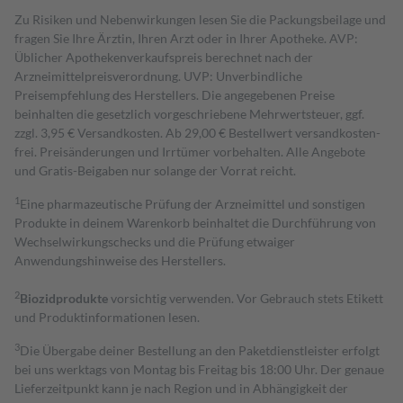
Zu Risiken und Nebenwirkungen lesen Sie die Packungsbeilage und
fragen Sie Ihre Ärztin, Ihren Arzt oder in Ihrer Apotheke. AVP:
Üblicher Apothekenverkaufspreis berechnet nach der
Arzneimittelpreisverordnung. UVP: Unverbindliche
Preisempfehlung des Herstellers. Die angegebenen Preise
beinhalten die gesetzlich vorgeschriebene Mehrwertsteuer, ggf.
zzgl. 3,95 € Versandkosten. Ab 29,00 € Bestell­wert versand­kosten­
frei. Preisänderungen und Irrtümer vorbehalten. Alle Angebote
und Gratis-Beigaben nur solange der Vorrat reicht.
1
Eine pharmazeutische Prüfung der Arzneimittel und sonstigen
Produkte in deinem Warenkorb beinhaltet die Durchführung von
Wechselwirkungschecks und die Prüfung etwaiger
Anwendungshinweise des Herstellers.
2
Biozidprodukte
vorsichtig verwenden. Vor Gebrauch stets Etikett
und Produktinformationen lesen.
3
Die Übergabe deiner Bestellung an den Paketdienstleister erfolgt
bei uns werktags von Montag bis Freitag bis 18:00 Uhr. Der genaue
Lieferzeitpunkt kann je nach Region und in Abhängigkeit der