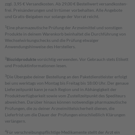
zzgl. 3,95 € Versandkosten. Ab 29,00 € Bestell­wert versand­kosten­
frei. Preisänderungen und Irrtümer vorbehalten. Alle Angebote
und Gratis-Beigaben nur solange der Vorrat reicht.
1
Eine pharmazeutische Prüfung der Arzneimittel und sonstigen
Produkte in deinem Warenkorb beinhaltet die Durchführung von
Wechselwirkungschecks und die Prüfung etwaiger
Anwendungshinweise des Herstellers.
2
Biozidprodukte
vorsichtig verwenden. Vor Gebrauch stets Etikett
und Produktinformationen lesen.
3
Die Übergabe deiner Bestellung an den Paketdienstleister erfolgt
bei uns werktags von Montag bis Freitag bis 18:00 Uhr. Der genaue
Lieferzeitpunkt kann je nach Region und in Abhängigkeit der
Produktverfügbarkeit sowie vom Zustellzeitpunkt des Spediteurs
abweichen. Darüber hinaus können notwendige pharmazeutische
Prüfungen, die zu deiner Arzneimittelsicherheit dienen, die
Lieferfrist um die Dauer der Prüfungen einschließlich Klärungen
verlängern.
4
Für verschreibungspflichtige Medikamente stellt der Arzt ein