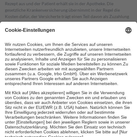
Rezept aus und der Patient erhält sie in der Apotheke. Die
gesetzliche Krankenversicherung übernimmt in der Regel die
Kosten dafür, der Versicherte trägt einen Teil davon als Zuzahlung
mit.
Grundsätzlich leisten Mitglieder Zuzahlungen in Höhe von zehn
Prozent des Abgabepreises,
mindestens
jedoch
fünf Euro
und
höchstens zehn Euro.
Es sind jedoch nie mehr als die tatsächlichen
Kosten der Leistung zu entrichten.
Diese Regeln gelten grundsätzlich auch für Online-Apotheken.
Bei Heilmitteln und häuslicher Krankenpflege beträgt die
Zuzahlung zehn Prozent der Kosten sowie zehn Euro je
Verordnung.
Um das Engagement der Versicherten für ihre eigene Gesundheit zu
stärken und die besondere Stellung der Familie zu unterstützen,
fallen
keine Zuzahlungen
an bei:
• Kindern und Jugendlichen bis zum vollendeten 18. Lebensjahr
mit Ausnahme der Fahrkosten
• Untersuchungen zur Vorsorge und Früherkennung, die von der
GKV getragen werden
• empfohlenen Schutzimpfungen
• Harn- und Blutteststreifen