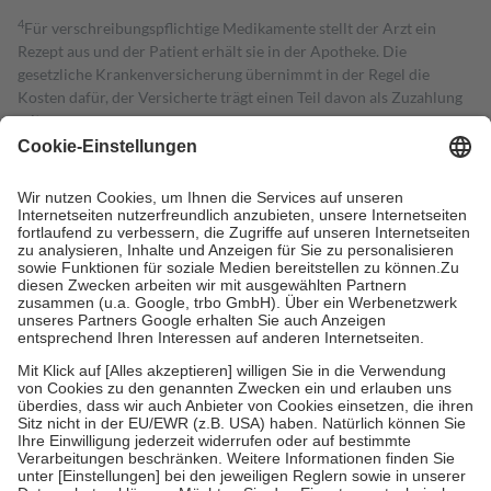
4
Für verschreibungspflichtige Medikamente stellt der Arzt ein
Rezept aus und der Patient erhält sie in der Apotheke. Die
gesetzliche Krankenversicherung übernimmt in der Regel die
Kosten dafür, der Versicherte trägt einen Teil davon als Zuzahlung
mit.
Grundsätzlich leisten Mitglieder Zuzahlungen in Höhe von zehn
Prozent des Abgabepreises,
mindestens
jedoch
fünf Euro
und
höchstens zehn Euro.
Es sind jedoch nie mehr als die tatsächlichen
Kosten der Leistung zu entrichten.
Diese Regeln gelten grundsätzlich auch für Online-Apotheken.
Bei Heilmitteln und häuslicher Krankenpflege beträgt die
Zuzahlung zehn Prozent der Kosten sowie zehn Euro je
Verordnung.
Um das Engagement der Versicherten für ihre eigene Gesundheit zu
stärken und die besondere Stellung der Familie zu unterstützen,
fallen
keine Zuzahlungen
an bei:
• Kindern und Jugendlichen bis zum vollendeten 18. Lebensjahr
mit Ausnahme der Fahrkosten
• Untersuchungen zur Vorsorge und Früherkennung, die von der
GKV getragen werden
• empfohlenen Schutzimpfungen