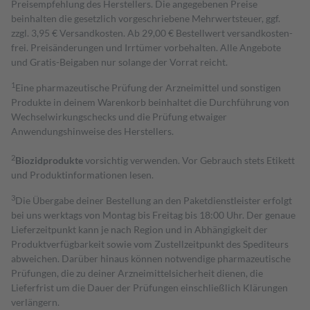
Preisempfehlung des Herstellers. Die angegebenen Preise
beinhalten die gesetzlich vorgeschriebene Mehrwertsteuer, ggf.
zzgl. 3,95 € Versandkosten. Ab 29,00 € Bestell­wert versand­kosten­
frei. Preisänderungen und Irrtümer vorbehalten. Alle Angebote
und Gratis-Beigaben nur solange der Vorrat reicht.
1
Eine pharmazeutische Prüfung der Arzneimittel und sonstigen
Produkte in deinem Warenkorb beinhaltet die Durchführung von
Wechselwirkungschecks und die Prüfung etwaiger
Anwendungshinweise des Herstellers.
2
Biozidprodukte
vorsichtig verwenden. Vor Gebrauch stets Etikett
und Produktinformationen lesen.
3
Die Übergabe deiner Bestellung an den Paketdienstleister erfolgt
bei uns werktags von Montag bis Freitag bis 18:00 Uhr. Der genaue
Lieferzeitpunkt kann je nach Region und in Abhängigkeit der
Produktverfügbarkeit sowie vom Zustellzeitpunkt des Spediteurs
abweichen. Darüber hinaus können notwendige pharmazeutische
Prüfungen, die zu deiner Arzneimittelsicherheit dienen, die
Lieferfrist um die Dauer der Prüfungen einschließlich Klärungen
verlängern.