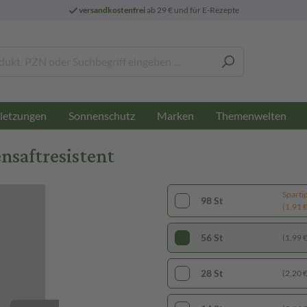
versandkostenfrei
ab 29 € und für E-Rezepte
letzungen
Sonnenschutz
Marken
Themenwelten
nsaftresistent
Sparti
98 St
(1,91 € 
56 St
(1,99 € 
28 St
(2,20 € 