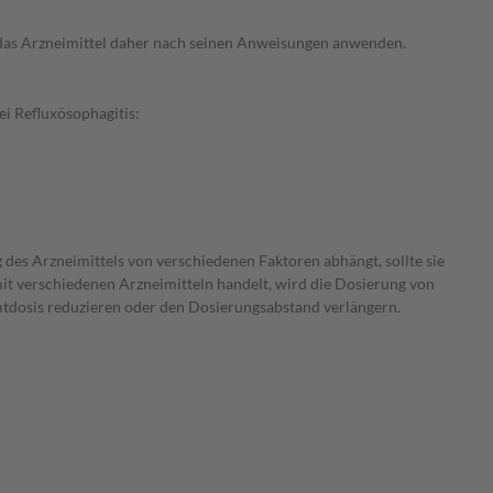
e das Arzneimittel daher nach seinen Anweisungen anwenden.
i Refluxösophagitis:
 des Arzneimittels von verschiedenen Faktoren abhängt, sollte sie
mit verschiedenen Arzneimitteln handelt, wird die Dosierung von
amtdosis reduzieren oder den Dosierungsabstand verlängern.