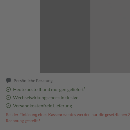
Abbildung kann abweichen
Persönliche Beratung
Heute bestellt und morgen geliefert³
Wechselwirkungscheck inklusive
Versandkostenfreie Lieferung
Bei der Einlösung eines Kassenrezeptes werden nur die gesetzlichen 
Rechnung gestellt.⁴