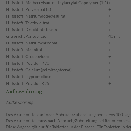
Hilfsstoff
Methacrylsäure-Ethylacrylat Copolymer (1:1)
+
Hilfsstoff
Polysorbat 80
+
Hilfsstoff
Natriumdodecylsulfat
+
Hilfsstoff
Triethylcitrat
+
Hilfsstoff
Drucktinte braun
+
entspricht
Pantoprazol
40 mg
Hilfsstoff
Natriumcarbonat
+
Hilfsstoff
Mannitol
+
Hilfsstoff
Crospovidon
+
Hilfsstoff
Povidon K90
+
Hilfsstoff
Calcium(palmitat,stearat)
+
Hilfsstoff
Hypromellose
+
Hilfsstoff
Povidon K25
+
Aufbewahrung
Aufbewahrung
Das Arzneimittel darf nach Anbruch/Zubereitung höchstens 100 Tag
Das Arzneimittel muss nach Anbruch/Zubereitung bei Raumtempera
Diese Angabe gilt nur für Tabletten in der Flasche. Für Tabletten in