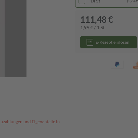
14 St
(2,64 € 
111,48 €
1,99 € / 1 St
E-Rezept einlösen
Zuzahlungen und Eigenanteile in