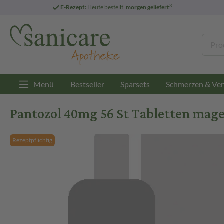
3
E-Rezept:
Heute bestellt,
morgen geliefert
Menü
Bestseller
Sparsets
Schmerzen & Ver
Pantozol 40mg 56 St Tabletten mage
Rezeptpflichtig