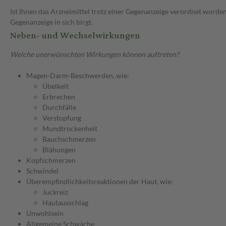
Ist Ihnen das Arzneimittel trotz einer Gegenanzeige verordnet worden
Gegenanzeige in sich birgt.
Neben- und Wechselwirkungen
Welche unerwünschten Wirkungen können auftreten?
Magen-Darm-Beschwerden, wie:
Übelkeit
Erbrechen
Durchfälle
Verstopfung
Mundtrockenheit
Bauchschmerzen
Blähungen
Kopfschmerzen
Schwindel
Überempfindlichkeitsreaktionen der Haut, wie:
Juckreiz
Hautausschlag
Unwohlsein
Allgemeine Schwäche