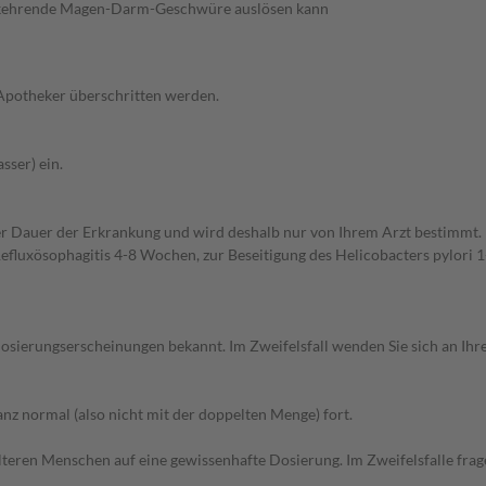
derkehrende Magen-Darm-Geschwüre auslösen kann
 Apotheker überschritten werden.
sser) ein.
r Dauer der Erkrankung und wird deshalb nur von Ihrem Arzt bestimmt
uxösophagitis 4-8 Wochen, zur Beseitigung des Helicobacters pylori 
sierungserscheinungen bekannt. Im Zweifelsfall wenden Sie sich an Ihre
z normal (also nicht mit der doppelten Menge) fort.
d älteren Menschen auf eine gewissenhafte Dosierung. Im Zweifelsfalle f