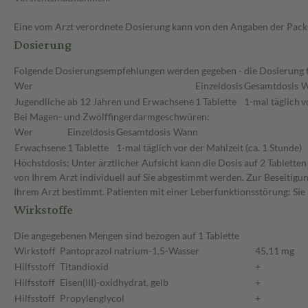
Eine vom Arzt verordnete Dosierung kann von den Angaben der Packun
Dosierung
Folgende Dosierungsempfehlungen werden gegeben - die Dosierung für
Wer
Einzeldosis
Gesamtdosis
W
Jugendliche ab 12 Jahren und Erwachsene
1 Tablette
1-mal täglich
v
Bei Magen- und Zwölffingerdarmgeschwüren:
Wer
Einzeldosis
Gesamtdosis
Wann
Erwachsene
1 Tablette
1-mal täglich
vor der Mahlzeit (ca. 1 Stunde)
Höchstdosis: Unter ärztlicher Aufsicht kann die Dosis auf 2 Tablette
von Ihrem Arzt individuell auf Sie abgestimmt werden. Zur Beseitigu
Ihrem Arzt bestimmt. Patienten mit einer Leberfunktionsstörung: Sie
Wirkstoffe
Die angegebenen Mengen sind bezogen auf 1 Tablette
Wirkstoff
Pantoprazol natrium-1,5-Wasser
45,11 mg
Hilfsstoff
Titandioxid
+
Hilfsstoff
Eisen(III)-oxidhydrat, gelb
+
Hilfsstoff
Propylenglycol
+