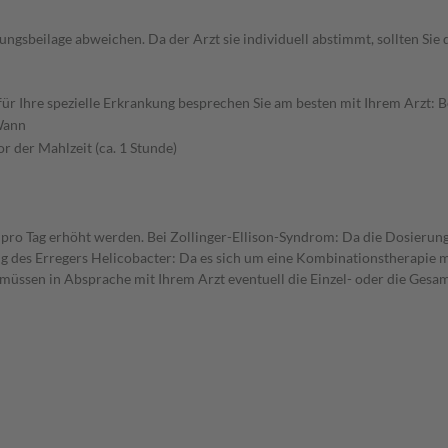
gsbeilage abweichen. Da der Arzt sie individuell abstimmt, sollten Si
 Ihre spezielle Erkrankung besprechen Sie am besten mit Ihrem Arzt: Be
ann
or der Mahlzeit (ca. 1 Stunde)
n pro Tag erhöht werden. Bei Zollinger-Ellison-Syndrom: Da die Dosierung
ng des Erregers Helicobacter: Da es sich um eine Kombinationstherapie 
 müssen in Absprache mit Ihrem Arzt eventuell die Einzel- oder die Ges