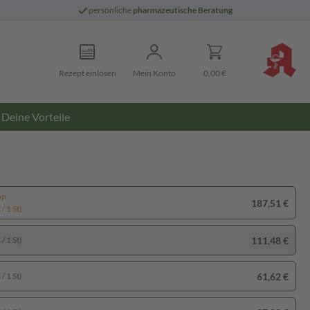
persönliche
pharmazeutische Beratung
Rezept einlösen
Mein Konto
0,00 €
Deine Vorteile
pp
187,51 €
/ 1 St)
111,48 €
/ 1 St)
61,62 €
/ 1 St)