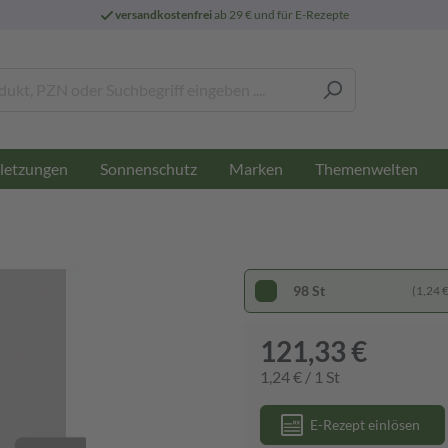
versandkostenfrei
ab 29 € und für E-Rezepte
letzungen
Sonnenschutz
Marken
Themenwelten
98 St
(1,24 € 
121,33 €
1,24 € / 1 St
E-Rezept einlösen