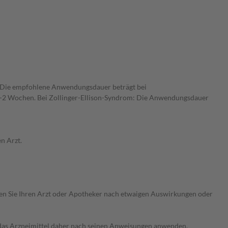
. Die empfohlene Anwendungsdauer beträgt bei
1-2 Wochen. Bei Zollinger-Ellison-Syndrom: Die Anwendungsdauer
n Arzt.
ragen Sie Ihren Arzt oder Apotheker nach etwaigen Auswirkungen oder
e das Arzneimittel daher nach seinen Anweisungen anwenden.