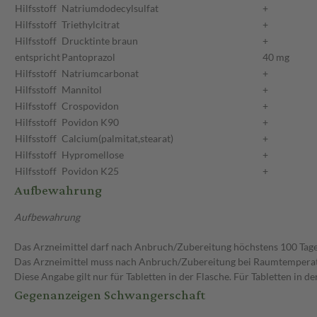
Hilfsstoff
Natriumdodecylsulfat
+
Hilfsstoff
Triethylcitrat
+
Hilfsstoff
Drucktinte braun
+
entspricht
Pantoprazol
40 mg
Hilfsstoff
Natriumcarbonat
+
Hilfsstoff
Mannitol
+
Hilfsstoff
Crospovidon
+
Hilfsstoff
Povidon K90
+
Hilfsstoff
Calcium(palmitat,stearat)
+
Hilfsstoff
Hypromellose
+
Hilfsstoff
Povidon K25
+
Aufbewahrung
Aufbewahrung
Das Arzneimittel darf nach Anbruch/Zubereitung höchstens 100 Tag
Das Arzneimittel muss nach Anbruch/Zubereitung bei Raumtempera
Diese Angabe gilt nur für Tabletten in der Flasche. Für Tabletten in
Gegenanzeigen Schwangerschaft