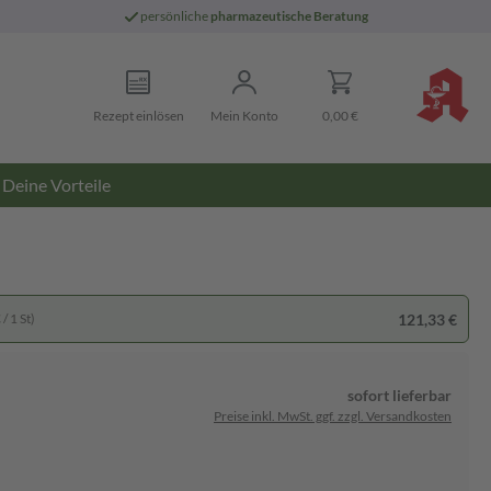
persönliche
pharmazeutische Beratung
Rezept einlösen
Mein Konto
0,00 €
Deine Vorteile
121,33 €
/ 1 St)
sofort lieferbar
Preise inkl. MwSt. ggf. zzgl. Versandkosten