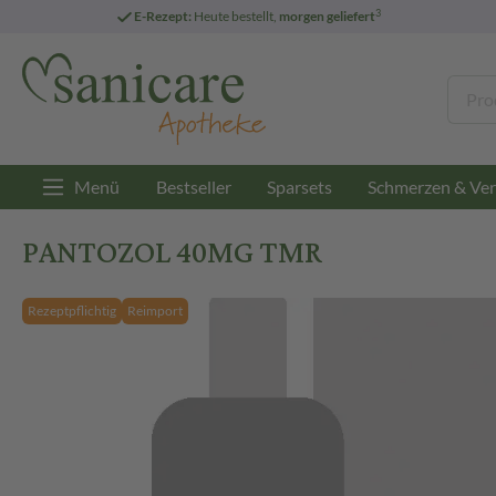
3
E-Rezept:
Heute bestellt,
morgen geliefert
Menü
Bestseller
Sparsets
Schmerzen & Ver
PANTOZOL 40MG TMR
Rezeptpflichtig
Reimport