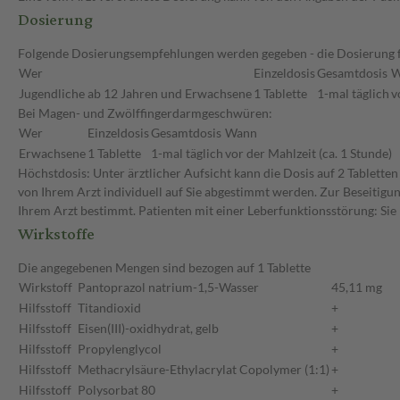
Dosierung
Folgende Dosierungsempfehlungen werden gegeben - die Dosierung für
Wer
Einzeldosis
Gesamtdosis
W
Jugendliche ab 12 Jahren und Erwachsene
1 Tablette
1-mal täglich
v
Bei Magen- und Zwölffingerdarmgeschwüren:
Wer
Einzeldosis
Gesamtdosis
Wann
Erwachsene
1 Tablette
1-mal täglich
vor der Mahlzeit (ca. 1 Stunde)
Höchstdosis: Unter ärztlicher Aufsicht kann die Dosis auf 2 Tablette
von Ihrem Arzt individuell auf Sie abgestimmt werden. Zur Beseitigu
Ihrem Arzt bestimmt. Patienten mit einer Leberfunktionsstörung: Sie
Wirkstoffe
Die angegebenen Mengen sind bezogen auf 1 Tablette
Wirkstoff
Pantoprazol natrium-1,5-Wasser
45,11 mg
Hilfsstoff
Titandioxid
+
Hilfsstoff
Eisen(III)-oxidhydrat, gelb
+
Hilfsstoff
Propylenglycol
+
Hilfsstoff
Methacrylsäure-Ethylacrylat Copolymer (1:1)
+
Hilfsstoff
Polysorbat 80
+