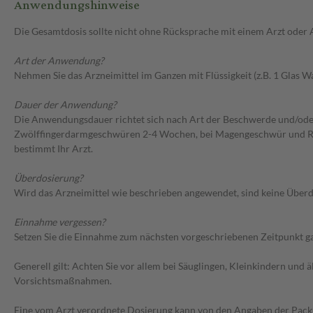
Anwendungshinweise
Die Gesamtdosis sollte nicht ohne Rücksprache mit einem Arzt oder
Art der Anwendung?
Nehmen Sie das Arzneimittel im Ganzen mit Flüssigkeit (z.B. 1 Glas Wa
Dauer der Anwendung?
Die Anwendungsdauer richtet sich nach Art der Beschwerde und/ode
Zwölffingerdarmgeschwüren 2-4 Wochen, bei Magengeschwür und Refl
bestimmt Ihr Arzt.
Überdosierung?
Wird das Arzneimittel wie beschrieben angewendet, sind keine Überdo
Einnahme vergessen?
Setzen Sie die Einnahme zum nächsten vorgeschriebenen Zeitpunkt gan
Generell gilt: Achten Sie vor allem bei Säuglingen, Kleinkindern un
Vorsichtsmaßnahmen.
Eine vom Arzt verordnete Dosierung kann von den Angaben der Packun