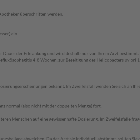
 Apotheker überschritten werden.
sser) ein.
r Dauer der Erkrankung und wird deshalb nur von Ihrem Arzt bestimmt
uxösophagitis 4-8 Wochen, zur Beseitigung des Helicobacters pylori 
sierungserscheinungen bekannt. Im Zweifelsfall wenden Sie sich an Ihre
z normal (also nicht mit der doppelten Menge) fort.
d älteren Menschen auf eine gewissenhafte Dosierung. Im Zweifelsfalle f
gsbeilage abweichen. Da der Arzt sie individuell abstimmt, sollten Si