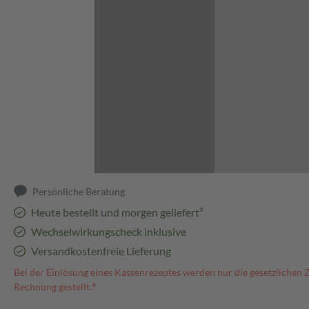
Abbildung kann abweichen
Persönliche Beratung
Heute bestellt und morgen geliefert³
Wechselwirkungscheck inklusive
Versandkostenfreie Lieferung
Bei der Einlösung eines Kassenrezeptes werden nur die gesetzlichen 
Rechnung gestellt.⁴