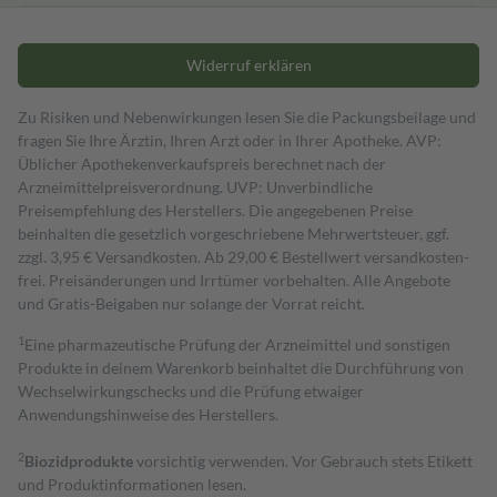
Widerruf erklären
Zu Risiken und Nebenwirkungen lesen Sie die Packungsbeilage und
fragen Sie Ihre Ärztin, Ihren Arzt oder in Ihrer Apotheke. AVP:
Üblicher Apothekenverkaufspreis berechnet nach der
Arzneimittelpreisverordnung. UVP: Unverbindliche
Preisempfehlung des Herstellers. Die angegebenen Preise
beinhalten die gesetzlich vorgeschriebene Mehrwertsteuer, ggf.
zzgl. 3,95 € Versandkosten. Ab 29,00 € Bestell­wert versand­kosten­
frei. Preisänderungen und Irrtümer vorbehalten. Alle Angebote
und Gratis-Beigaben nur solange der Vorrat reicht.
1
Eine pharmazeutische Prüfung der Arzneimittel und sonstigen
Produkte in deinem Warenkorb beinhaltet die Durchführung von
Wechselwirkungschecks und die Prüfung etwaiger
Anwendungshinweise des Herstellers.
2
Biozidprodukte
vorsichtig verwenden. Vor Gebrauch stets Etikett
und Produktinformationen lesen.