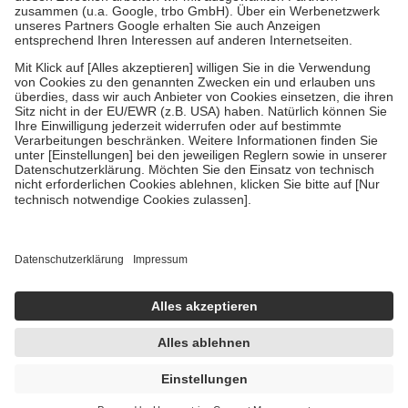
Verordnung.
Um das Engagement der Versicherten für ihre eigene Gesundheit zu
stärken und die besondere Stellung der Familie zu unterstützen,
fallen
keine Zuzahlungen
an bei:
• Kindern und Jugendlichen bis zum vollendeten 18. Lebensjahr
mit Ausnahme der Fahrkosten
• Untersuchungen zur Vorsorge und Früherkennung, die von der
GKV getragen werden
• empfohlenen Schutzimpfungen
• Harn- und Blutteststreifen
Wir nutzen Trusted Shops als unabhängigen Dienstleister für die
Einholung von Bewertungen. Trusted Shops hat Maßnahmen
getroffen, um sicherzustellen, dass es sich um echte Bewertungen
handelt. Mehr Informationen findest du hier:
https://help.etrusted.com/hc/de/articles/4419944605341
Einige Bilder und Inhalte wurden unter Zuhilfenahme künstlicher
Intelligenz erstellt.