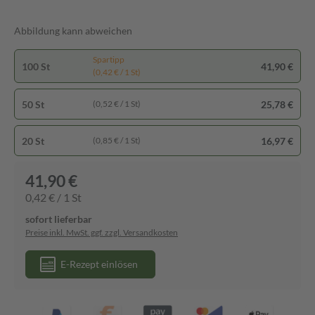
Abbildung kann abweichen
Spartipp
100 St
41,90 €
(0,42 € / 1 St)
50 St
25,78 €
(0,52 € / 1 St)
20 St
16,97 €
(0,85 € / 1 St)
41,90 €
0,42 € / 1 St
sofort lieferbar
Preise inkl. MwSt. ggf. zzgl. Versandkosten
E-Rezept einlösen