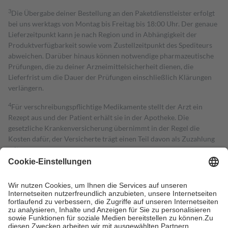
3
Die Übergabe deiner Bestellung an den Paketdienstleister erfolgt
bei uns werktags von Montag bis Freitag bis 18:00 Uhr. Der genaue
Lieferzeitpunkt kann je nach Region und in Abhängigkeit der
Produktverfügbarkeit sowie vom Zustellzeitpunkt des Spediteurs
abweichen. Darüber hinaus können notwendige pharmazeutische
Prüfungen, die zu deiner Arzneimittelsicherheit dienen, die
Lieferfrist um die Dauer der Prüfungen einschließlich Klärungen
verlängern.
4
Für verschreibungspflichtige Medikamente stellt der Arzt ein
Rezept aus und der Patient erhält sie in der Apotheke. Die
gesetzliche Krankenversicherung übernimmt in der Regel die
Kosten dafür, der Versicherte trägt einen Teil davon als Zuzahlung
mit.
Grundsätzlich leisten Mitglieder Zuzahlungen in Höhe von zehn
Prozent des Abgabepreises,
mindestens
jedoch
fünf Euro
und
höchstens zehn Euro.
Es sind jedoch nie mehr als die tatsächlichen
Kosten der Leistung zu entrichten.
Diese Regeln gelten grundsätzlich auch für Online-Apotheken.
Bei Heilmitteln und häuslicher Krankenpflege beträgt die
Zuzahlung zehn Prozent der Kosten sowie zehn Euro je