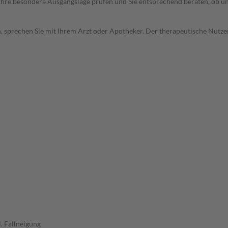
rd Ihre besondere Ausgangslage prüfen und Sie entsprechend beraten, ob u
, sprechen Sie mit Ihrem Arzt oder Apotheker. Der therapeutische Nutzen
. Fallneigung