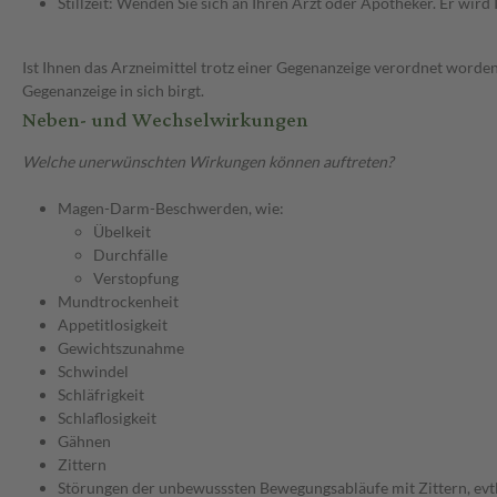
Stillzeit: Wenden Sie sich an Ihren Arzt oder Apotheker. Er wi
Ist Ihnen das Arzneimittel trotz einer Gegenanzeige verordnet worden
Gegenanzeige in sich birgt.
Neben- und Wechselwirkungen
Welche unerwünschten Wirkungen können auftreten?
Magen-Darm-Beschwerden, wie:
Übelkeit
Durchfälle
Verstopfung
Mundtrockenheit
Appetitlosigkeit
Gewichtszunahme
Schwindel
Schläfrigkeit
Schlaflosigkeit
Gähnen
Zittern
Störungen der unbewusssten Bewegungsabläufe mit Zittern, evtl