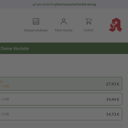
persönliche
pharmazeutische Beratung
Rezept einlösen
Mein Konto
0,00 €
Deine Vorteile
pp
27,93 €
/ 1 St)
19,44 €
/ 1 St)
14,73 €
/ 1 St)