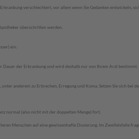
 Erkrankung verschlechtert, vor allem wenn Sie Gedanken entwickeln, sich
 Apotheker überschritten werden.
ser) ein.
r Dauer der Erkrankung und wird deshalb nur von Ihrem Arzt bestimmt.
 unter anderem zu Erbrechen, Erregung und Koma. Setzen Sie sich bei d
z normal (also nicht mit der doppelten Menge) fort.
d älteren Menschen auf eine gewissenhafte Dosierung. Im Zweifelsfalle f