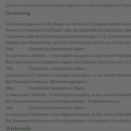
Eine vom Arzt verordnete Dosierung kann von den Angaben der Packun
Dosierung
Die Dosierung wird in der Regel von Ihrem Arzt langsam erhöht und au
Ihrem Arzt eventuell die Einzel- oder die Gesamtdosis reduzieren ode
reduzieren oder den Dosierungsabstand verlängern. Für die einzelne
Stadium der Behandlung, wird das Arzneimittel von Ihrem Arzt in de
Wer
Einzeldosis
Gesamtdosis
Wann
Erwachsene
1 Tablette
1-mal täglich
morgens, zu der ersten Mahlzei
Bei Depression und Angststörungen: Höchstdosis: Eine Dosis von 2 1/
Wer
Einzeldosis
Gesamtdosis
Wann
Erwachsene
1/2 Tablette
1-mal täglich
morgens, zu der ersten Mahlzei
Bei Zwangserkrankung - Behandlungsbeginn:
Wer
Einzeldosis
Gesamtdosis
Wann
Erwachsene
1 Tablette
1-mal täglich
morgens, zu der ersten Mahlzei
Bei Zwangserkrankung und Panikzuständen - Folgebehandlung:
Wer
Einzeldosis
Gesamtdosis
Wann
Erwachsene
2 Tabletten
1-mal täglich
morgens, zu der ersten Mahlzei
Bei Zwangserkrankung und Panikzuständen: Höchstdosis: Eine Dosis vo
Wirkstoffe