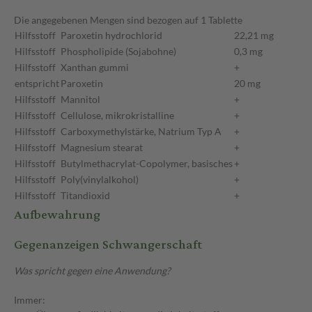
Die angegebenen Mengen sind bezogen auf 1 Tablette
Hilfsstoff
Paroxetin hydrochlorid
22,21 mg
Hilfsstoff
Phospholipide (Sojabohne)
0,3 mg
Hilfsstoff
Xanthan gummi
+
entspricht
Paroxetin
20 mg
Hilfsstoff
Mannitol
+
Hilfsstoff
Cellulose, mikrokristalline
+
Hilfsstoff
Carboxymethylstärke, Natrium Typ A
+
Hilfsstoff
Magnesium stearat
+
Hilfsstoff
Butylmethacrylat-Copolymer, basisches
+
Hilfsstoff
Poly(vinylalkohol)
+
Hilfsstoff
Titandioxid
+
Aufbewahrung
Gegenanzeigen Schwangerschaft
Was spricht gegen eine Anwendung?
Immer: