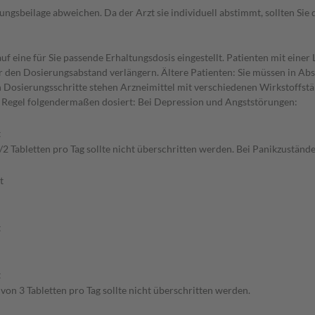
gsbeilage abweichen. Da der Arzt sie individuell abstimmt, sollten Si
f eine für Sie passende Erhaltungsdosis eingestellt. Patienten mit eine
r den Dosierungsabstand verlängern. Ältere Patienten: Sie müssen in Abs
n Dosierungsschritte stehen Arzneimittel mit verschiedenen Wirkstoffs
r Regel folgendermaßen dosiert: Bei Depression und Angststörungen:
t
2 Tabletten pro Tag sollte nicht überschritten werden. Bei Panikzuständ
t
t
t
n 3 Tabletten pro Tag sollte nicht überschritten werden.