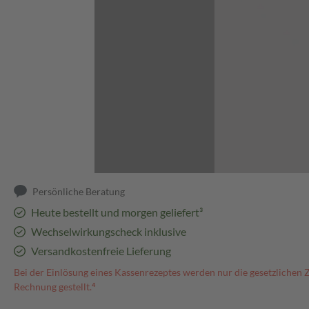
Abbildung kann abweichen
Persönliche Beratung
Heute bestellt und morgen geliefert³
Wechselwirkungscheck inklusive
Versandkostenfreie Lieferung
Bei der Einlösung eines Kassenrezeptes werden nur die gesetzlichen 
Rechnung gestellt.⁴