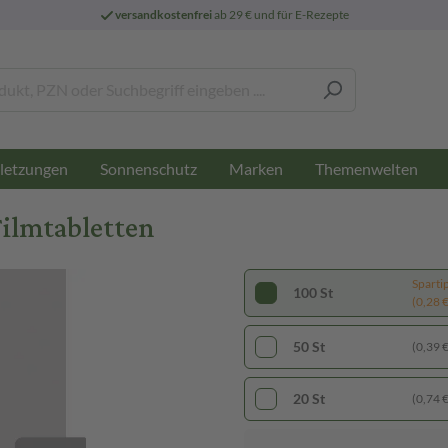
versandkostenfrei
ab 29 € und für E-Rezepte
letzungen
Sonnenschutz
Marken
Themenwelten
Filmtabletten
Sparti
100 St
(0,28 € 
50 St
(0,39 € 
20 St
(0,74 € 