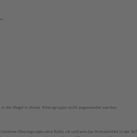
r:
e in der Regel in dieser Altersgruppe nicht angewendet werden.
rschiedene Überlegungen eine Rolle, ob und wie das Arzneimittel in der