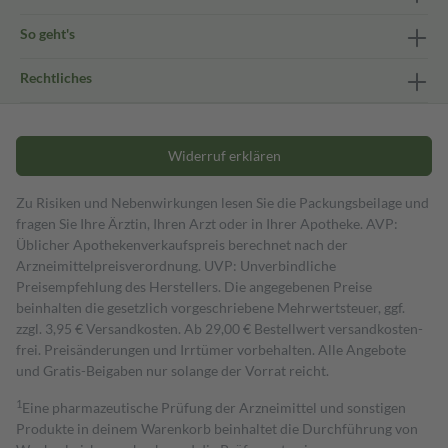
So geht's
Rechtliches
Widerruf erklären
Zu Risiken und Nebenwirkungen lesen Sie die Packungsbeilage und
fragen Sie Ihre Ärztin, Ihren Arzt oder in Ihrer Apotheke. AVP:
Üblicher Apothekenverkaufspreis berechnet nach der
Arzneimittelpreisverordnung. UVP: Unverbindliche
Preisempfehlung des Herstellers. Die angegebenen Preise
beinhalten die gesetzlich vorgeschriebene Mehrwertsteuer, ggf.
zzgl. 3,95 € Versandkosten. Ab 29,00 € Bestell­wert versand­kosten­
frei. Preisänderungen und Irrtümer vorbehalten. Alle Angebote
und Gratis-Beigaben nur solange der Vorrat reicht.
1
Eine pharmazeutische Prüfung der Arzneimittel und sonstigen
Produkte in deinem Warenkorb beinhaltet die Durchführung von