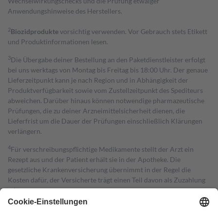
Wechselwirkungschecks und die Prüfung etwaiger
Anwendungshinweise des Herstellers.
2
Biozidprodukte
vorsichtig verwenden. Vor Gebrauch stets Etikett
und Produktinformationen lesen.
3
Die Übergabe deiner Bestellung an den Paketdienstleister erfolgt
bei uns werktags von Montag bis Freitag bis 18:00 Uhr. Der genaue
Lieferzeitpunkt kann je nach Region und in Abhängigkeit der
Produktverfügbarkeit sowie vom Zustellzeitpunkt des Spediteurs
abweichen. Darüber hinaus können notwendige pharmazeutische
Prüfungen, die zu deiner Arzneimittelsicherheit dienen, die
Lieferfrist um die Dauer der Prüfungen einschließlich Klärungen
verlängern.
4
Für verschreibungspflichtige Medikamente stellt der Arzt ein
Rezept aus und der Patient erhält sie in der Apotheke. Die
gesetzliche Krankenversicherung übernimmt in der Regel die
Kosten dafür, der Versicherte trägt einen Teil davon als Zuzahlung
mit.
Grundsätzlich leisten Mitglieder Zuzahlungen in Höhe von zehn
Prozent des Abgabepreises,
mindestens
jedoch
fünf Euro
und