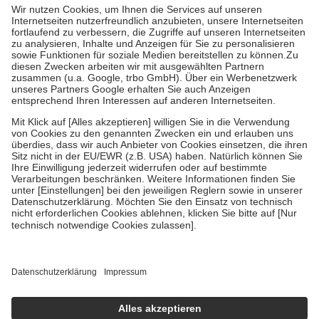
höchstens zehn Euro.
Es sind jedoch nie mehr als die tatsächlichen
Kosten der Leistung zu entrichten.
Diese Regeln gelten grundsätzlich auch für Online-Apotheken.
Bei Heilmitteln und häuslicher Krankenpflege beträgt die
Zuzahlung zehn Prozent der Kosten sowie zehn Euro je
Verordnung.
Um das Engagement der Versicherten für ihre eigene Gesundheit zu
stärken und die besondere Stellung der Familie zu unterstützen,
fallen
keine Zuzahlungen
an bei:
• Kindern und Jugendlichen bis zum vollendeten 18. Lebensjahr
mit Ausnahme der Fahrkosten
• Untersuchungen zur Vorsorge und Früherkennung, die von der
GKV getragen werden
• empfohlenen Schutzimpfungen
• Harn- und Blutteststreifen
Wir nutzen Trusted Shops als unabhängigen Dienstleister für die
Einholung von Bewertungen. Trusted Shops hat Maßnahmen
getroffen, um sicherzustellen, dass es sich um echte Bewertungen
handelt. Mehr Informationen findest du hier:
https://help.etrusted.com/hc/de/articles/4419944605341