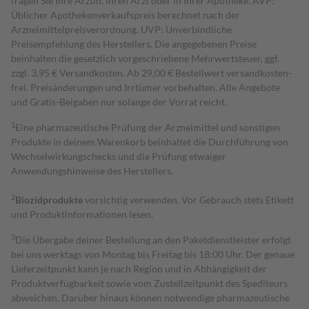
fragen Sie Ihre Ärztin, Ihren Arzt oder in Ihrer Apotheke. AVP:
Üblicher Apothekenverkaufspreis berechnet nach der
Arzneimittelpreisverordnung. UVP: Unverbindliche
Preisempfehlung des Herstellers. Die angegebenen Preise
beinhalten die gesetzlich vorgeschriebene Mehrwertsteuer, ggf.
zzgl. 3,95 € Versandkosten. Ab 29,00 € Bestell­wert versand­kosten­
frei. Preisänderungen und Irrtümer vorbehalten. Alle Angebote
und Gratis-Beigaben nur solange der Vorrat reicht.
1
Eine pharmazeutische Prüfung der Arzneimittel und sonstigen
Produkte in deinem Warenkorb beinhaltet die Durchführung von
Wechselwirkungschecks und die Prüfung etwaiger
Anwendungshinweise des Herstellers.
2
Biozidprodukte
vorsichtig verwenden. Vor Gebrauch stets Etikett
und Produktinformationen lesen.
3
Die Übergabe deiner Bestellung an den Paketdienstleister erfolgt
bei uns werktags von Montag bis Freitag bis 18:00 Uhr. Der genaue
Lieferzeitpunkt kann je nach Region und in Abhängigkeit der
Produktverfügbarkeit sowie vom Zustellzeitpunkt des Spediteurs
abweichen. Darüber hinaus können notwendige pharmazeutische