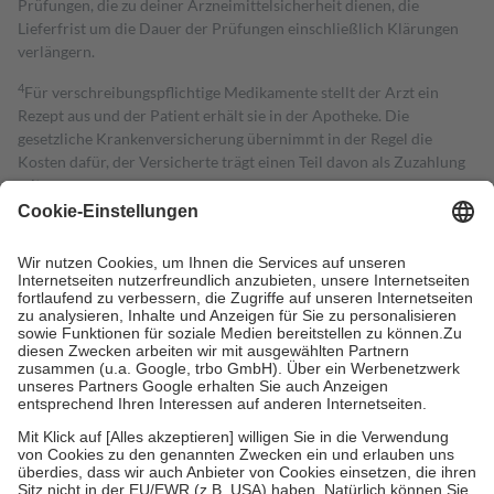
Prüfungen, die zu deiner Arzneimittelsicherheit dienen, die
Lieferfrist um die Dauer der Prüfungen einschließlich Klärungen
verlängern.
4
Für verschreibungspflichtige Medikamente stellt der Arzt ein
Rezept aus und der Patient erhält sie in der Apotheke. Die
gesetzliche Krankenversicherung übernimmt in der Regel die
Kosten dafür, der Versicherte trägt einen Teil davon als Zuzahlung
mit.
Grundsätzlich leisten Mitglieder Zuzahlungen in Höhe von zehn
Prozent des Abgabepreises,
mindestens
jedoch
fünf Euro
und
höchstens zehn Euro.
Es sind jedoch nie mehr als die tatsächlichen
Kosten der Leistung zu entrichten.
Diese Regeln gelten grundsätzlich auch für Online-Apotheken.
Bei Heilmitteln und häuslicher Krankenpflege beträgt die
Zuzahlung zehn Prozent der Kosten sowie zehn Euro je
Verordnung.
Um das Engagement der Versicherten für ihre eigene Gesundheit zu
stärken und die besondere Stellung der Familie zu unterstützen,
fallen
keine Zuzahlungen
an bei:
• Kindern und Jugendlichen bis zum vollendeten 18. Lebensjahr
mit Ausnahme der Fahrkosten