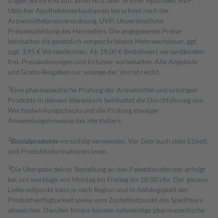
fragen Sie Ihre Ärztin, Ihren Arzt oder in Ihrer Apotheke. AVP:
Üblicher Apothekenverkaufspreis berechnet nach der
Arzneimittelpreisverordnung. UVP: Unverbindliche
Preisempfehlung des Herstellers. Die angegebenen Preise
beinhalten die gesetzlich vorgeschriebene Mehrwertsteuer, ggf.
zzgl. 3,95 € Versandkosten. Ab 29,00 € Bestell­wert versand­kosten­
frei. Preisänderungen und Irrtümer vorbehalten. Alle Angebote
und Gratis-Beigaben nur solange der Vorrat reicht.
1
Eine pharmazeutische Prüfung der Arzneimittel und sonstigen
Produkte in deinem Warenkorb beinhaltet die Durchführung von
Wechselwirkungschecks und die Prüfung etwaiger
Anwendungshinweise des Herstellers.
2
Biozidprodukte
vorsichtig verwenden. Vor Gebrauch stets Etikett
und Produktinformationen lesen.
3
Die Übergabe deiner Bestellung an den Paketdienstleister erfolgt
bei uns werktags von Montag bis Freitag bis 18:00 Uhr. Der genaue
Lieferzeitpunkt kann je nach Region und in Abhängigkeit der
Produktverfügbarkeit sowie vom Zustellzeitpunkt des Spediteurs
abweichen. Darüber hinaus können notwendige pharmazeutische