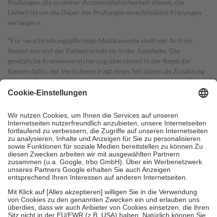
Prüfungen, die zu deiner Arzneimittelsicherheit dienen, die
Lieferfrist um die Dauer der Prüfungen einschließlich Klärungen
verlängern.
4
Für verschreibungspflichtige Medikamente stellt der Arzt ein
Rezept aus und der Patient erhält sie in der Apotheke. Die
gesetzliche Krankenversicherung übernimmt in der Regel die
Kosten dafür, der Versicherte trägt einen Teil davon als Zuzahlung
mit.
Grundsätzlich leisten Mitglieder Zuzahlungen in Höhe von zehn
Prozent des Abgabepreises,
mindestens
jedoch
fünf Euro
und
höchstens zehn Euro.
Es sind jedoch nie mehr als die tatsächlichen
Kosten der Leistung zu entrichten.
Diese Regeln gelten grundsätzlich auch für Online-Apotheken.
Bei Heilmitteln und häuslicher Krankenpflege beträgt die
Zuzahlung zehn Prozent der Kosten sowie zehn Euro je
Verordnung.
Um das Engagement der Versicherten für ihre eigene Gesundheit zu
stärken und die besondere Stellung der Familie zu unterstützen,
fallen
keine Zuzahlungen
an bei:
• Kindern und Jugendlichen bis zum vollendeten 18. Lebensjahr
mit Ausnahme der Fahrkosten