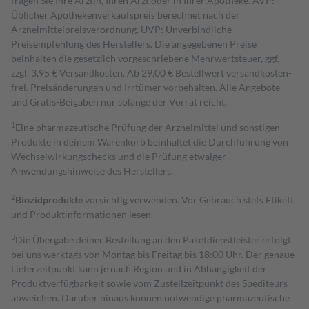
fragen Sie Ihre Ärztin, Ihren Arzt oder in Ihrer Apotheke. AVP:
Üblicher Apothekenverkaufspreis berechnet nach der
Arzneimittelpreisverordnung. UVP: Unverbindliche
Preisempfehlung des Herstellers. Die angegebenen Preise
beinhalten die gesetzlich vorgeschriebene Mehrwertsteuer, ggf.
zzgl. 3,95 € Versandkosten. Ab 29,00 € Bestell­wert versand­kosten­
frei. Preisänderungen und Irrtümer vorbehalten. Alle Angebote
und Gratis-Beigaben nur solange der Vorrat reicht.
1
Eine pharmazeutische Prüfung der Arzneimittel und sonstigen
Produkte in deinem Warenkorb beinhaltet die Durchführung von
Wechselwirkungschecks und die Prüfung etwaiger
Anwendungshinweise des Herstellers.
2
Biozidprodukte
vorsichtig verwenden. Vor Gebrauch stets Etikett
und Produktinformationen lesen.
3
Die Übergabe deiner Bestellung an den Paketdienstleister erfolgt
bei uns werktags von Montag bis Freitag bis 18:00 Uhr. Der genaue
Lieferzeitpunkt kann je nach Region und in Abhängigkeit der
Produktverfügbarkeit sowie vom Zustellzeitpunkt des Spediteurs
abweichen. Darüber hinaus können notwendige pharmazeutische