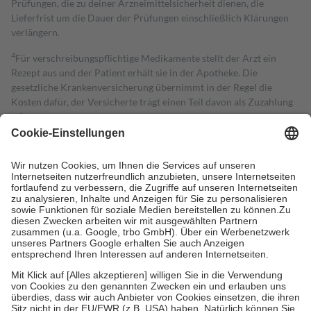
Prüfungen, die zu deiner Arzneimittelsicherheit dienen, die
Lieferfrist um die Dauer der Prüfungen einschließlich Klärungen
verlängern.
4
Für verschreibungspflichtige Medikamente stellt der Arzt ein
Rezept aus und der Patient erhält sie in der Apotheke. Die
gesetzliche Krankenversicherung übernimmt in der Regel die
Kosten dafür, der Versicherte trägt einen Teil davon als Zuzahlung
mit.
Grundsätzlich leisten Mitglieder Zuzahlungen in Höhe von zehn
Prozent des Abgabepreises,
mindestens
jedoch
fünf Euro
und
höchstens zehn Euro.
Es sind jedoch nie mehr als die tatsächlichen
Kosten der Leistung zu entrichten.
Diese Regeln gelten grundsätzlich auch für Online-Apotheken.
Bei Heilmitteln und häuslicher Krankenpflege beträgt die
Zuzahlung zehn Prozent der Kosten sowie zehn Euro je
Verordnung.
Um das Engagement der Versicherten für ihre eigene Gesundheit zu
stärken und die besondere Stellung der Familie zu unterstützen,
fallen
keine Zuzahlungen
an bei:
• Kindern und Jugendlichen bis zum vollendeten 18. Lebensjahr
mit Ausnahme der Fahrkosten