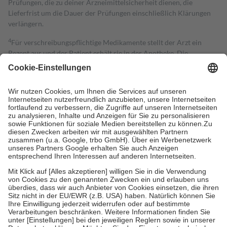
Prüfungen, die zu deiner Arzneimittelsicherheit dienen, die
Lieferfrist um die Dauer der Prüfungen einschließlich Klärungen
verlängern.
4
Für verschreibungspflichtige Medikamente stellt der Arzt ein
Rezept aus und der Patient erhält sie in der Apotheke. Die
gesetzliche Krankenversicherung übernimmt in der Regel die
Kosten dafür, der Versicherte trägt einen Teil davon als Zuzahlung
mit.
Grundsätzlich leisten Mitglieder Zuzahlungen in Höhe von zehn
Prozent des Abgabepreises,
mindestens
jedoch
fünf Euro
und
höchstens zehn Euro.
Es sind jedoch nie mehr als die tatsächlichen
Kosten der Leistung zu entrichten.
Diese Regeln gelten grundsätzlich auch für Online-Apotheken.
Bei Heilmitteln und häuslicher Krankenpflege beträgt die
Zuzahlung zehn Prozent der Kosten sowie zehn Euro je
Verordnung.
Um das Engagement der Versicherten für ihre eigene Gesundheit zu
stärken und die besondere Stellung der Familie zu unterstützen,
fallen
keine Zuzahlungen
an bei:
• Kindern und Jugendlichen bis zum vollendeten 18. Lebensjahr
mit Ausnahme der Fahrkosten