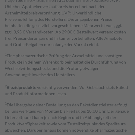
fragen Sie Ihre Ärztin, Ihren Arzt oder in Ihrer Apotheke. AVP:
Üblicher Apothekenverkaufspreis berechnet nach der
Arzneimittelpreisverordnung. UVP: Unverbindliche
Preisempfehlung des Herstellers. Die angegebenen Preise
beinhalten die gesetzlich vorgeschriebene Mehrwertsteuer, ggf.
zzgl. 3,95 € Versandkosten. Ab 29,00 € Bestell­wert versand­kosten­
frei. Preisänderungen und Irrtümer vorbehalten. Alle Angebote
und Gratis-Beigaben nur solange der Vorrat reicht.
1
Eine pharmazeutische Prüfung der Arzneimittel und sonstigen
Produkte in deinem Warenkorb beinhaltet die Durchführung von
Wechselwirkungschecks und die Prüfung etwaiger
Anwendungshinweise des Herstellers.
2
Biozidprodukte
vorsichtig verwenden. Vor Gebrauch stets Etikett
und Produktinformationen lesen.
3
Die Übergabe deiner Bestellung an den Paketdienstleister erfolgt
bei uns werktags von Montag bis Freitag bis 18:00 Uhr. Der genaue
Lieferzeitpunkt kann je nach Region und in Abhängigkeit der
Produktverfügbarkeit sowie vom Zustellzeitpunkt des Spediteurs
abweichen. Darüber hinaus können notwendige pharmazeutische