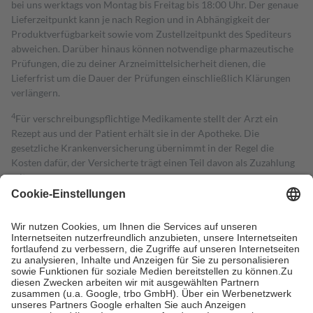
bei uns werktags von Montag bis Freitag bis 18:00 Uhr. Der genaue
Lieferzeitpunkt kann je nach Region und in Abhängigkeit der
Produktverfügbarkeit sowie vom Zustellzeitpunkt des Spediteurs
abweichen. Darüber hinaus können notwendige pharmazeutische
Prüfungen, die zu deiner Arzneimittelsicherheit dienen, die
Lieferfrist um die Dauer der Prüfungen einschließlich Klärungen
verlängern.
4
Für verschreibungspflichtige Medikamente stellt der Arzt ein
Rezept aus und der Patient erhält sie in der Apotheke. Die
gesetzliche Krankenversicherung übernimmt in der Regel die
Kosten dafür, der Versicherte trägt einen Teil davon als Zuzahlung
mit.
Grundsätzlich leisten Mitglieder Zuzahlungen in Höhe von zehn
Prozent des Abgabepreises,
mindestens
jedoch
fünf Euro
und
höchstens zehn Euro.
Es sind jedoch nie mehr als die tatsächlichen
Kosten der Leistung zu entrichten.
Diese Regeln gelten grundsätzlich auch für Online-Apotheken.
Bei Heilmitteln und häuslicher Krankenpflege beträgt die
Zuzahlung zehn Prozent der Kosten sowie zehn Euro je
Verordnung.
Um das Engagement der Versicherten für ihre eigene Gesundheit zu