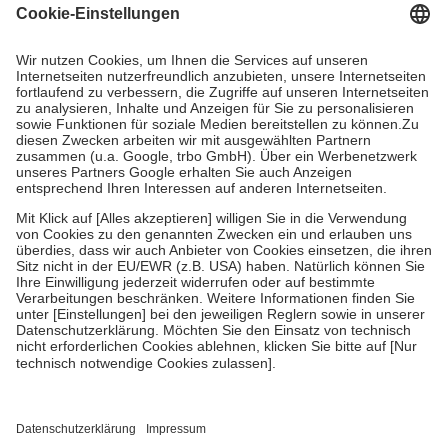
Grundsätzlich leisten Mitglieder Zuzahlungen in Höhe von zehn
Prozent des Abgabepreises,
mindestens
jedoch
fünf Euro
und
höchstens zehn Euro.
Es sind jedoch nie mehr als die tatsächlichen
Kosten der Leistung zu entrichten.
Diese Regeln gelten grundsätzlich auch für Online-Apotheken.
Bei Heilmitteln und häuslicher Krankenpflege beträgt die
Zuzahlung zehn Prozent der Kosten sowie zehn Euro je
Verordnung.
Um das Engagement der Versicherten für ihre eigene Gesundheit zu
stärken und die besondere Stellung der Familie zu unterstützen,
fallen
keine Zuzahlungen
an bei:
• Kindern und Jugendlichen bis zum vollendeten 18. Lebensjahr
mit Ausnahme der Fahrkosten
• Untersuchungen zur Vorsorge und Früherkennung, die von der
GKV getragen werden
• empfohlenen Schutzimpfungen
• Harn- und Blutteststreifen
Wir nutzen Trusted Shops als unabhängigen Dienstleister für die
Einholung von Bewertungen. Trusted Shops hat Maßnahmen
getroffen, um sicherzustellen, dass es sich um echte Bewertungen
handelt. Mehr Informationen findest du hier: