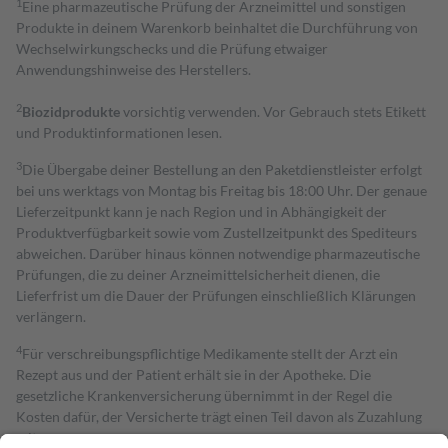
1
Eine pharmazeutische Prüfung der Arzneimittel und sonstigen
Produkte in deinem Warenkorb beinhaltet die Durchführung von
Wechselwirkungschecks und die Prüfung etwaiger
Anwendungshinweise des Herstellers.
2
Biozidprodukte
vorsichtig verwenden. Vor Gebrauch stets Etikett
und Produktinformationen lesen.
3
Die Übergabe deiner Bestellung an den Paketdienstleister erfolgt
bei uns werktags von Montag bis Freitag bis 18:00 Uhr. Der genaue
Lieferzeitpunkt kann je nach Region und in Abhängigkeit der
Produktverfügbarkeit sowie vom Zustellzeitpunkt des Spediteurs
abweichen. Darüber hinaus können notwendige pharmazeutische
Prüfungen, die zu deiner Arzneimittelsicherheit dienen, die
Lieferfrist um die Dauer der Prüfungen einschließlich Klärungen
verlängern.
4
Für verschreibungspflichtige Medikamente stellt der Arzt ein
Rezept aus und der Patient erhält sie in der Apotheke. Die
gesetzliche Krankenversicherung übernimmt in der Regel die
Kosten dafür, der Versicherte trägt einen Teil davon als Zuzahlung
mit.