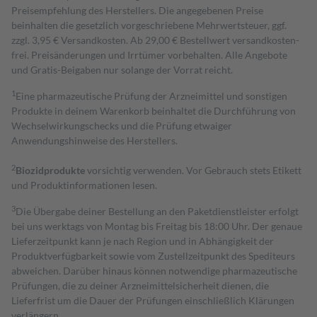
Preisempfehlung des Herstellers. Die angegebenen Preise
beinhalten die gesetzlich vorgeschriebene Mehrwertsteuer, ggf.
zzgl. 3,95 € Versandkosten. Ab 29,00 € Bestell­wert versand­kosten­
frei. Preisänderungen und Irrtümer vorbehalten. Alle Angebote
und Gratis-Beigaben nur solange der Vorrat reicht.
1
Eine pharmazeutische Prüfung der Arzneimittel und sonstigen
Produkte in deinem Warenkorb beinhaltet die Durchführung von
Wechselwirkungschecks und die Prüfung etwaiger
Anwendungshinweise des Herstellers.
2
Biozidprodukte
vorsichtig verwenden. Vor Gebrauch stets Etikett
und Produktinformationen lesen.
3
Die Übergabe deiner Bestellung an den Paketdienstleister erfolgt
bei uns werktags von Montag bis Freitag bis 18:00 Uhr. Der genaue
Lieferzeitpunkt kann je nach Region und in Abhängigkeit der
Produktverfügbarkeit sowie vom Zustellzeitpunkt des Spediteurs
abweichen. Darüber hinaus können notwendige pharmazeutische
Prüfungen, die zu deiner Arzneimittelsicherheit dienen, die
Lieferfrist um die Dauer der Prüfungen einschließlich Klärungen
verlängern.