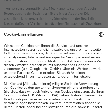
4
Für verschreibungspflichtige Medikamente stellt der Arzt ein
Rezept aus und der Patient erhält sie in der Apotheke. Die
gesetzliche Krankenversicherung übernimmt in der Regel die
Kosten dafür, der Versicherte trägt einen Teil davon als Zuzahlung
mit.
Grundsätzlich leisten Mitglieder Zuzahlungen in Höhe von zehn
Prozent des Abgabepreises,
mindestens
jedoch
fünf Euro
und
höchstens zehn Euro.
Es sind jedoch nie mehr als die tatsächlichen
Kosten der Leistung zu entrichten.
Diese Regeln gelten grundsätzlich auch für Online-Apotheken.
Bei Heilmitteln und häuslicher Krankenpflege beträgt die
Zuzahlung zehn Prozent der Kosten sowie zehn Euro je
Verordnung.
Um das Engagement der Versicherten für ihre eigene Gesundheit zu
stärken und die besondere Stellung der Familie zu unterstützen,
fallen
keine Zuzahlungen
an bei:
• Kindern und Jugendlichen bis zum vollendeten 18. Lebensjahr
mit Ausnahme der Fahrkosten
• Untersuchungen zur Vorsorge und Früherkennung, die von der
GKV getragen werden