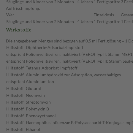
Säuglinge und Kinder von 2 Monaten - 4 Jahren
1 Fertigspritze
3 Fert
Auffrischimpfung:
Wer
Einzeldosis
Gesam
Säuglinge und Kinder von 2 Monaten - 4 Jahren
1 Fertigspritze
1 Fert
Wirkstoffe
Die angegebenen Mengen sind bezogen auf 0,5 ml Fertiglösung = 1 Do
Hilfsstoff
Diphtherie-Adsorbat-Impfstoff
entspricht
Poliomyelitisviren, inaktiviert (VERO) Typ II; Stamm MEF1
entspricht
Poliomyelitisviren, inaktiviert (VERO) Typ III; Stamm Sauke
Hilfsstoff
Tetanus-Adsorbat-Impfstoff
Hilfsstoff
Aluminiumhydroxid zur Adsorption, wasserhaltiges
entspricht
Aluminium-Ion
Hilfsstoff
Glutaral
Hilfsstoff
Neomycin
Hilfsstoff
Streptomycin
Hilfsstoff
Polymyxin B
Hilfsstoff
Phenoxyethanol
Hilfsstoff
Haemophilus influenzae B-Polysaccharid-T-Konjugat-Impfst
Hilfsstoff
Ethanol