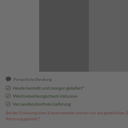
Abbildung kann abweichen
Persönliche Beratung
Heute bestellt und morgen geliefert³
Wechselwirkungscheck inklusive
Versandkostenfreie Lieferung
Bei der Einlösung eines Kassenrezeptes werden nur die gesetzlichen 
Rechnung gestellt.⁴