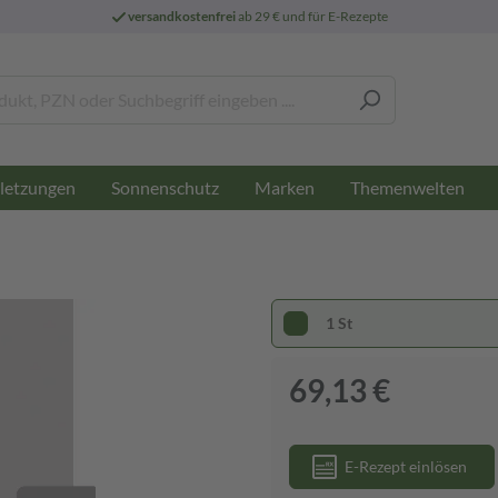
versandkostenfrei
ab 29 € und für E-Rezepte
letzungen
Sonnenschutz
Marken
Themenwelten
1 St
69,13 €
E-Rezept einlösen