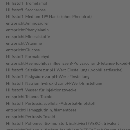
Hilfsstoff
Trometamol
Hilfsstoff
Saccharose
Hilfsstoff
Medium 199 Hanks (ohne Phenolrot)
entspricht
Aminosäuren
entspricht
Phenylalanin
entspricht
Mineralstoffe
entspricht
Vitamine
entspricht
Glucose
Hilfsstoff
Formaldehyd
entspricht
Haemophilus influenzae B-Polysaccharid-Tetanus-Toxoid-
Hilfsstoff
Salzsäure zur pH-Wert-Einstellung (Lyophilisatflasche)
Hilfsstoff
Essigsäure zur pH-Wert-Einstellung
Hilfsstoff
Natriumhydroxid zur pH-Wert-Einstellung
Hilfsstoff
Wasser für Injektionszwecke
entspricht
Tetanus-Toxoid
Hilfsstoff
Pertussis, acellulär-Adsorbat-Impfstoff
entspricht
Hämagglutinin, filamentöses
entspricht
Pertussis-Toxoid
Hilfsstoff
Poliomyelitis-Impfstoff, inaktiviert (VERO); trivalent
entspricht
Poliomyelitisviren, inaktiviert (VERO) Typ I; Stamm Maho