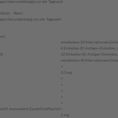
igspritzen
unabhängig von der Tageszeit
tdosis
Wann
igspritze
unabhängig von der Tageszeit
sis
mindestens 20 Internationale Einh
8 Einheiten (D-Antigen-Einheiten, n
tt
32 Einheiten (D-Antigen-Einheiten, 
mindestens 40 Internationale Einh
+
0,3 mg
+
+
+
+
+
off, monovalent (Lyophilisatflasche)
+
2 mg