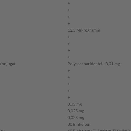
+
+
+
+
12,5 Mikrogramm
+
+
+
+
Konjugat
Polysaccharidanteil: 0,01 mg
+
+
+
+
+
0,05 mg
0,025 mg
0,025 mg
80 Einheiten
ney
40 Einheiten (D-Antigen-Einheiten, 