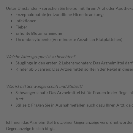
Unter Umständen - sprechen Sie hierzu mit Ihrem Arzt oder Apotheke
Enzephalopathie (entzündliche Hirnerkrankung)
Infektionen
Fieber
Erhöhte Blutungsneigung
Thrombozytopenie (Verminderte Anzahl an Blutplättchen)
Welche Altersgruppe ist zu beachten?
Säuglinge in den ersten 2 Lebensmonaten: Das Arzneimittel dar
Kinder ab 5 Jahren: Das Arzneimittel sollte in der Regel in die
Was ist mit Schwangerschaft und Stillzeit?
Schwangerschaft: Das Arzneimittel ist für Frauen in der Regel n
Arzt.
Stillzeit: Fragen Sie in Ausnahmefällen auch dazu Ihren Arzt, da d
Ist Ihnen das Arzneimittel trotz einer Gegenanzeige verordnet worden
Gegenanzeige in sich birgt.