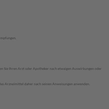
 Impfungen.
ragen Sie Ihren Arzt oder Apotheker nach etwaigen Auswirkungen oder
e das Arzneimittel daher nach seinen Anweisungen anwenden.