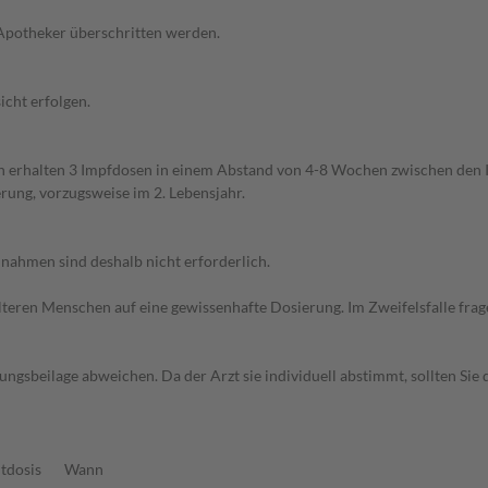
 Apotheker überschritten werden.
cht erfolgen.
n erhalten 3 Impfdosen in einem Abstand von 4-8 Wochen zwischen den
ung, vorzugsweise im 2. Lebensjahr.
ahmen sind deshalb nicht erforderlich.
d älteren Menschen auf eine gewissenhafte Dosierung. Im Zweifelsfalle f
gsbeilage abweichen. Da der Arzt sie individuell abstimmt, sollten Si
tdosis
Wann