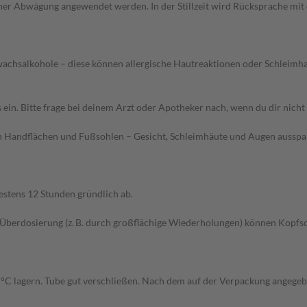
er Abwägung angewendet werden. In der Stillzeit wird Rücksprache mit d
wachsalkohole – diese können allergische Hautreaktionen oder Schleimh
Bitte frage bei deinem Arzt oder Apotheker nach, wenn du dir nicht s
ch Handflächen und Fußsohlen – Gesicht, Schleimhäute und Augen ausspa
estens 12 Stunden gründlich ab.
Überdosierung (z. B. durch großflächige Wiederholungen) können Kopfsc
25 °C lagern. Tube gut verschließen. Nach dem auf der Verpackung ange