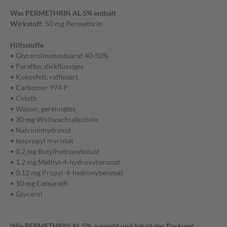
Was PERMETHRIN AL 5% enthält
Wirkstoff
: 50 mg Permethrin
Hilfsstoffe
• Glycerolmonostearat 40-50%
• Paraffin, dickflüssiges
• Kokosfett, raffiniert
• Carbomer 974 P
• Ceteth
• Wasser, gereinigtes
• 30 mg Wollwachsalkohole
• Natriumhydroxid
• Isopropyl myristat
• 0.2 mg Butylhydroxytoluol
• 1.2 mg Methyl-4-hydroxybenzoat
• 0.12 mg Propyl-4-hydroxybenzoat
• 10 mg Ceteareth
• Glycerol
Wie PERMETHRIN AL 5% aussieht und Inhalt der Packung