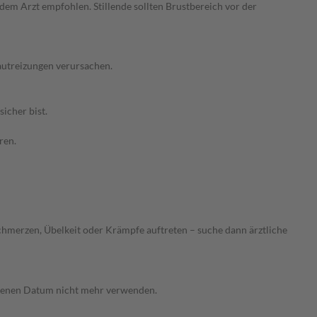
em Arzt empfohlen. Stillende sollten Brustbereich vor der
autreizungen verursachen.
icher bist.
ren.
hmerzen, Übelkeit oder Krämpfe auftreten – suche dann ärztliche
gebenen Datum nicht mehr verwenden.