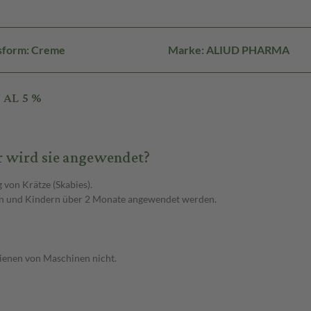
sform: Creme
Marke: ALIUD PHARMA
 AL 5 %
 wird sie angewendet?
von Krätze (Skabies).
hen und Kindern über 2 Monate angewendet werden.
ienen von Maschinen nicht.