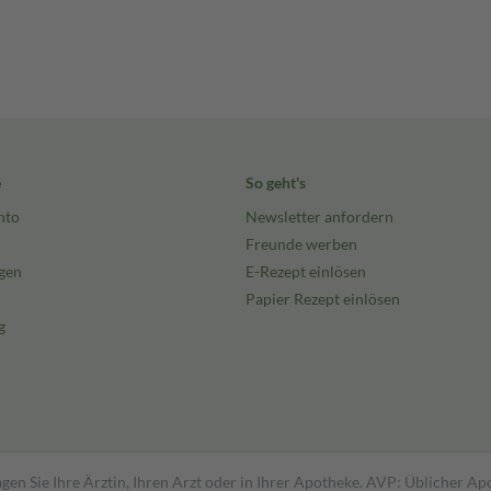
e
So geht's
nto
Newsletter anfordern
Freunde werben
gen
E-Rezept einlösen
Papier Rezept einlösen
g
gen Sie Ihre Ärztin, Ihren Arzt oder in Ihrer Apotheke. AVP: Üblicher A