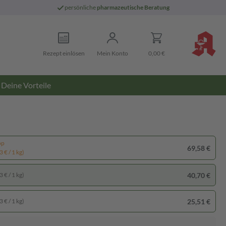
persönliche
pharmazeutische Beratung
Rezept einlösen
Mein Konto
0,00 €
Deine Vorteile
pp
69,58 €
 € / 1 kg)
40,70 €
 € / 1 kg)
25,51 €
 € / 1 kg)