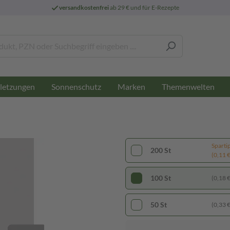
versandkostenfrei
ab 29 € und für E-Rezepte
letzungen
Sonnenschutz
Marken
Themenwelten
Sparti
200 St
(0,11 € 
100 St
(0,18 € 
50 St
(0,33 € 