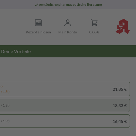
persönliche
pharmazeutische Beratung
Rezept einlösen
Mein Konto
0,00 €
Deine Vorteile
pp
21,85 €
/ 1 St)
18,33 €
/ 1 St)
16,45 €
/ 1 St)