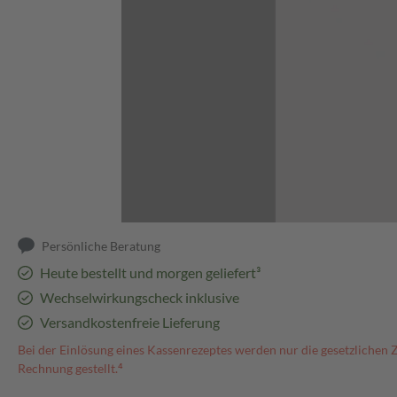
Abbildung kann abweichen
Persönliche Beratung
Heute bestellt und morgen geliefert³
Wechselwirkungscheck inklusive
Versandkostenfreie Lieferung
Bei der Einlösung eines Kassenrezeptes werden nur die gesetzlichen 
Rechnung gestellt.⁴