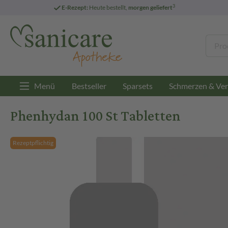
3
E-Rezept:
Heute bestellt,
morgen geliefert
Menü
Bestseller
Sparsets
Schmerzen & Ver
Phenhydan 100 St Tabletten
Rezeptpflichtig