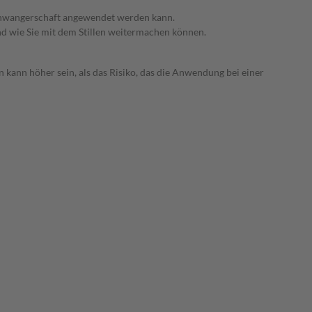
 Schwangerschaft angewendet werden kann.
nd wie Sie mit dem Stillen weitermachen können.
 kann höher sein, als das Risiko, das die Anwendung bei einer