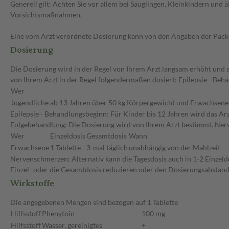
Generell gilt: Achten Sie vor allem bei Säuglingen, Kleinkindern un
Vorsichtsmaßnahmen.
Eine vom Arzt verordnete Dosierung kann von den Angaben der Packun
Dosierung
Die Dosierung wird in der Regel von Ihrem Arzt langsam erhöht und a
von Ihrem Arzt in der Regel folgendermaßen dosiert: Epilepsie - Beh
Wer
Jugendliche ab 13 Jahren über 50 kg Körpergewicht und Erwachsene
Epilepsie - Behandlungsbeginn: Für Kinder bis 12 Jahren wird das Ar
Folgebehandlung: Die Dosierung wird von Ihrem Arzt bestimmt. Ne
Wer
Einzeldosis
Gesamtdosis
Wann
Erwachsene
1 Tablette
3-mal täglich
unabhängig von der Mahlzeit
Nervenschmerzen: Alternativ kann die Tagesdosis auch in 1-2 Einzel
Einzel- oder die Gesamtdosis reduzieren oder den Dosierungsabstand
Wirkstoffe
Die angegebenen Mengen sind bezogen auf 1 Tablette
Hilfsstoff
Phenytoin
100 mg
Hilfsstoff
Wasser, gereinigtes
+