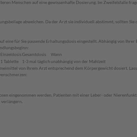
d älteren Menschen auf eine gewissenhafte Dosierung. Im Zweifelsfalle f
gsbeilage abweichen. Da der Arzt sie individuell abstimmt, sollten Si
uf eine für Sie passende Erhaltungsdosis eingestellt. Abhängig von Ihr
andlungsbeginn:
Einzeldosis
Gesamtdosis
Wann
1 Tablette
1-3 mal täglich
unabhängig von der Mahlzeit
zneimittel von Ihrem Arzt entsprechend dem Körpergewicht dosiert. Lasse
rvenschmerzen:
dosen eingenommen werden. Patienten mit einer Leber- oder Nierenfunkti
 verlängern.