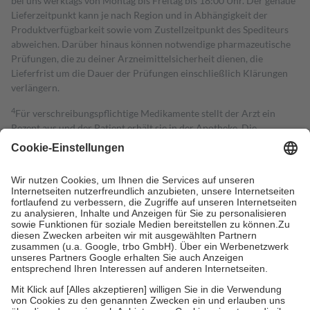
bei uns werktags von Montag bis Freitag bis 18:00 Uhr. Der genaue
Lieferzeitpunkt kann je nach Region und in Abhängigkeit der
Produktverfügbarkeit sowie vom Zustellzeitpunkt des Spediteurs
abweichen. Darüber hinaus können notwendige pharmazeutische
Prüfungen, die zu deiner Arzneimittelsicherheit dienen, die
Lieferfrist um die Dauer der Prüfungen einschließlich Klärungen
verlängern.
4
Für verschreibungspflichtige Medikamente stellt der Arzt ein
Rezept aus und der Patient erhält sie in der Apotheke. Die
gesetzliche Krankenversicherung übernimmt in der Regel die
Kosten dafür, der Versicherte trägt einen Teil davon als Zuzahlung
mit.
Grundsätzlich leisten Mitglieder Zuzahlungen in Höhe von zehn
Prozent des Abgabepreises,
mindestens
jedoch
fünf Euro
und
höchstens zehn Euro.
Es sind jedoch nie mehr als die tatsächlichen
Kosten der Leistung zu entrichten.
Diese Regeln gelten grundsätzlich auch für Online-Apotheken.
Bei Heilmitteln und häuslicher Krankenpflege beträgt die
Zuzahlung zehn Prozent der Kosten sowie zehn Euro je
Verordnung.
Um das Engagement der Versicherten für ihre eigene Gesundheit zu