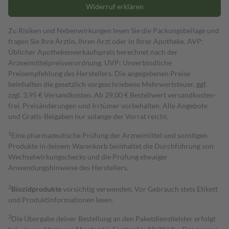
Widerruf erklären
Zu Risiken und Nebenwirkungen lesen Sie die Packungsbeilage und
fragen Sie Ihre Ärztin, Ihren Arzt oder in Ihrer Apotheke. AVP:
Üblicher Apothekenverkaufspreis berechnet nach der
Arzneimittelpreisverordnung. UVP: Unverbindliche
Preisempfehlung des Herstellers. Die angegebenen Preise
beinhalten die gesetzlich vorgeschriebene Mehrwertsteuer, ggf.
zzgl. 3,95 € Versandkosten. Ab 29,00 € Bestell­wert versand­kosten­
frei. Preisänderungen und Irrtümer vorbehalten. Alle Angebote
und Gratis-Beigaben nur solange der Vorrat reicht.
1
Eine pharmazeutische Prüfung der Arzneimittel und sonstigen
Produkte in deinem Warenkorb beinhaltet die Durchführung von
Wechselwirkungschecks und die Prüfung etwaiger
Anwendungshinweise des Herstellers.
2
Biozidprodukte
vorsichtig verwenden. Vor Gebrauch stets Etikett
und Produktinformationen lesen.
3
Die Übergabe deiner Bestellung an den Paketdienstleister erfolgt