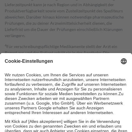
Lieferzeitpunkt kann je nach Region und in Abhängigkeit der
Produktverfügbarkeit sowie vom Zustellzeitpunkt des Spediteurs
abweichen. Darüber hinaus können notwendige pharmazeutische
Prüfungen, die zu deiner Arzneimittelsicherheit dienen, die
Lieferfrist um die Dauer der Prüfungen einschließlich Klärungen
verlängern.
4
Für verschreibungspflichtige Medikamente stellt der Arzt ein
Rezept aus und der Patient erhält sie in der Apotheke. Die
gesetzliche Krankenversicherung übernimmt in der Regel die
Kosten dafür, der Versicherte trägt einen Teil davon als Zuzahlung
mit.
Grundsätzlich leisten Mitglieder Zuzahlungen in Höhe von zehn
Prozent des Abgabepreises,
mindestens
jedoch
fünf Euro
und
höchstens zehn Euro.
Es sind jedoch nie mehr als die tatsächlichen
Kosten der Leistung zu entrichten.
Diese Regeln gelten grundsätzlich auch für Online-Apotheken.
Bei Heilmitteln und häuslicher Krankenpflege beträgt die
Zuzahlung zehn Prozent der Kosten sowie zehn Euro je
Verordnung.
Um das Engagement der Versicherten für ihre eigene Gesundheit zu