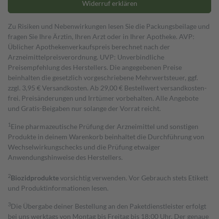
Widerruf erklären
Zu Risiken und Nebenwirkungen lesen Sie die Packungsbeilage und
fragen Sie Ihre Ärztin, Ihren Arzt oder in Ihrer Apotheke. AVP:
Üblicher Apothekenverkaufspreis berechnet nach der
Arzneimittelpreisverordnung. UVP: Unverbindliche
Preisempfehlung des Herstellers. Die angegebenen Preise
beinhalten die gesetzlich vorgeschriebene Mehrwertsteuer, ggf.
zzgl. 3,95 € Versandkosten. Ab 29,00 € Bestell­wert versand­kosten­
frei. Preisänderungen und Irrtümer vorbehalten. Alle Angebote
und Gratis-Beigaben nur solange der Vorrat reicht.
1
Eine pharmazeutische Prüfung der Arzneimittel und sonstigen
Produkte in deinem Warenkorb beinhaltet die Durchführung von
Wechselwirkungschecks und die Prüfung etwaiger
Anwendungshinweise des Herstellers.
2
Biozidprodukte
vorsichtig verwenden. Vor Gebrauch stets Etikett
und Produktinformationen lesen.
3
Die Übergabe deiner Bestellung an den Paketdienstleister erfolgt
bei uns werktags von Montag bis Freitag bis 18:00 Uhr. Der genaue