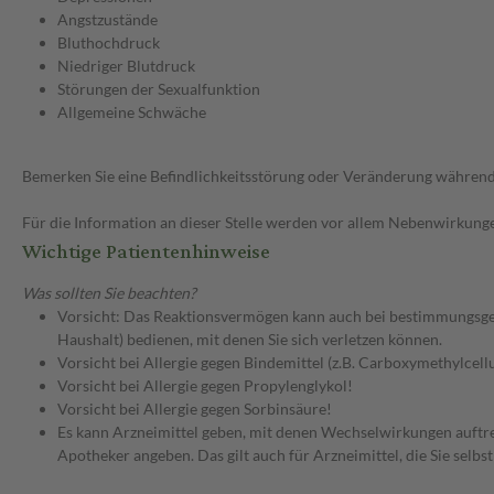
Angstzustände
Bluthochdruck
Niedriger Blutdruck
Störungen der Sexualfunktion
Allgemeine Schwäche
Bemerken Sie eine Befindlichkeitsstörung oder Veränderung während 
Für die Information an dieser Stelle werden vor allem Nebenwirkunge
Wichtige Patientenhinweise
Was sollten Sie beachten?
Vorsicht: Das Reaktionsvermögen kann auch bei bestimmungsgem
Haushalt) bedienen, mit denen Sie sich verletzen können.
Vorsicht bei Allergie gegen Bindemittel (z.B. Carboxymethylcel
Vorsicht bei Allergie gegen Propylenglykol!
Vorsicht bei Allergie gegen Sorbinsäure!
Es kann Arzneimittel geben, mit denen Wechselwirkungen auftret
Apotheker angeben. Das gilt auch für Arzneimittel, die Sie selb