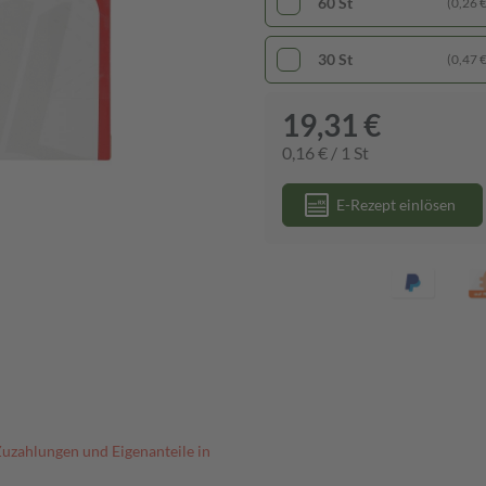
60 St
(0,26 € 
30 St
(0,47 € 
19,31 €
0,16 € / 1 St
E-Rezept einlösen
Zuzahlungen und Eigenanteile in