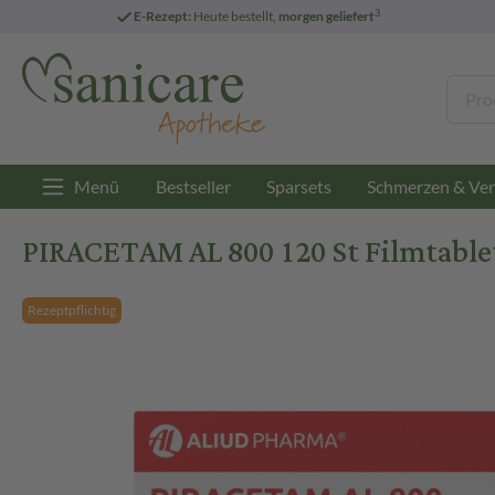
3
E-Rezept:
Heute bestellt,
morgen geliefert
Menü
Bestseller
Sparsets
Schmerzen & Ver
PIRACETAM AL 800 120 St Filmtable
Rezeptpflichtig