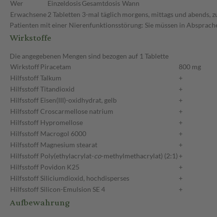
Wer
Einzeldosis
Gesamtdosis
Wann
Erwachsene
2 Tabletten
3-mal täglich
morgens, mittags und abends, z
Patienten mit einer Nierenfunktionsstörung: Sie müssen in Absprache
Wirkstoffe
Die angegebenen Mengen sind bezogen auf 1 Tablette
Wirkstoff
Piracetam
800 mg
Hilfsstoff
Talkum
+
Hilfsstoff
Titandioxid
+
Hilfsstoff
Eisen(III)-oxidhydrat, gelb
+
Hilfsstoff
Croscarmellose natrium
+
Hilfsstoff
Hypromellose
+
Hilfsstoff
Macrogol 6000
+
Hilfsstoff
Magnesium stearat
+
Hilfsstoff
Poly(ethylacrylat-
co
-methylmethacrylat) (2:1)
+
Hilfsstoff
Povidon K25
+
Hilfsstoff
Siliciumdioxid, hochdisperses
+
Hilfsstoff
Silicon-Emulsion SE 4
+
Aufbewahrung