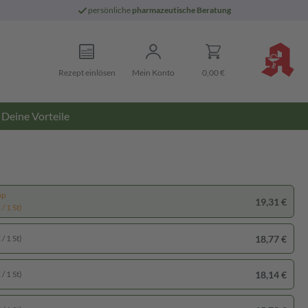
persönliche
pharmazeutische Beratung
Rezept einlösen
Mein Konto
0,00 €
Deine Vorteile
pp
19,31 €
/ 1 St)
18,77 €
/ 1 St)
18,14 €
/ 1 St)