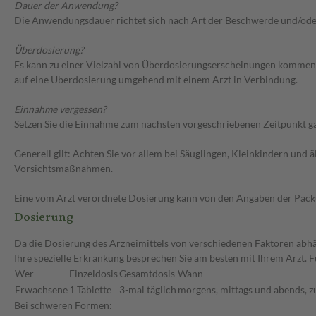
Dauer der Anwendung?
Die Anwendungsdauer richtet sich nach Art der Beschwerde und/ode
Überdosierung?
Es kann zu einer Vielzahl von Überdosierungserscheinungen kommen, u
auf eine Überdosierung umgehend mit einem Arzt in Verbindung.
Einnahme vergessen?
Setzen Sie die Einnahme zum nächsten vorgeschriebenen Zeitpunkt gan
Generell gilt: Achten Sie vor allem bei Säuglingen, Kleinkindern un
Vorsichtsmaßnahmen.
Eine vom Arzt verordnete Dosierung kann von den Angaben der Packun
Dosierung
Da die Dosierung des Arzneimittels von verschiedenen Faktoren abhä
Ihre spezielle Erkrankung besprechen Sie am besten mit Ihrem Arzt. 
Wer
Einzeldosis
Gesamtdosis
Wann
Erwachsene
1 Tablette
3-mal täglich
morgens, mittags und abends, z
Bei schweren Formen: