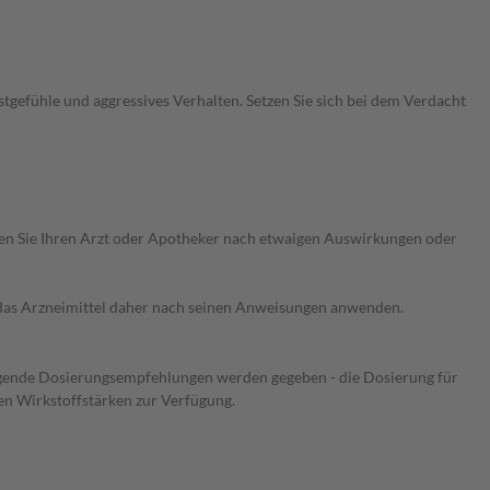
tgefühle und aggressives Verhalten. Setzen Sie sich bei dem Verdacht
ragen Sie Ihren Arzt oder Apotheker nach etwaigen Auswirkungen oder
e das Arzneimittel daher nach seinen Anweisungen anwenden.
Folgende Dosierungsempfehlungen werden gegeben - die Dosierung für
nen Wirkstoffstärken zur Verfügung.