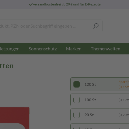
versandkostenfrei
ab 29 € und für E-Rezepte
letzungen
Sonnenschutz
Marken
Themenwelten
tten
Sparti
120 St
(0,16 € 
100 St
(0,19 € 
90 St
(0,20 € 