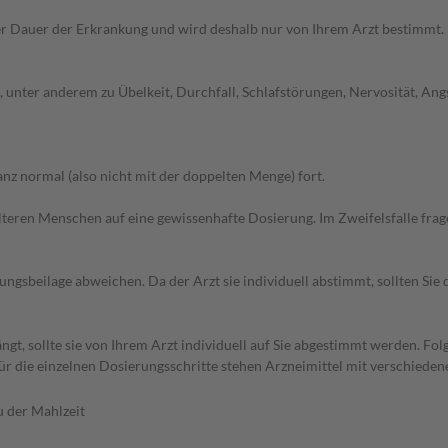
r Dauer der Erkrankung und wird deshalb nur von Ihrem Arzt bestimmt.
nter anderem zu Übelkeit, Durchfall, Schlafstörungen, Nervosität, Angs
z normal (also nicht mit der doppelten Menge) fort.
d älteren Menschen auf eine gewissenhafte Dosierung. Im Zweifelsfalle f
gsbeilage abweichen. Da der Arzt sie individuell abstimmt, sollten Si
ngt, sollte sie von Ihrem Arzt individuell auf Sie abgestimmt werden. 
Für die einzelnen Dosierungsschritte stehen Arzneimittel mit verschiede
u der Mahlzeit