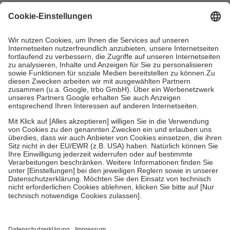
mit.
Grundsätzlich leisten Mitglieder Zuzahlungen in Höhe von zehn
Prozent des Abgabepreises,
mindestens
jedoch
fünf Euro
und
höchstens zehn Euro.
Es sind jedoch nie mehr als die tatsächlichen
Kosten der Leistung zu entrichten.
Diese Regeln gelten grundsätzlich auch für Online-Apotheken.
Bei Heilmitteln und häuslicher Krankenpflege beträgt die
Zuzahlung zehn Prozent der Kosten sowie zehn Euro je
Verordnung.
Um das Engagement der Versicherten für ihre eigene Gesundheit zu
stärken und die besondere Stellung der Familie zu unterstützen,
fallen
keine Zuzahlungen
an bei:
• Kindern und Jugendlichen bis zum vollendeten 18. Lebensjahr
mit Ausnahme der Fahrkosten
• Untersuchungen zur Vorsorge und Früherkennung, die von der
GKV getragen werden
• empfohlenen Schutzimpfungen
• Harn- und Blutteststreifen
Wir nutzen Trusted Shops als unabhängigen Dienstleister für die
Einholung von Bewertungen. Trusted Shops hat Maßnahmen
getroffen, um sicherzustellen, dass es sich um echte Bewertungen