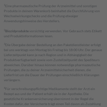
1
Eine pharmazeutische Prüfung der Arzneimittel und sonstigen
Produkte in deinem Warenkorb beinhaltet die Durchführung von
Wechselwirkungschecks und die Prüfung etwaiger
Anwendungshinweise des Herstellers.
2
Biozidprodukte
vorsichtig verwenden. Vor Gebrauch stets Etikett
und Produktinformationen lesen.
3
Die Übergabe deiner Bestellung an den Paketdienstleister erfolgt
bei uns werktags von Montag bis Freitag bis 18:00 Uhr. Der genaue
Lieferzeitpunkt kann je nach Region und in Abhängigkeit der
Produktverfügbarkeit sowie vom Zustellzeitpunkt des Spediteurs
abweichen. Darüber hinaus können notwendige pharmazeutische
Prüfungen, die zu deiner Arzneimittelsicherheit dienen, die
Lieferfrist um die Dauer der Prüfungen einschließlich Klärungen
verlängern.
4
Für verschreibungspflichtige Medikamente stellt der Arzt ein
Rezept aus und der Patient erhält sie in der Apotheke. Die
gesetzliche Krankenversicherung übernimmt in der Regel die
Kosten dafür, der Versicherte trägt einen Teil davon als Zuzahlung