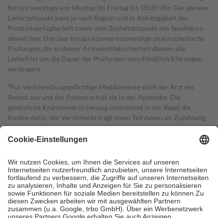
bei uns werktags von Montag bis Freitag bis 18:00 Uhr. Der genaue
Lieferzeitpunkt kann je nach Region und in Abhängigkeit der
Produktverfügbarkeit sowie vom Zustellzeitpunkt des Spediteurs
abweichen. Darüber hinaus können notwendige pharmazeutische
Prüfungen, die zu deiner Arzneimittelsicherheit dienen, die
Lieferfrist um die Dauer der Prüfungen einschließlich Klärungen
verlängern.
4
Für verschreibungspflichtige Medikamente stellt der Arzt ein
Rezept aus und der Patient erhält sie in der Apotheke. Die
gesetzliche Krankenversicherung übernimmt in der Regel die
Kosten dafür, der Versicherte trägt einen Teil davon als Zuzahlung
mit.
Grundsätzlich leisten Mitglieder Zuzahlungen in Höhe von zehn
Prozent des Abgabepreises,
mindestens
jedoch
fünf Euro
und
höchstens zehn Euro.
Es sind jedoch nie mehr als die tatsächlichen
Kosten der Leistung zu entrichten.
Diese Regeln gelten grundsätzlich auch für Online-Apotheken.
Bei Heilmitteln und häuslicher Krankenpflege beträgt die
Zuzahlung zehn Prozent der Kosten sowie zehn Euro je
Verordnung.