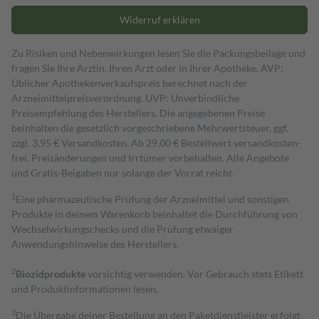
Widerruf erklären
Zu Risiken und Nebenwirkungen lesen Sie die Packungsbeilage und
fragen Sie Ihre Ärztin, Ihren Arzt oder in Ihrer Apotheke. AVP:
Üblicher Apothekenverkaufspreis berechnet nach der
Arzneimittelpreisverordnung. UVP: Unverbindliche
Preisempfehlung des Herstellers. Die angegebenen Preise
beinhalten die gesetzlich vorgeschriebene Mehrwertsteuer, ggf.
zzgl. 3,95 € Versandkosten. Ab 29,00 € Bestell­wert versand­kosten­
frei. Preisänderungen und Irrtümer vorbehalten. Alle Angebote
und Gratis-Beigaben nur solange der Vorrat reicht.
1
Eine pharmazeutische Prüfung der Arzneimittel und sonstigen
Produkte in deinem Warenkorb beinhaltet die Durchführung von
Wechselwirkungschecks und die Prüfung etwaiger
Anwendungshinweise des Herstellers.
2
Biozidprodukte
vorsichtig verwenden. Vor Gebrauch stets Etikett
und Produktinformationen lesen.
3
Die Übergabe deiner Bestellung an den Paketdienstleister erfolgt