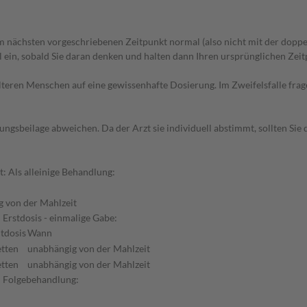
 nächsten vorgeschriebenen Zeitpunkt normal (also nicht mit der doppe
in, sobald Sie daran denken und halten dann Ihren ursprünglichen Zeitp
d älteren Menschen auf eine gewissenhafte Dosierung. Im Zweifelsfalle f
gsbeilage abweichen. Da der Arzt sie individuell abstimmt, sollten Si
t: Als alleinige Behandlung:
 von der Mahlzeit
Erstdosis - einmalige Gabe:
tdosis
Wann
etten
unabhängig von der Mahlzeit
etten
unabhängig von der Mahlzeit
: Folgebehandlung: