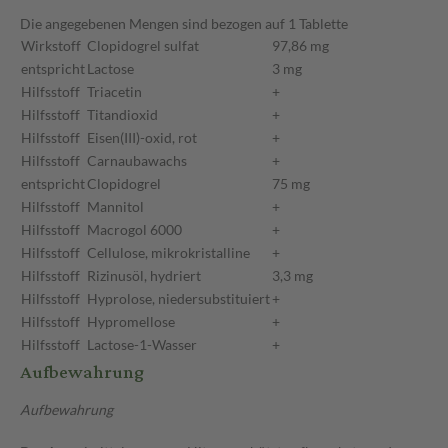
Die angegebenen Mengen sind bezogen auf 1 Tablette
Wirkstoff
Clopidogrel sulfat
97,86 mg
entspricht
Lactose
3 mg
Hilfsstoff
Triacetin
+
Hilfsstoff
Titandioxid
+
Hilfsstoff
Eisen(III)-oxid, rot
+
Hilfsstoff
Carnaubawachs
+
entspricht
Clopidogrel
75 mg
Hilfsstoff
Mannitol
+
Hilfsstoff
Macrogol 6000
+
Hilfsstoff
Cellulose, mikrokristalline
+
Hilfsstoff
Rizinusöl, hydriert
3,3 mg
Hilfsstoff
Hyprolose, niedersubstituiert
+
Hilfsstoff
Hypromellose
+
Hilfsstoff
Lactose-1-Wasser
+
Aufbewahrung
Aufbewahrung