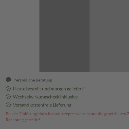
Abbildung kann abweichen
Persönliche Beratung
Heute bestellt und morgen geliefert³
Wechselwirkungscheck inklusive
Versandkostenfreie Lieferung
Bei der Einlösung eines Kassenrezeptes werden nur die gesetzlichen 
Rechnung gestellt.⁴