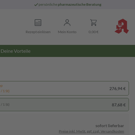
persönliche
pharmazeutische Beratung
Rezept einlösen
Mein Konto
0,00 €
Deine Vorteile
pp
276,94 €
/ 1 St)
87,68 €
/ 1 St)
sofort lieferbar
Preise inkl. MwSt. ggf. zzgl. Versandkosten