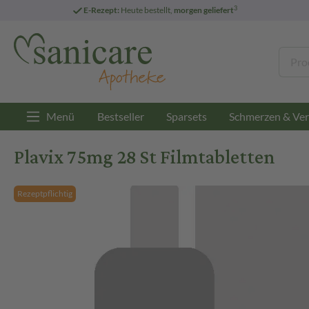
3
E-Rezept:
Heute bestellt,
morgen geliefert
Menü
Bestseller
Sparsets
Schmerzen & Ver
Plavix 75mg 28 St Filmtabletten
Rezeptpflichtig