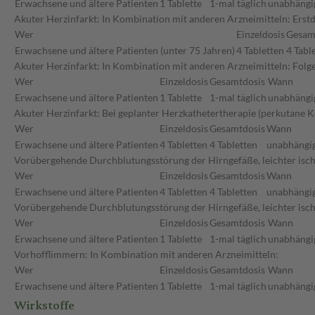
Erwachsene und ältere Patienten
1 Tablette
1-mal täglich
unabhängig
Akuter Herzinfarkt: In Kombination mit anderen Arzneimitteln: Erstd
Wer
Einzeldosis
Gesam
Erwachsene und ältere Patienten (unter 75 Jahren)
4 Tabletten
4 Tabl
Akuter Herzinfarkt: In Kombination mit anderen Arzneimitteln: Fol
Wer
Einzeldosis
Gesamtdosis
Wann
Erwachsene und ältere Patienten
1 Tablette
1-mal täglich
unabhängig
Akuter Herzinfarkt: Bei geplanter Herzkathetertherapie (perkutane 
Wer
Einzeldosis
Gesamtdosis
Wann
Erwachsene und ältere Patienten
4 Tabletten
4 Tabletten
unabhängig
Vorübergehende Durchblutungsstörung der Hirngefäße, leichter ischä
Wer
Einzeldosis
Gesamtdosis
Wann
Erwachsene und ältere Patienten
4 Tabletten
4 Tabletten
unabhängig
Vorübergehende Durchblutungsstörung der Hirngefäße, leichter isch
Wer
Einzeldosis
Gesamtdosis
Wann
Erwachsene und ältere Patienten
1 Tablette
1-mal täglich
unabhängig
Vorhofflimmern: In Kombination mit anderen Arzneimitteln:
Wer
Einzeldosis
Gesamtdosis
Wann
Erwachsene und ältere Patienten
1 Tablette
1-mal täglich
unabhängig
Wirkstoffe