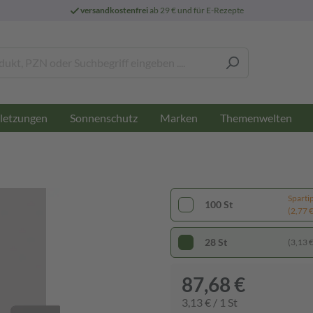
versandkostenfrei
ab 29 € und für E-Rezepte
letzungen
Sonnenschutz
Marken
Themenwelten
Sparti
100 St
(2,77 € 
28 St
(3,13 € 
87,68 €
3,13 € / 1 St