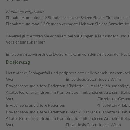
Einnahme vergessen?
Einnahme um mind. 12 Stunden verpasst: Setzen Sie die Einnahme zum
Einnahme um max. 12 Stunden verpasst: Nehmen Sie das Arzneimittel e
Generell gilt: Achten Sie vor allem bei Säuglingen, Kleinkindern un
Vorsichtsmaßnahmen.
Eine vom Arzt verordnete Dosierung kann von den Angaben der Packun
Dosierung
Herzinfarkt, Schlaganfall und periphere arterielle Verschlusskrankhei
Wer
Einzeldosis
Gesamtdosis
Wann
Erwachsene und ältere Patienten
1 Tablette
1-mal täglich
unabhängig
Akutes Koronarsyndrom: In Kombination mit anderen Arzneimitteln: 
Wer
Einzeldosis
Gesam
Erwachsene und ältere Patienten
4 Tabletten
4 Tabl
Erwachsene und ältere Patienten (unter 75 Jahren)
8 Tabletten
8 Tabl
Akutes Koronarsyndrom: In Kombination mit anderen Arzneimitteln
Wer
Einzeldosis
Gesamtdosis
Wann