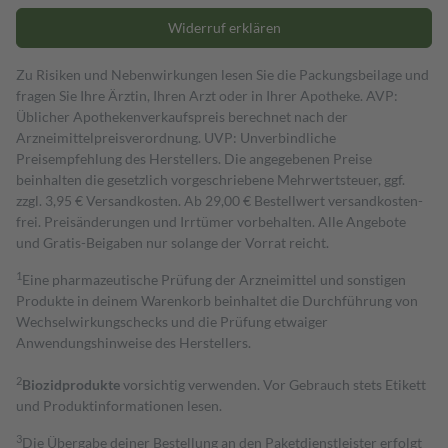
Widerruf erklären
Zu Risiken und Nebenwirkungen lesen Sie die Packungsbeilage und
fragen Sie Ihre Ärztin, Ihren Arzt oder in Ihrer Apotheke. AVP:
Üblicher Apothekenverkaufspreis berechnet nach der
Arzneimittelpreisverordnung. UVP: Unverbindliche
Preisempfehlung des Herstellers. Die angegebenen Preise
beinhalten die gesetzlich vorgeschriebene Mehrwertsteuer, ggf.
zzgl. 3,95 € Versandkosten. Ab 29,00 € Bestell­wert versand­kosten­
frei. Preisänderungen und Irrtümer vorbehalten. Alle Angebote
und Gratis-Beigaben nur solange der Vorrat reicht.
1
Eine pharmazeutische Prüfung der Arzneimittel und sonstigen
Produkte in deinem Warenkorb beinhaltet die Durchführung von
Wechselwirkungschecks und die Prüfung etwaiger
Anwendungshinweise des Herstellers.
2
Biozidprodukte
vorsichtig verwenden. Vor Gebrauch stets Etikett
und Produktinformationen lesen.
3
Die Übergabe deiner Bestellung an den Paketdienstleister erfolgt