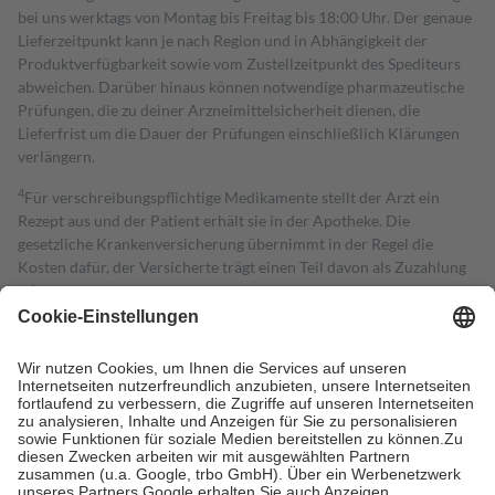
bei uns werktags von Montag bis Freitag bis 18:00 Uhr. Der genaue
Lieferzeitpunkt kann je nach Region und in Abhängigkeit der
Produktverfügbarkeit sowie vom Zustellzeitpunkt des Spediteurs
abweichen. Darüber hinaus können notwendige pharmazeutische
Prüfungen, die zu deiner Arzneimittelsicherheit dienen, die
Lieferfrist um die Dauer der Prüfungen einschließlich Klärungen
verlängern.
4
Für verschreibungspflichtige Medikamente stellt der Arzt ein
Rezept aus und der Patient erhält sie in der Apotheke. Die
gesetzliche Krankenversicherung übernimmt in der Regel die
Kosten dafür, der Versicherte trägt einen Teil davon als Zuzahlung
mit.
Grundsätzlich leisten Mitglieder Zuzahlungen in Höhe von zehn
Prozent des Abgabepreises,
mindestens
jedoch
fünf Euro
und
höchstens zehn Euro.
Es sind jedoch nie mehr als die tatsächlichen
Kosten der Leistung zu entrichten.
Diese Regeln gelten grundsätzlich auch für Online-Apotheken.
Bei Heilmitteln und häuslicher Krankenpflege beträgt die
Zuzahlung zehn Prozent der Kosten sowie zehn Euro je
Verordnung.