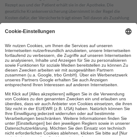
Rezept aus und der Patient erhält sie in der Apotheke. Die
gesetzliche Krankenversicherung übernimmt in der Regel die
Kosten dafür, der Versicherte trägt einen Teil davon als Zuzahlung
mit.
Grundsätzlich leisten Mitglieder Zuzahlungen in Höhe von zehn
Prozent des Abgabepreises,
mindestens
jedoch
fünf Euro
und
höchstens zehn Euro.
Es sind jedoch nie mehr als die tatsächlichen
Kosten der Leistung zu entrichten.
Diese Regeln gelten grundsätzlich auch für Online-Apotheken.
Bei Heilmitteln und häuslicher Krankenpflege beträgt die
Zuzahlung zehn Prozent der Kosten sowie zehn Euro je
Verordnung.
Um das Engagement der Versicherten für ihre eigene Gesundheit zu
stärken und die besondere Stellung der Familie zu unterstützen,
fallen
keine Zuzahlungen
an bei:
• Kindern und Jugendlichen bis zum vollendeten 18. Lebensjahr
mit Ausnahme der Fahrkosten
• Untersuchungen zur Vorsorge und Früherkennung, die von der
GKV getragen werden
• empfohlenen Schutzimpfungen
• Harn- und Blutteststreifen