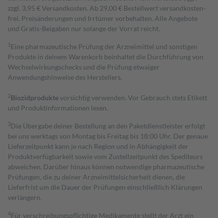
zzgl. 3,95 € Versandkosten. Ab 29,00 € Bestell­wert versand­kosten­
frei. Preisänderungen und Irrtümer vorbehalten. Alle Angebote
und Gratis-Beigaben nur solange der Vorrat reicht.
1
Eine pharmazeutische Prüfung der Arzneimittel und sonstigen
Produkte in deinem Warenkorb beinhaltet die Durchführung von
Wechselwirkungschecks und die Prüfung etwaiger
Anwendungshinweise des Herstellers.
2
Biozidprodukte
vorsichtig verwenden. Vor Gebrauch stets Etikett
und Produktinformationen lesen.
3
Die Übergabe deiner Bestellung an den Paketdienstleister erfolgt
bei uns werktags von Montag bis Freitag bis 18:00 Uhr. Der genaue
Lieferzeitpunkt kann je nach Region und in Abhängigkeit der
Produktverfügbarkeit sowie vom Zustellzeitpunkt des Spediteurs
abweichen. Darüber hinaus können notwendige pharmazeutische
Prüfungen, die zu deiner Arzneimittelsicherheit dienen, die
Lieferfrist um die Dauer der Prüfungen einschließlich Klärungen
verlängern.
4
Für verschreibungspflichtige Medikamente stellt der Arzt ein