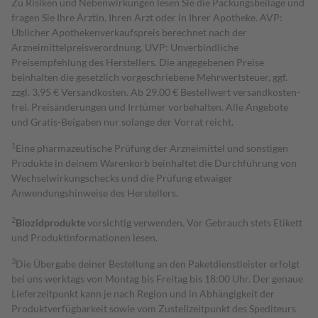
Zu Risiken und Nebenwirkungen lesen Sie die Packungsbeilage und
fragen Sie Ihre Ärztin, Ihren Arzt oder in Ihrer Apotheke. AVP:
Üblicher Apothekenverkaufspreis berechnet nach der
Arzneimittelpreisverordnung. UVP: Unverbindliche
Preisempfehlung des Herstellers. Die angegebenen Preise
beinhalten die gesetzlich vorgeschriebene Mehrwertsteuer, ggf.
zzgl. 3,95 € Versandkosten. Ab 29,00 € Bestell­wert versand­kosten­
frei. Preisänderungen und Irrtümer vorbehalten. Alle Angebote
und Gratis-Beigaben nur solange der Vorrat reicht.
1
Eine pharmazeutische Prüfung der Arzneimittel und sonstigen
Produkte in deinem Warenkorb beinhaltet die Durchführung von
Wechselwirkungschecks und die Prüfung etwaiger
Anwendungshinweise des Herstellers.
2
Biozidprodukte
vorsichtig verwenden. Vor Gebrauch stets Etikett
und Produktinformationen lesen.
3
Die Übergabe deiner Bestellung an den Paketdienstleister erfolgt
bei uns werktags von Montag bis Freitag bis 18:00 Uhr. Der genaue
Lieferzeitpunkt kann je nach Region und in Abhängigkeit der
Produktverfügbarkeit sowie vom Zustellzeitpunkt des Spediteurs