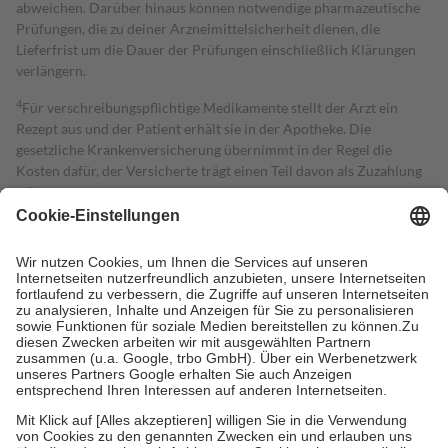
abweichen. Darüber hinaus können notwendige pharmazeutische
Prüfungen, die zu deiner Arzneimittelsicherheit dienen, die
Lieferfrist um die Dauer der Prüfungen einschließlich Klärungen
verlängern.
4
Für verschreibungspflichtige Medikamente stellt der Arzt ein
Rezept aus und der Patient erhält sie in der Apotheke. Die
gesetzliche Krankenversicherung übernimmt in der Regel die
Kosten dafür, der Versicherte trägt einen Teil davon als Zuzahlung
mit.
Grundsätzlich leisten Mitglieder Zuzahlungen in Höhe von zehn
Prozent des Abgabepreises,
mindestens
jedoch
fünf Euro
und
höchstens zehn Euro.
Es sind jedoch nie mehr als die tatsächlichen
Kosten der Leistung zu entrichten.
Diese Regeln gelten grundsätzlich auch für Online-Apotheken.
Bei Heilmitteln und häuslicher Krankenpflege beträgt die
Zuzahlung zehn Prozent der Kosten sowie zehn Euro je
Verordnung.
Um das Engagement der Versicherten für ihre eigene Gesundheit zu
stärken und die besondere Stellung der Familie zu unterstützen,
fallen
keine Zuzahlungen
an bei:
• Kindern und Jugendlichen bis zum vollendeten 18. Lebensjahr