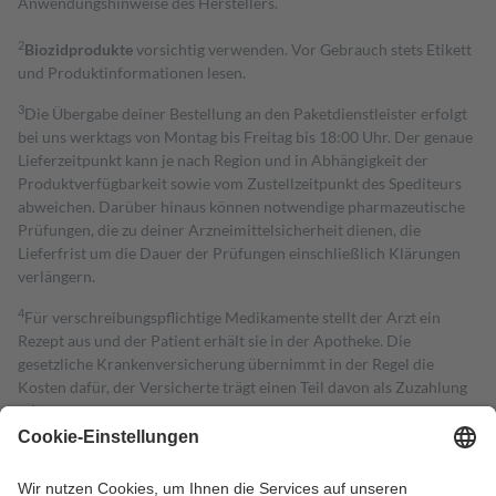
Anwendungshinweise des Herstellers.
2
Biozidprodukte
vorsichtig verwenden. Vor Gebrauch stets Etikett
und Produktinformationen lesen.
3
Die Übergabe deiner Bestellung an den Paketdienstleister erfolgt
bei uns werktags von Montag bis Freitag bis 18:00 Uhr. Der genaue
Lieferzeitpunkt kann je nach Region und in Abhängigkeit der
Produktverfügbarkeit sowie vom Zustellzeitpunkt des Spediteurs
abweichen. Darüber hinaus können notwendige pharmazeutische
Prüfungen, die zu deiner Arzneimittelsicherheit dienen, die
Lieferfrist um die Dauer der Prüfungen einschließlich Klärungen
verlängern.
4
Für verschreibungspflichtige Medikamente stellt der Arzt ein
Rezept aus und der Patient erhält sie in der Apotheke. Die
gesetzliche Krankenversicherung übernimmt in der Regel die
Kosten dafür, der Versicherte trägt einen Teil davon als Zuzahlung
mit.
Grundsätzlich leisten Mitglieder Zuzahlungen in Höhe von zehn
Prozent des Abgabepreises,
mindestens
jedoch
fünf Euro
und
höchstens zehn Euro.
Es sind jedoch nie mehr als die tatsächlichen