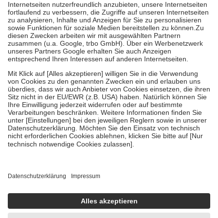
Kosten der Leistung zu entrichten.
Diese Regeln gelten grundsätzlich auch für Online-Apotheken.
Bei Heilmitteln und häuslicher Krankenpflege beträgt die
Zuzahlung zehn Prozent der Kosten sowie zehn Euro je
Verordnung.
Um das Engagement der Versicherten für ihre eigene Gesundheit zu
stärken und die besondere Stellung der Familie zu unterstützen,
fallen
keine Zuzahlungen
an bei:
• Kindern und Jugendlichen bis zum vollendeten 18. Lebensjahr
mit Ausnahme der Fahrkosten
• Untersuchungen zur Vorsorge und Früherkennung, die von der
GKV getragen werden
• empfohlenen Schutzimpfungen
• Harn- und Blutteststreifen
Wir nutzen Trusted Shops als unabhängigen Dienstleister für die
Einholung von Bewertungen. Trusted Shops hat Maßnahmen
getroffen, um sicherzustellen, dass es sich um echte Bewertungen
handelt. Mehr Informationen findest du hier:
https://help.etrusted.com/hc/de/articles/4419944605341
Einige Bilder und Inhalte wurden unter Zuhilfenahme künstlicher