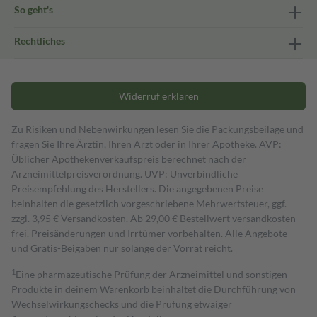
So geht's
Rechtliches
Widerruf erklären
Zu Risiken und Nebenwirkungen lesen Sie die Packungsbeilage und
fragen Sie Ihre Ärztin, Ihren Arzt oder in Ihrer Apotheke. AVP:
Üblicher Apothekenverkaufspreis berechnet nach der
Arzneimittelpreisverordnung. UVP: Unverbindliche
Preisempfehlung des Herstellers. Die angegebenen Preise
beinhalten die gesetzlich vorgeschriebene Mehrwertsteuer, ggf.
zzgl. 3,95 € Versandkosten. Ab 29,00 € Bestell­wert versand­kosten­
frei. Preisänderungen und Irrtümer vorbehalten. Alle Angebote
und Gratis-Beigaben nur solange der Vorrat reicht.
1
Eine pharmazeutische Prüfung der Arzneimittel und sonstigen
Produkte in deinem Warenkorb beinhaltet die Durchführung von
Wechselwirkungschecks und die Prüfung etwaiger