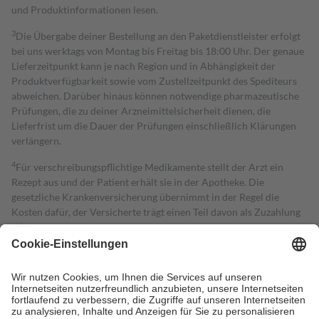
und Produktinformationen lesen.
3
Die Übergabe deiner Bestellung an den Paketdienstleister erfolgt
bei uns werktags von Montag bis Freitag bis 18:00 Uhr. Der genaue
Lieferzeitpunkt kann je nach Region und in Abhängigkeit der
Produktverfügbarkeit sowie vom Zustellzeitpunkt des Spediteurs
abweichen. Darüber hinaus können notwendige pharmazeutische
Prüfungen, die zu deiner Arzneimittelsicherheit dienen, die
Lieferfrist um die Dauer der Prüfungen einschließlich Klärungen
verlängern.
4
Für verschreibungspflichtige Medikamente stellt der Arzt ein
Rezept aus und der Patient erhält sie in der Apotheke. Die
gesetzliche Krankenversicherung übernimmt in der Regel die
Kosten dafür, der Versicherte trägt einen Teil davon als Zuzahlung
mit.
Grundsätzlich leisten Mitglieder Zuzahlungen in Höhe von zehn
Prozent des Abgabepreises,
mindestens
jedoch
fünf Euro
und
höchstens zehn Euro.
Es sind jedoch nie mehr als die tatsächlichen
Kosten der Leistung zu entrichten.
Diese Regeln gelten grundsätzlich auch für Online-Apotheken.
Bei Heilmitteln und häuslicher Krankenpflege beträgt die