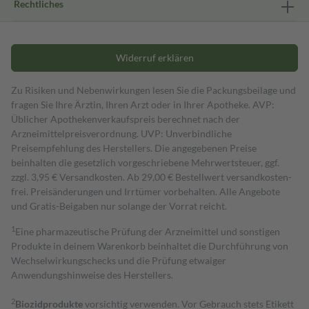
Rechtliches
Widerruf erklären
Zu Risiken und Nebenwirkungen lesen Sie die Packungsbeilage und
fragen Sie Ihre Ärztin, Ihren Arzt oder in Ihrer Apotheke. AVP:
Üblicher Apothekenverkaufspreis berechnet nach der
Arzneimittelpreisverordnung. UVP: Unverbindliche
Preisempfehlung des Herstellers. Die angegebenen Preise
beinhalten die gesetzlich vorgeschriebene Mehrwertsteuer, ggf.
zzgl. 3,95 € Versandkosten. Ab 29,00 € Bestell­wert versand­kosten­
frei. Preisänderungen und Irrtümer vorbehalten. Alle Angebote
und Gratis-Beigaben nur solange der Vorrat reicht.
1
Eine pharmazeutische Prüfung der Arzneimittel und sonstigen
Produkte in deinem Warenkorb beinhaltet die Durchführung von
Wechselwirkungschecks und die Prüfung etwaiger
Anwendungshinweise des Herstellers.
2
Biozidprodukte
vorsichtig verwenden. Vor Gebrauch stets Etikett