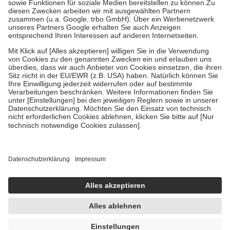
Zuzahlung zehn Prozent der Kosten sowie zehn Euro je
Verordnung.
Um das Engagement der Versicherten für ihre eigene Gesundheit zu
stärken und die besondere Stellung der Familie zu unterstützen,
fallen
keine Zuzahlungen
an bei:
• Kindern und Jugendlichen bis zum vollendeten 18. Lebensjahr
mit Ausnahme der Fahrkosten
• Untersuchungen zur Vorsorge und Früherkennung, die von der
GKV getragen werden
• empfohlenen Schutzimpfungen
• Harn- und Blutteststreifen
Wir nutzen Trusted Shops als unabhängigen Dienstleister für die
Einholung von Bewertungen. Trusted Shops hat Maßnahmen
getroffen, um sicherzustellen, dass es sich um echte Bewertungen
handelt. Mehr Informationen findest du hier:
https://help.etrusted.com/hc/de/articles/4419944605341
Einige Bilder und Inhalte wurden unter Zuhilfenahme künstlicher
Intelligenz erstellt.