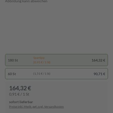
Abbildung kann abweichen
Spartipp
180 St
164,32 €
(0,91 € / 1 St)
60 St
90,71 €
(1,51 € / 1 St)
164,32 €
0,91 € / 1 St
sofort lieferbar
Preise inkl. MwSt. ggf. zzgl. Versandkosten