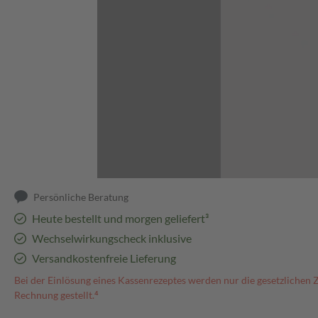
Abbildung kann abweichen
Persönliche Beratung
Heute bestellt und morgen geliefert³
Wechselwirkungscheck inklusive
Versandkostenfreie Lieferung
Bei der Einlösung eines Kassenrezeptes werden nur die gesetzlichen 
Rechnung gestellt.⁴