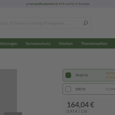
versandkostenfrei
ab 29 € und für E-Rezepte
letzungen
Sonnenschutz
Marken
Themenwelten
Sparti
3X60 St
(0,91 € 
100 St
(1,19 € 
164,04 €
0,91 € / 1 St