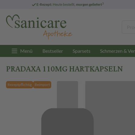
3
E-Rezept:
Heute bestellt,
morgen geliefert
Menü
Bestseller
Sparsets
Schmerzen & Ver
PRADAXA 110MG HARTKAPSELN
Rezeptpflichtig
Reimport