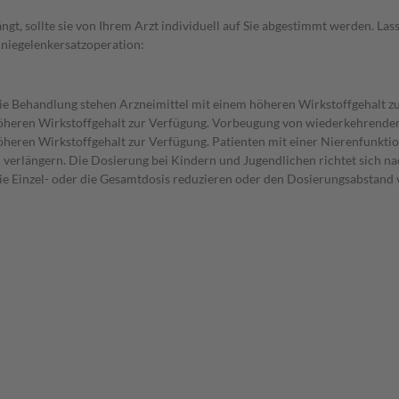
t, sollte sie von Ihrem Arzt individuell auf Sie abgestimmt werden. Las
niegelenkersatzoperation:
ie Behandlung stehen Arzneimittel mit einem höheren Wirkstoffgehalt 
höheren Wirkstoffgehalt zur Verfügung. Vorbeugung von wiederkehrende
heren Wirkstoffgehalt zur Verfügung. Patienten mit einer Nierenfunktio
 verlängern. Die Dosierung bei Kindern und Jugendlichen richtet sich 
die Einzel- oder die Gesamtdosis reduzieren oder den Dosierungsabstand 