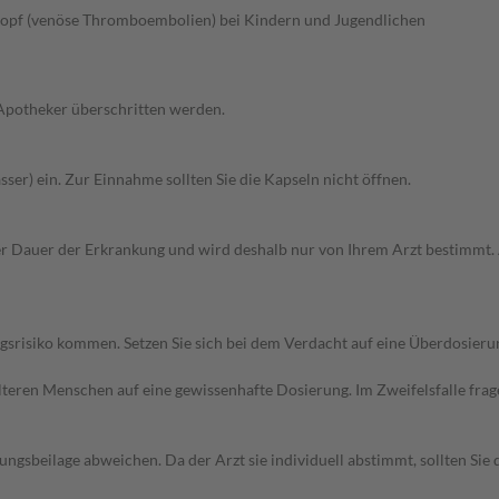
opf (venöse Thromboembolien) bei Kindern und Jugendlichen
 Apotheker überschritten werden.
sser) ein. Zur Einnahme sollten Sie die Kapseln nicht öffnen.
 Dauer der Erkrankung und wird deshalb nur von Ihrem Arzt bestimmt. 
srisiko kommen. Setzen Sie sich bei dem Verdacht auf eine Überdosier
d älteren Menschen auf eine gewissenhafte Dosierung. Im Zweifelsfalle f
gsbeilage abweichen. Da der Arzt sie individuell abstimmt, sollten Si