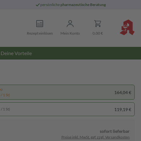
persönliche
pharmazeutische Beratung
Rezept einlösen
Mein Konto
0,00 €
Deine Vorteile
pp
164,04 €
/ 1 St)
119,19 €
/ 1 St)
sofort lieferbar
Preise inkl. MwSt. ggf. zzgl. Versandkosten