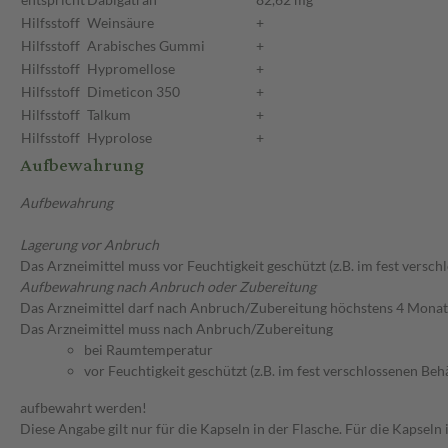
Hilfsstoff
Weinsäure
+
Hilfsstoff
Arabisches Gummi
+
Hilfsstoff
Hypromellose
+
Hilfsstoff
Dimeticon 350
+
Hilfsstoff
Talkum
+
Hilfsstoff
Hyprolose
+
Aufbewahrung
Aufbewahrung
Lagerung vor Anbruch
Das Arzneimittel muss vor Feuchtigkeit geschützt (z.B. im fest versc
Aufbewahrung nach Anbruch oder Zubereitung
Das Arzneimittel darf nach Anbruch/Zubereitung höchstens 4 Mona
Das Arzneimittel muss nach Anbruch/Zubereitung
bei Raumtemperatur
vor Feuchtigkeit geschützt (z.B. im fest verschlossenen Behä
aufbewahrt werden!
Diese Angabe gilt nur für die Kapseln in der Flasche. Für die Kapsel