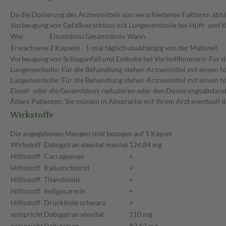
Da die Dosierung des Arzneimittels von verschiedenen Faktoren abhäng
Vorbeugung von Gefäßverschluss mit Lungenembolie bei Hüft- und K
Wer
Einzeldosis
Gesamtdosis
Wann
Erwachsene
2 Kapseln
1-mal täglich
unabhängig von der Mahlzeit
Vorbeugung von Schlaganfall und Embolie bei Vorhofflimmern: Für d
Lungenembolie: Für die Behandlung stehen Arzneimittel mit einem 
Lungenembolie: Für die Behandlung stehen Arzneimittel mit einem hö
Einzel- oder die Gesamtdosis reduzieren oder den Dosierungsabstand
Ältere Patienten: Sie müssen in Absprache mit Ihrem Arzt eventuell 
Wirkstoffe
Die angegebenen Mengen sind bezogen auf 1 Kapsel
Wirkstoff
Dabigatran etexilat mesilat
126,84 mg
Hilfsstoff
Carrageenan
+
Hilfsstoff
Kaliumchlorid
+
Hilfsstoff
Titandioxid
+
Hilfsstoff
Indigocarmin
+
Hilfsstoff
Drucktinte schwarz
+
entspricht
Dabigatran etexilat
110 mg
entspricht
Dabigatran
82,62 mg