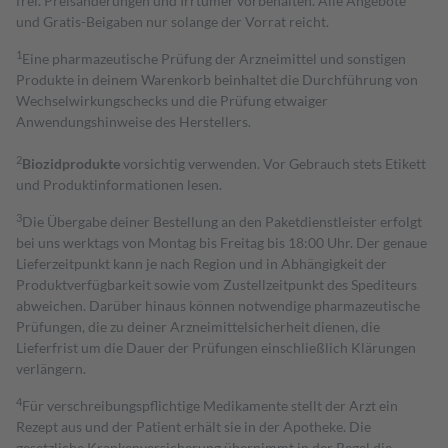
frei. Preisänderungen und Irrtümer vorbehalten. Alle Angebote
und Gratis-Beigaben nur solange der Vorrat reicht.
1
Eine pharmazeutische Prüfung der Arzneimittel und sonstigen
Produkte in deinem Warenkorb beinhaltet die Durchführung von
Wechselwirkungschecks und die Prüfung etwaiger
Anwendungshinweise des Herstellers.
2
Biozidprodukte
vorsichtig verwenden. Vor Gebrauch stets Etikett
und Produktinformationen lesen.
3
Die Übergabe deiner Bestellung an den Paketdienstleister erfolgt
bei uns werktags von Montag bis Freitag bis 18:00 Uhr. Der genaue
Lieferzeitpunkt kann je nach Region und in Abhängigkeit der
Produktverfügbarkeit sowie vom Zustellzeitpunkt des Spediteurs
abweichen. Darüber hinaus können notwendige pharmazeutische
Prüfungen, die zu deiner Arzneimittelsicherheit dienen, die
Lieferfrist um die Dauer der Prüfungen einschließlich Klärungen
verlängern.
4
Für verschreibungspflichtige Medikamente stellt der Arzt ein
Rezept aus und der Patient erhält sie in der Apotheke. Die
gesetzliche Krankenversicherung übernimmt in der Regel die