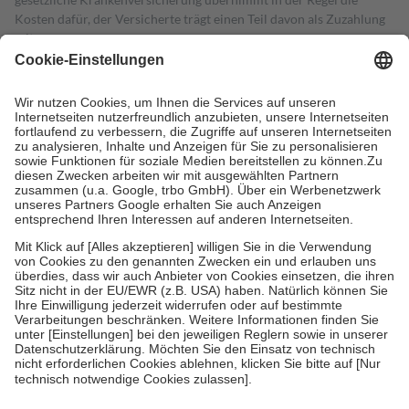
Kosten dafür, der Versicherte trägt einen Teil davon als Zuzahlung
mit.
Grundsätzlich leisten Mitglieder Zuzahlungen in Höhe von zehn
Prozent des Abgabepreises,
mindestens
jedoch
fünf Euro
und
höchstens zehn Euro.
Es sind jedoch nie mehr als die tatsächlichen
Kosten der Leistung zu entrichten.
Diese Regeln gelten grundsätzlich auch für Online-Apotheken.
Bei Heilmitteln und häuslicher Krankenpflege beträgt die
Zuzahlung zehn Prozent der Kosten sowie zehn Euro je
Verordnung.
Um das Engagement der Versicherten für ihre eigene Gesundheit zu
stärken und die besondere Stellung der Familie zu unterstützen,
fallen
keine Zuzahlungen
an bei:
• Kindern und Jugendlichen bis zum vollendeten 18. Lebensjahr
mit Ausnahme der Fahrkosten
• Untersuchungen zur Vorsorge und Früherkennung, die von der
GKV getragen werden
• empfohlenen Schutzimpfungen
• Harn- und Blutteststreifen
Wir nutzen Trusted Shops als unabhängigen Dienstleister für die