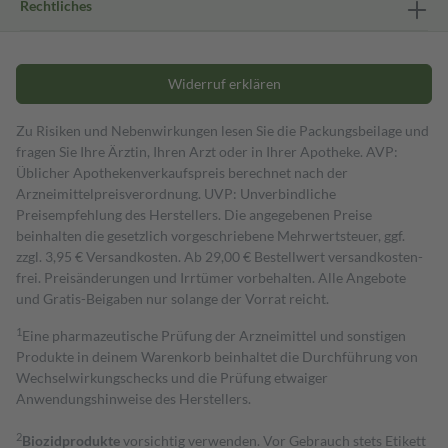
Rechtliches
Widerruf erklären
Zu Risiken und Nebenwirkungen lesen Sie die Packungsbeilage und
fragen Sie Ihre Ärztin, Ihren Arzt oder in Ihrer Apotheke. AVP:
Üblicher Apothekenverkaufspreis berechnet nach der
Arzneimittelpreisverordnung. UVP: Unverbindliche
Preisempfehlung des Herstellers. Die angegebenen Preise
beinhalten die gesetzlich vorgeschriebene Mehrwertsteuer, ggf.
zzgl. 3,95 € Versandkosten. Ab 29,00 € Bestell­wert versand­kosten­
frei. Preisänderungen und Irrtümer vorbehalten. Alle Angebote
und Gratis-Beigaben nur solange der Vorrat reicht.
1
Eine pharmazeutische Prüfung der Arzneimittel und sonstigen
Produkte in deinem Warenkorb beinhaltet die Durchführung von
Wechselwirkungschecks und die Prüfung etwaiger
Anwendungshinweise des Herstellers.
2
Biozidprodukte
vorsichtig verwenden. Vor Gebrauch stets Etikett