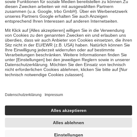
Zuzahlung zehn Prozent der Kosten sowie zehn Euro je
Verordnung.
Um das Engagement der Versicherten für ihre eigene Gesundheit zu
stärken und die besondere Stellung der Familie zu unterstützen,
fallen
keine Zuzahlungen
an bei:
• Kindern und Jugendlichen bis zum vollendeten 18. Lebensjahr
mit Ausnahme der Fahrkosten
• Untersuchungen zur Vorsorge und Früherkennung, die von der
GKV getragen werden
• empfohlenen Schutzimpfungen
• Harn- und Blutteststreifen
Wir nutzen Trusted Shops als unabhängigen Dienstleister für die
Einholung von Bewertungen. Trusted Shops hat Maßnahmen
getroffen, um sicherzustellen, dass es sich um echte Bewertungen
handelt. Mehr Informationen findest du hier:
https://help.etrusted.com/hc/de/articles/4419944605341
Einige Bilder und Inhalte wurden unter Zuhilfenahme künstlicher
Intelligenz erstellt.