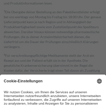
und Produktinformationen lesen.
3
Die Übergabe deiner Bestellung an den Paketdienstleister erfolgt
bei uns werktags von Montag bis Freitag bis 18:00 Uhr. Der genaue
Lieferzeitpunkt kann je nach Region und in Abhängigkeit der
Produktverfügbarkeit sowie vom Zustellzeitpunkt des Spediteurs
abweichen. Darüber hinaus können notwendige pharmazeutische
Prüfungen, die zu deiner Arzneimittelsicherheit dienen, die
Lieferfrist um die Dauer der Prüfungen einschließlich Klärungen
verlängern.
4
Für verschreibungspflichtige Medikamente stellt der Arzt ein
Rezept aus und der Patient erhält sie in der Apotheke. Die
gesetzliche Krankenversicherung übernimmt in der Regel die
Kosten dafür, der Versicherte trägt einen Teil davon als Zuzahlung
mit.
Grundsätzlich leisten Mitglieder Zuzahlungen in Höhe von zehn
Prozent des Abgabepreises,
mindestens
jedoch
fünf Euro
und
höchstens zehn Euro.
Es sind jedoch nie mehr als die tatsächlichen
Kosten der Leistung zu entrichten.
Diese Regeln gelten grundsätzlich auch für Online-Apotheken.
Bei Heilmitteln und häuslicher Krankenpflege beträgt die