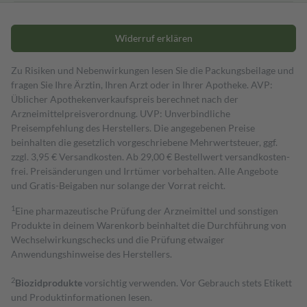
Widerruf erklären
Zu Risiken und Nebenwirkungen lesen Sie die Packungsbeilage und
fragen Sie Ihre Ärztin, Ihren Arzt oder in Ihrer Apotheke. AVP:
Üblicher Apothekenverkaufspreis berechnet nach der
Arzneimittelpreisverordnung. UVP: Unverbindliche
Preisempfehlung des Herstellers. Die angegebenen Preise
beinhalten die gesetzlich vorgeschriebene Mehrwertsteuer, ggf.
zzgl. 3,95 € Versandkosten. Ab 29,00 € Bestell­wert versand­kosten­
frei. Preisänderungen und Irrtümer vorbehalten. Alle Angebote
und Gratis-Beigaben nur solange der Vorrat reicht.
1
Eine pharmazeutische Prüfung der Arzneimittel und sonstigen
Produkte in deinem Warenkorb beinhaltet die Durchführung von
Wechselwirkungschecks und die Prüfung etwaiger
Anwendungshinweise des Herstellers.
2
Biozidprodukte
vorsichtig verwenden. Vor Gebrauch stets Etikett
und Produktinformationen lesen.