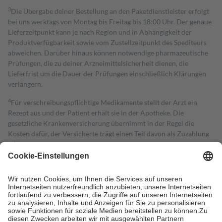
3
Die Übergabe deiner Bestellung an den Paketdienstleister erfolgt
bei uns werktags von Montag bis Freitag bis 18:00 Uhr. Der genaue
Lieferzeitpunkt kann je nach Region und in Abhängigkeit der
Produktverfügbarkeit sowie vom Zustellzeitpunkt des Spediteurs
abweichen. Darüber hinaus können notwendige pharmazeutische
Prüfungen, die zu deiner Arzneimittelsicherheit dienen, die
Lieferfrist um die Dauer der Prüfungen einschließlich Klärungen
verlängern.
4
Für verschreibungspflichtige Medikamente stellt der Arzt ein
Rezept aus und der Patient erhält sie in der Apotheke. Die
gesetzliche Krankenversicherung übernimmt in der Regel die
Kosten dafür, der Versicherte trägt einen Teil davon als Zuzahlung
mit.
Grundsätzlich leisten Mitglieder Zuzahlungen in Höhe von zehn
Prozent des Abgabepreises,
mindestens
jedoch
fünf Euro
und
höchstens zehn Euro.
Es sind jedoch nie mehr als die tatsächlichen
Kosten der Leistung zu entrichten.
Diese Regeln gelten grundsätzlich auch für Online-Apotheken.
Bei Heilmitteln und häuslicher Krankenpflege beträgt die
Zuzahlung zehn Prozent der Kosten sowie zehn Euro je