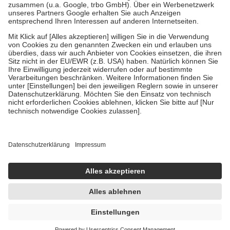
Verordnung.
Um das Engagement der Versicherten für ihre eigene Gesundheit zu
stärken und die besondere Stellung der Familie zu unterstützen,
fallen
keine Zuzahlungen
an bei:
• Kindern und Jugendlichen bis zum vollendeten 18. Lebensjahr
mit Ausnahme der Fahrkosten
• Untersuchungen zur Vorsorge und Früherkennung, die von der
GKV getragen werden
• empfohlenen Schutzimpfungen
• Harn- und Blutteststreifen
Wir nutzen Trusted Shops als unabhängigen Dienstleister für die
Einholung von Bewertungen. Trusted Shops hat Maßnahmen
getroffen, um sicherzustellen, dass es sich um echte Bewertungen
handelt. Mehr Informationen findest du hier:
https://help.etrusted.com/hc/de/articles/4419944605341
Einige Bilder und Inhalte wurden unter Zuhilfenahme künstlicher
Intelligenz erstellt.