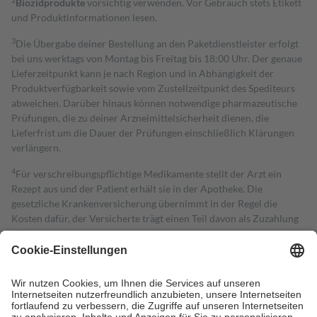
Biozidprodukte
vorsichtig verwenden. Vor Gebrauch stets Etikett
und Produktinformationen lesen.
3
Die Übergabe deiner Bestellung an den Paketdienstleister erfolgt
bei uns werktags von Montag bis Freitag bis 18:00 Uhr. Der genaue
Lieferzeitpunkt kann je nach Region und in Abhängigkeit der
Produktverfügbarkeit sowie vom Zustellzeitpunkt des Spediteurs
abweichen. Darüber hinaus können notwendige pharmazeutische
Prüfungen, die zu deiner Arzneimittelsicherheit dienen, die
Lieferfrist um die Dauer der Prüfungen einschließlich Klärungen
verlängern.
4
Für verschreibungspflichtige Medikamente stellt der Arzt ein
Rezept aus und der Patient erhält sie in der Apotheke. Die
gesetzliche Krankenversicherung übernimmt in der Regel die
Kosten dafür, der Versicherte trägt einen Teil davon als Zuzahlung
mit.
Grundsätzlich leisten Mitglieder Zuzahlungen in Höhe von zehn
Prozent des Abgabepreises,
mindestens
jedoch
fünf Euro
und
höchstens zehn Euro.
Es sind jedoch nie mehr als die tatsächlichen
Kosten der Leistung zu entrichten.
Diese Regeln gelten grundsätzlich auch für Online-Apotheken.