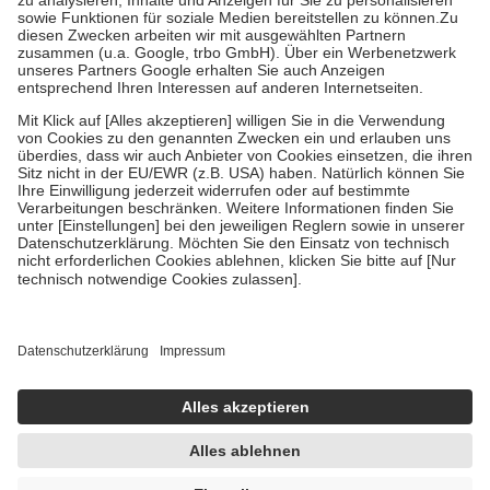
Bei Heilmitteln und häuslicher Krankenpflege beträgt die
Zuzahlung zehn Prozent der Kosten sowie zehn Euro je
Verordnung.
Um das Engagement der Versicherten für ihre eigene Gesundheit zu
stärken und die besondere Stellung der Familie zu unterstützen,
fallen
keine Zuzahlungen
an bei:
• Kindern und Jugendlichen bis zum vollendeten 18. Lebensjahr
mit Ausnahme der Fahrkosten
• Untersuchungen zur Vorsorge und Früherkennung, die von der
GKV getragen werden
• empfohlenen Schutzimpfungen
• Harn- und Blutteststreifen
Wir nutzen Trusted Shops als unabhängigen Dienstleister für die
Einholung von Bewertungen. Trusted Shops hat Maßnahmen
getroffen, um sicherzustellen, dass es sich um echte Bewertungen
handelt. Mehr Informationen findest du hier:
https://help.etrusted.com/hc/de/articles/4419944605341
Einige Bilder und Inhalte wurden unter Zuhilfenahme künstlicher
Intelligenz erstellt.