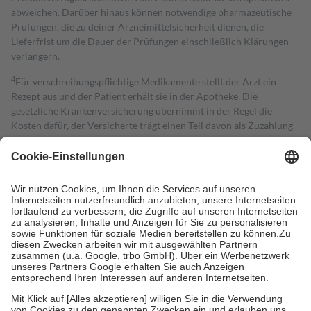
abweichen. Darüber hinaus können notwendige pharmazeutische
Prüfungen, die zu deiner Arzneimittelsicherheit dienen, die
Lieferfrist um die Dauer der Prüfungen einschließlich Klärungen
verlängern.
4
Für verschreibungspflichtige Medikamente stellt der Arzt ein
Rezept aus und der Patient erhält sie in der Apotheke. Die
gesetzliche Krankenversicherung übernimmt in der Regel die
Kosten dafür, der Versicherte trägt einen Teil davon als Zuzahlung
mit.
Grundsätzlich leisten Mitglieder Zuzahlungen in Höhe von zehn
Prozent des Abgabepreises,
mindestens
jedoch
fünf Euro
und
höchstens zehn Euro.
Es sind jedoch nie mehr als die tatsächlichen
Kosten der Leistung zu entrichten.
Diese Regeln gelten grundsätzlich auch für Online-Apotheken.
Bei Heilmitteln und häuslicher Krankenpflege beträgt die
Zuzahlung zehn Prozent der Kosten sowie zehn Euro je
Verordnung.
Um das Engagement der Versicherten für ihre eigene Gesundheit zu
stärken und die besondere Stellung der Familie zu unterstützen,
fallen
keine Zuzahlungen
an bei: