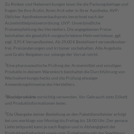
Zu Risiken und Nebenwirkungen lesen Sie die Packungsbeilage und
fragen Sie Ihre Ärztin, Ihren Arzt oder in Ihrer Apotheke. AVP:
Üblicher Apothekenverkaufspreis berechnet nach der
Arzneimittelpreisverordnung. UVP: Unverbindliche
Preisempfehlung des Herstellers. Die angegebenen Preise
beinhalten die gesetzlich vorgeschriebene Mehrwertsteuer, ggf.
zzgl. 3,95 € Versandkosten. Ab 29,00 € Bestell­wert versand­kosten­
frei. Preisänderungen und Irrtümer vorbehalten. Alle Angebote
und Gratis-Beigaben nur solange der Vorrat reicht.
1
Eine pharmazeutische Prüfung der Arzneimittel und sonstigen
Produkte in deinem Warenkorb beinhaltet die Durchführung von
Wechselwirkungschecks und die Prüfung etwaiger
Anwendungshinweise des Herstellers.
2
Biozidprodukte
vorsichtig verwenden. Vor Gebrauch stets Etikett
und Produktinformationen lesen.
3
Die Übergabe deiner Bestellung an den Paketdienstleister erfolgt
bei uns werktags von Montag bis Freitag bis 18:00 Uhr. Der genaue
Lieferzeitpunkt kann je nach Region und in Abhängigkeit der
Produktverfügbarkeit sowie vom Zustellzeitpunkt des Spediteurs