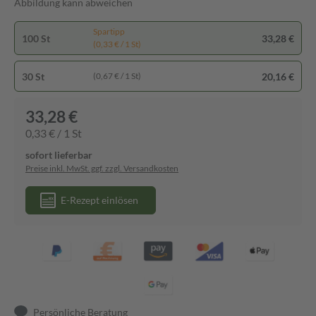
Abbildung kann abweichen
Spartipp
100 St
33,28 €
(0,33 € / 1 St)
30 St
20,16 €
(0,67 € / 1 St)
33,28 €
0,33 € / 1 St
sofort lieferbar
Preise inkl. MwSt. ggf. zzgl. Versandkosten
E-Rezept einlösen
Persönliche Beratung