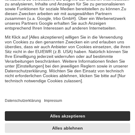
Bei Heilmitteln und häuslicher Krankenpflege beträgt die
Zuzahlung zehn Prozent der Kosten sowie zehn Euro je
Verordnung.
Um das Engagement der Versicherten für ihre eigene Gesundheit zu
stärken und die besondere Stellung der Familie zu unterstützen,
fallen
keine Zuzahlungen
an bei:
• Kindern und Jugendlichen bis zum vollendeten 18. Lebensjahr
mit Ausnahme der Fahrkosten
• Untersuchungen zur Vorsorge und Früherkennung, die von der
GKV getragen werden
• empfohlenen Schutzimpfungen
• Harn- und Blutteststreifen
Wir nutzen Trusted Shops als unabhängigen Dienstleister für die
Einholung von Bewertungen. Trusted Shops hat Maßnahmen
getroffen, um sicherzustellen, dass es sich um echte Bewertungen
handelt. Mehr Informationen findest du hier:
https://help.etrusted.com/hc/de/articles/4419944605341
Einige Bilder und Inhalte wurden unter Zuhilfenahme künstlicher
Intelligenz erstellt.