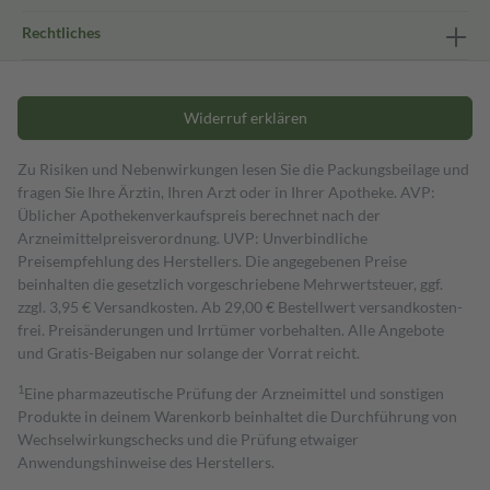
Rechtliches
Widerruf erklären
Zu Risiken und Nebenwirkungen lesen Sie die Packungsbeilage und
fragen Sie Ihre Ärztin, Ihren Arzt oder in Ihrer Apotheke. AVP:
Üblicher Apothekenverkaufspreis berechnet nach der
Arzneimittelpreisverordnung. UVP: Unverbindliche
Preisempfehlung des Herstellers. Die angegebenen Preise
beinhalten die gesetzlich vorgeschriebene Mehrwertsteuer, ggf.
zzgl. 3,95 € Versandkosten. Ab 29,00 € Bestell­wert versand­kosten­
frei. Preisänderungen und Irrtümer vorbehalten. Alle Angebote
und Gratis-Beigaben nur solange der Vorrat reicht.
1
Eine pharmazeutische Prüfung der Arzneimittel und sonstigen
Produkte in deinem Warenkorb beinhaltet die Durchführung von
Wechselwirkungschecks und die Prüfung etwaiger
Anwendungshinweise des Herstellers.