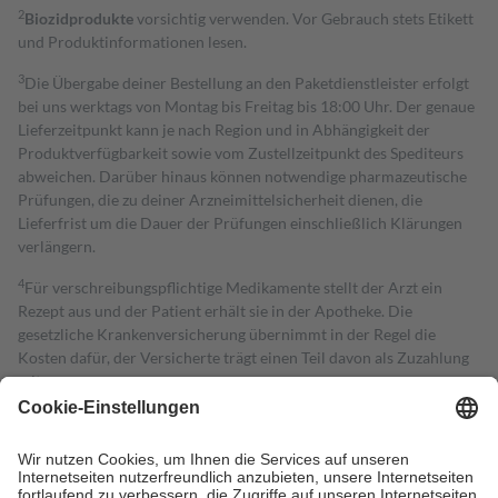
2
Biozidprodukte
vorsichtig verwenden. Vor Gebrauch stets Etikett
und Produktinformationen lesen.
3
Die Übergabe deiner Bestellung an den Paketdienstleister erfolgt
bei uns werktags von Montag bis Freitag bis 18:00 Uhr. Der genaue
Lieferzeitpunkt kann je nach Region und in Abhängigkeit der
Produktverfügbarkeit sowie vom Zustellzeitpunkt des Spediteurs
abweichen. Darüber hinaus können notwendige pharmazeutische
Prüfungen, die zu deiner Arzneimittelsicherheit dienen, die
Lieferfrist um die Dauer der Prüfungen einschließlich Klärungen
verlängern.
4
Für verschreibungspflichtige Medikamente stellt der Arzt ein
Rezept aus und der Patient erhält sie in der Apotheke. Die
gesetzliche Krankenversicherung übernimmt in der Regel die
Kosten dafür, der Versicherte trägt einen Teil davon als Zuzahlung
mit.
Grundsätzlich leisten Mitglieder Zuzahlungen in Höhe von zehn
Prozent des Abgabepreises,
mindestens
jedoch
fünf Euro
und
höchstens zehn Euro.
Es sind jedoch nie mehr als die tatsächlichen
Kosten der Leistung zu entrichten.
Diese Regeln gelten grundsätzlich auch für Online-Apotheken.