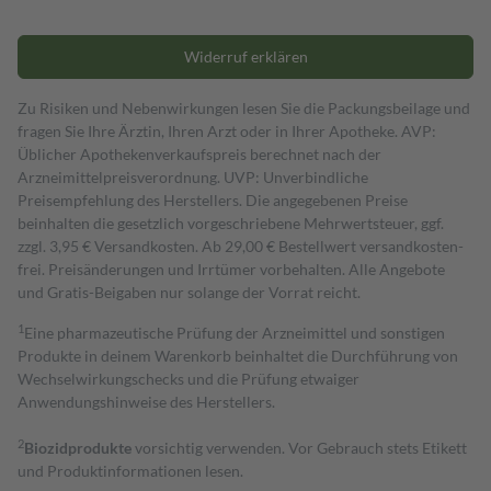
Widerruf erklären
Zu Risiken und Nebenwirkungen lesen Sie die Packungsbeilage und
fragen Sie Ihre Ärztin, Ihren Arzt oder in Ihrer Apotheke. AVP:
Üblicher Apothekenverkaufspreis berechnet nach der
Arzneimittelpreisverordnung. UVP: Unverbindliche
Preisempfehlung des Herstellers. Die angegebenen Preise
beinhalten die gesetzlich vorgeschriebene Mehrwertsteuer, ggf.
zzgl. 3,95 € Versandkosten. Ab 29,00 € Bestell­wert versand­kosten­
frei. Preisänderungen und Irrtümer vorbehalten. Alle Angebote
und Gratis-Beigaben nur solange der Vorrat reicht.
1
Eine pharmazeutische Prüfung der Arzneimittel und sonstigen
Produkte in deinem Warenkorb beinhaltet die Durchführung von
Wechselwirkungschecks und die Prüfung etwaiger
Anwendungshinweise des Herstellers.
2
Biozidprodukte
vorsichtig verwenden. Vor Gebrauch stets Etikett
und Produktinformationen lesen.