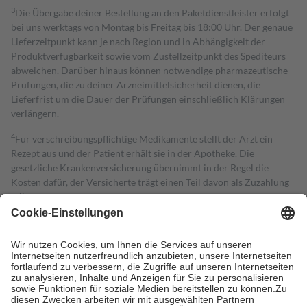
3
Die Übergabe deiner Bestellung an den Paketdienstleister erfolgt
bei uns werktags von Montag bis Freitag bis 18:00 Uhr. Der genaue
Lieferzeitpunkt kann je nach Region und in Abhängigkeit der
Produktverfügbarkeit sowie vom Zustellzeitpunkt des Spediteurs
abweichen. Darüber hinaus können notwendige pharmazeutische
Prüfungen, die zu deiner Arzneimittelsicherheit dienen, die
Lieferfrist um die Dauer der Prüfungen einschließlich Klärungen
verlängern.
4
Für verschreibungspflichtige Medikamente stellt der Arzt ein
Rezept aus und der Patient erhält sie in der Apotheke. Die
gesetzliche Krankenversicherung übernimmt in der Regel die
Kosten dafür, der Versicherte trägt einen Teil davon als Zuzahlung
mit.
Grundsätzlich leisten Mitglieder Zuzahlungen in Höhe von zehn
Prozent des Abgabepreises,
mindestens
jedoch
fünf Euro
und
höchstens zehn Euro.
Es sind jedoch nie mehr als die tatsächlichen
Kosten der Leistung zu entrichten.
Diese Regeln gelten grundsätzlich auch für Online-Apotheken.
Bei Heilmitteln und häuslicher Krankenpflege beträgt die
Zuzahlung zehn Prozent der Kosten sowie zehn Euro je