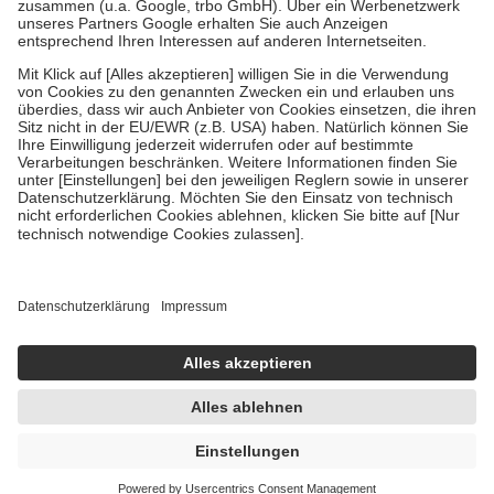
Verordnung.
Um das Engagement der Versicherten für ihre eigene Gesundheit zu
stärken und die besondere Stellung der Familie zu unterstützen,
fallen
keine Zuzahlungen
an bei:
• Kindern und Jugendlichen bis zum vollendeten 18. Lebensjahr
mit Ausnahme der Fahrkosten
• Untersuchungen zur Vorsorge und Früherkennung, die von der
GKV getragen werden
• empfohlenen Schutzimpfungen
• Harn- und Blutteststreifen
Wir nutzen Trusted Shops als unabhängigen Dienstleister für die
Einholung von Bewertungen. Trusted Shops hat Maßnahmen
getroffen, um sicherzustellen, dass es sich um echte Bewertungen
handelt. Mehr Informationen findest du hier:
https://help.etrusted.com/hc/de/articles/4419944605341
Einige Bilder und Inhalte wurden unter Zuhilfenahme künstlicher
Intelligenz erstellt.