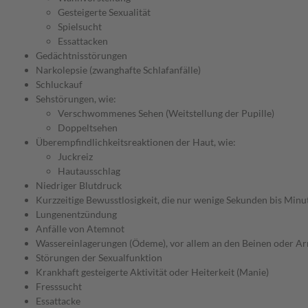
Gesteigerte Sexualität
Spielsucht
Essattacken
Gedächtnisstörungen
Narkolepsie (zwanghafte Schlafanfälle)
Schluckauf
Sehstörungen, wie:
Verschwommenes Sehen (Weitstellung der Pupille)
Doppeltsehen
Überempfindlichkeitsreaktionen der Haut, wie:
Juckreiz
Hautausschlag
Niedriger Blutdruck
Kurzzeitige Bewusstlosigkeit, die nur wenige Sekunden bis Minu
Lungenentzündung
Anfälle von Atemnot
Wassereinlagerungen (Ödeme), vor allem an den Beinen oder A
Störungen der Sexualfunktion
Krankhaft gesteigerte Aktivität oder Heiterkeit (Manie)
Fresssucht
Essattacke