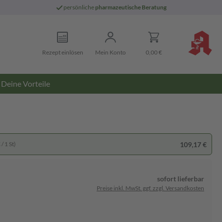
persönliche
pharmazeutische Beratung
Rezept einlösen
Mein Konto
0,00 €
Deine Vorteile
109,17 €
/ 1 St)
sofort lieferbar
Preise inkl. MwSt. ggf. zzgl. Versandkosten