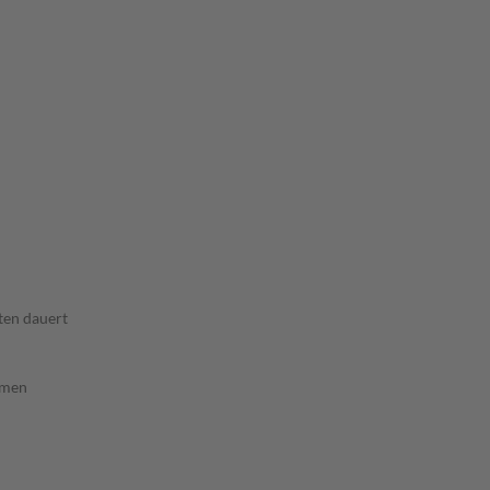
ten dauert
rmen