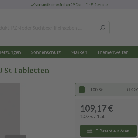
versandkostenfrei
ab 29 € und für E-Rezepte
letzungen
Sonnenschutz
Marken
Themenwelten
 St Tabletten
100 St
(1,09 € 
109,17 €
1,09 € / 1 St
E-Rezept einlösen