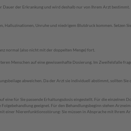
r Dauer der Erkrankung und wird deshalb nur von Ihrem Arzt bestimmt.
hen, Halluzinationen, Unruhe und niedrigem Blutdruck kommen. Setzen S
z normal (also nicht mit der doppelten Menge) fort.
d älteren Menschen auf eine gewissenhafte Dosierung. Im Zweifelsfalle f
gsbeilage abweichen. Da der Arzt sie individuell abstimmt, sollten Si
f eine für Sie passende Erhaltungsdosis eingestellt. Für die einzelnen D
die Folgebehandlung geeignet. Für den Behandlungsbeginn stehen Arzneimit
it einer Nierenfunktionsstörung: Sie müssen in Absprache mit Ihrem Arz