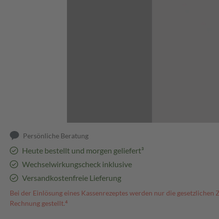
Abbildung kann abweichen
Persönliche Beratung
Heute bestellt und morgen geliefert³
Wechselwirkungscheck inklusive
Versandkostenfreie Lieferung
Bei der Einlösung eines Kassenrezeptes werden nur die gesetzlichen 
Rechnung gestellt.⁴