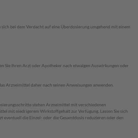
ie sich bei dem Verdacht auf eine Überdosierung umgehend mit einem
ragen Sie Ihren Arzt oder Apotheker nach etwaigen Auswirkungen oder
e das Arzneimittel daher nach seinen Anweisungen anwenden.
osierungsschritte stehen Arzneimittel mit verschiedenen
tel mit niedrigerem Wirkstoffgehalt zur Verfügung. Lassen Sie sich
t eventuell die Einzel- oder die Gesamtdosis reduzieren oder den