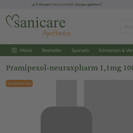
3
E-Rezept:
Heute bestellt,
morgen geliefert
Menü
Bestseller
Sparsets
Schmerzen & Ver
Pramipexol-neuraxpharm 1,1mg 100
Rezeptpflichtig