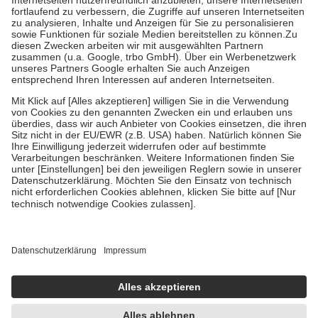
Diese Regeln gelten grundsätzlich auch für Online-Apotheken.
Bei Heilmitteln und häuslicher Krankenpflege beträgt die
Zuzahlung zehn Prozent der Kosten sowie zehn Euro je
Verordnung.
Um das Engagement der Versicherten für ihre eigene Gesundheit zu
stärken und die besondere Stellung der Familie zu unterstützen,
fallen
keine Zuzahlungen
an bei:
• Kindern und Jugendlichen bis zum vollendeten 18. Lebensjahr
mit Ausnahme der Fahrkosten
• Untersuchungen zur Vorsorge und Früherkennung, die von der
GKV getragen werden
• empfohlenen Schutzimpfungen
• Harn- und Blutteststreifen
Wir nutzen Trusted Shops als unabhängigen Dienstleister für die
Einholung von Bewertungen. Trusted Shops hat Maßnahmen
getroffen, um sicherzustellen, dass es sich um echte Bewertungen
handelt. Mehr Informationen findest du hier:
https://help.etrusted.com/hc/de/articles/4419944605341
Einige Bilder und Inhalte wurden unter Zuhilfenahme künstlicher