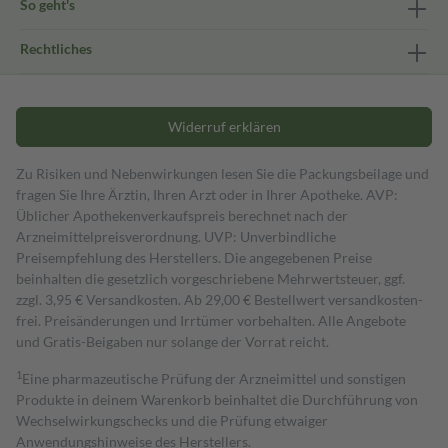
So geht's
Rechtliches
Widerruf erklären
Zu Risiken und Nebenwirkungen lesen Sie die Packungsbeilage und
fragen Sie Ihre Ärztin, Ihren Arzt oder in Ihrer Apotheke. AVP:
Üblicher Apothekenverkaufspreis berechnet nach der
Arzneimittelpreisverordnung. UVP: Unverbindliche
Preisempfehlung des Herstellers. Die angegebenen Preise
beinhalten die gesetzlich vorgeschriebene Mehrwertsteuer, ggf.
zzgl. 3,95 € Versandkosten. Ab 29,00 € Bestell­wert versand­kosten­
frei. Preisänderungen und Irrtümer vorbehalten. Alle Angebote
und Gratis-Beigaben nur solange der Vorrat reicht.
1
Eine pharmazeutische Prüfung der Arzneimittel und sonstigen
Produkte in deinem Warenkorb beinhaltet die Durchführung von
Wechselwirkungschecks und die Prüfung etwaiger
Anwendungshinweise des Herstellers.