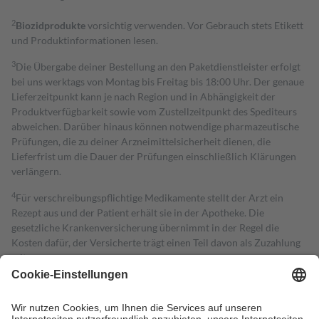
2
Biozidprodukte
vorsichtig verwenden. Vor Gebrauch stets Etikett
und Produktinformationen lesen.
3
Die Übergabe deiner Bestellung an den Paketdienstleister erfolgt
bei uns werktags von Montag bis Freitag bis 18:00 Uhr. Der genaue
Lieferzeitpunkt kann je nach Region und in Abhängigkeit der
Produktverfügbarkeit sowie vom Zustellzeitpunkt des Spediteurs
abweichen. Darüber hinaus können notwendige pharmazeutische
Prüfungen, die zu deiner Arzneimittelsicherheit dienen, die
Lieferfrist um die Dauer der Prüfungen einschließlich Klärungen
verlängern.
4
Für verschreibungspflichtige Medikamente stellt der Arzt ein
Rezept aus und der Patient erhält sie in der Apotheke. Die
gesetzliche Krankenversicherung übernimmt in der Regel die
Kosten dafür, der Versicherte trägt einen Teil davon als Zuzahlung
mit.
Grundsätzlich leisten Mitglieder Zuzahlungen in Höhe von zehn
Prozent des Abgabepreises,
mindestens
jedoch
fünf Euro
und
höchstens zehn Euro.
Es sind jedoch nie mehr als die tatsächlichen
Kosten der Leistung zu entrichten.