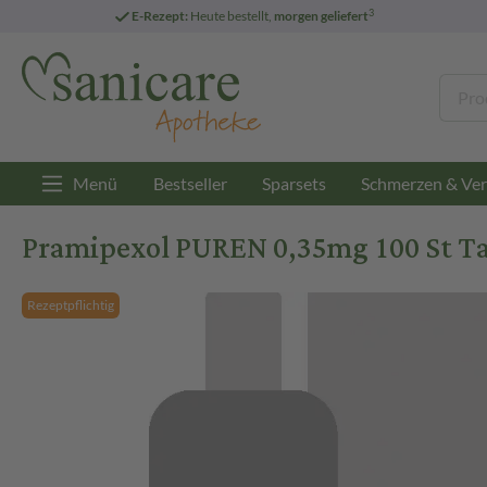
3
E-Rezept:
Heute bestellt,
morgen geliefert
Menü
Bestseller
Sparsets
Schmerzen & Ver
Pramipexol PUREN 0,35mg 100 St Ta
Rezeptpflichtig