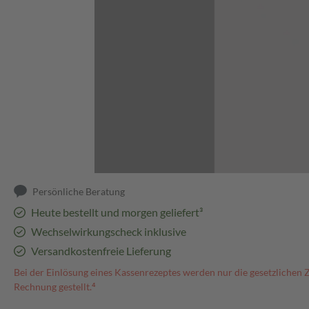
Abbildung kann abweichen
Persönliche Beratung
Heute bestellt und morgen geliefert³
Wechselwirkungscheck inklusive
Versandkostenfreie Lieferung
Bei der Einlösung eines Kassenrezeptes werden nur die gesetzlichen 
Rechnung gestellt.⁴