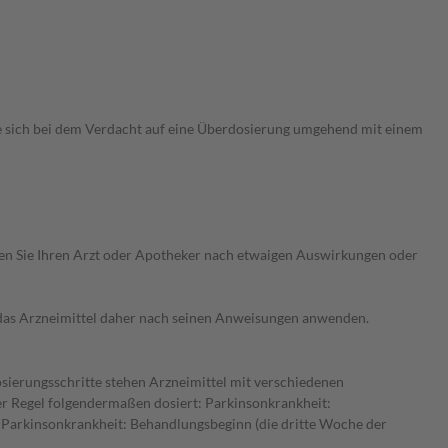
ie sich bei dem Verdacht auf eine Überdosierung umgehend mit einem
ragen Sie Ihren Arzt oder Apotheker nach etwaigen Auswirkungen oder
e das Arzneimittel daher nach seinen Anweisungen anwenden.
osierungsschritte stehen Arzneimittel mit verschiedenen
er Regel folgendermaßen dosiert: Parkinsonkrankheit:
. Parkinsonkrankheit: Behandlungsbeginn (die dritte Woche der