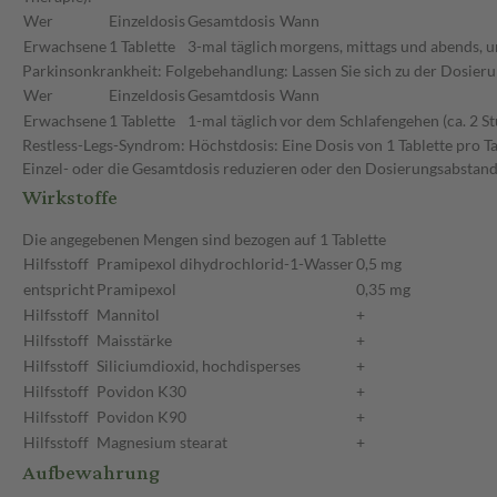
Wer
Einzeldosis
Gesamtdosis
Wann
Erwachsene
1 Tablette
3-mal täglich
morgens, mittags und abends, u
Parkinsonkrankheit: Folgebehandlung: Lassen Sie sich zu der Dosier
Wer
Einzeldosis
Gesamtdosis
Wann
Erwachsene
1 Tablette
1-mal täglich
vor dem Schlafengehen (ca. 2 S
Restless-Legs-Syndrom: Höchstdosis: Eine Dosis von 1 Tablette pro Ta
Einzel- oder die Gesamtdosis reduzieren oder den Dosierungsabstand
Wirkstoffe
Die angegebenen Mengen sind bezogen auf 1 Tablette
Hilfsstoff
Pramipexol dihydrochlorid-1-Wasser
0,5 mg
entspricht
Pramipexol
0,35 mg
Hilfsstoff
Mannitol
+
Hilfsstoff
Maisstärke
+
Hilfsstoff
Siliciumdioxid, hochdisperses
+
Hilfsstoff
Povidon K30
+
Hilfsstoff
Povidon K90
+
Hilfsstoff
Magnesium stearat
+
Aufbewahrung