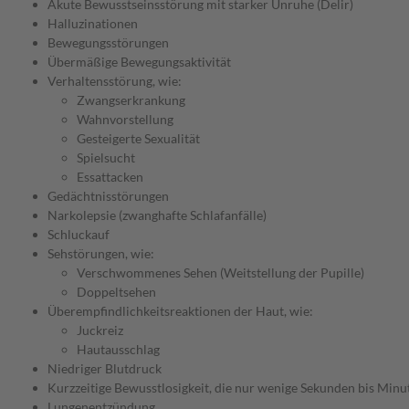
Akute Bewusstseinsstörung mit starker Unruhe (Delir)
Halluzinationen
Bewegungsstörungen
Übermäßige Bewegungsaktivität
Verhaltensstörung, wie:
Zwangserkrankung
Wahnvorstellung
Gesteigerte Sexualität
Spielsucht
Essattacken
Gedächtnisstörungen
Narkolepsie (zwanghafte Schlafanfälle)
Schluckauf
Sehstörungen, wie:
Verschwommenes Sehen (Weitstellung der Pupille)
Doppeltsehen
Überempfindlichkeitsreaktionen der Haut, wie:
Juckreiz
Hautausschlag
Niedriger Blutdruck
Kurzzeitige Bewusstlosigkeit, die nur wenige Sekunden bis Minu
Lungenentzündung