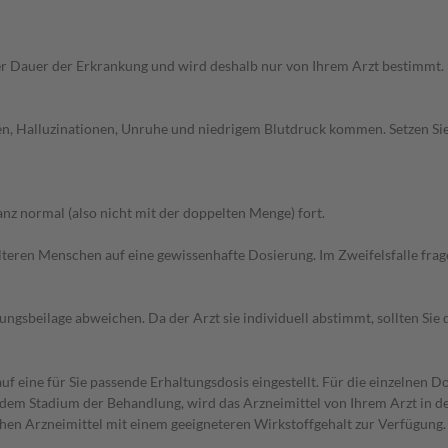
r Dauer der Erkrankung und wird deshalb nur von Ihrem Arzt bestimmt.
hen, Halluzinationen, Unruhe und niedrigem Blutdruck kommen. Setzen S
z normal (also nicht mit der doppelten Menge) fort.
d älteren Menschen auf eine gewissenhafte Dosierung. Im Zweifelsfalle f
gsbeilage abweichen. Da der Arzt sie individuell abstimmt, sollten Si
f eine für Sie passende Erhaltungsdosis eingestellt. Für die einzelnen D
dem Stadium der Behandlung, wird das Arzneimittel von Ihrem Arzt in d
ehen Arzneimittel mit einem geeigneteren Wirkstoffgehalt zur Verfügung