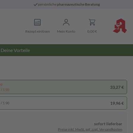
persönliche
pharmazeutische Beratung
Rezept einlösen
Mein Konto
0,00 €
Deine Vorteile
pp
33,27 €
/ 1 St)
19,96 €
/ 1 St)
sofort lieferbar
Preise inkl. MwSt. ggf. zzgl. Versandkosten