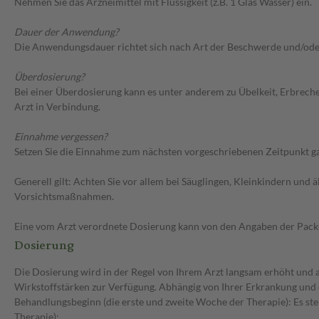
Nehmen Sie das Arzneimittel mit Flüssigkeit (z.B. 1 Glas Wasser) ein.
Dauer der Anwendung?
Die Anwendungsdauer richtet sich nach Art der Beschwerde und/ode
Überdosierung?
Bei einer Überdosierung kann es unter anderem zu Übelkeit, Erbrec
Arzt in Verbindung.
Einnahme vergessen?
Setzen Sie die Einnahme zum nächsten vorgeschriebenen Zeitpunkt gan
Generell gilt: Achten Sie vor allem bei Säuglingen, Kleinkindern un
Vorsichtsmaßnahmen.
Eine vom Arzt verordnete Dosierung kann von den Angaben der Packun
Dosierung
Die Dosierung wird in der Regel von Ihrem Arzt langsam erhöht und au
Wirkstoffstärken zur Verfügung. Abhängig von Ihrer Erkrankung und 
Behandlungsbeginn (die erste und zweite Woche der Therapie): Es st
Therapie):