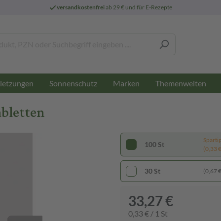
versandkostenfrei
ab 29 € und für E-Rezepte
letzungen
Sonnenschutz
Marken
Themenwelten
bletten
Sparti
100 St
(0,33 € 
30 St
(0,67 € 
33,27 €
0,33 € / 1 St