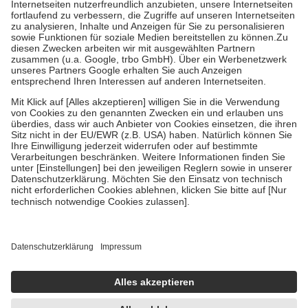
Prozent des Abgabepreises,
mindestens
jedoch
fünf Euro
und
höchstens zehn Euro.
Es sind jedoch nie mehr als die tatsächlichen
Kosten der Leistung zu entrichten.
Diese Regeln gelten grundsätzlich auch für Online-Apotheken.
Bei Heilmitteln und häuslicher Krankenpflege beträgt die
Zuzahlung zehn Prozent der Kosten sowie zehn Euro je
Verordnung.
Um das Engagement der Versicherten für ihre eigene Gesundheit zu
stärken und die besondere Stellung der Familie zu unterstützen,
fallen
keine Zuzahlungen
an bei:
• Kindern und Jugendlichen bis zum vollendeten 18. Lebensjahr
mit Ausnahme der Fahrkosten
• Untersuchungen zur Vorsorge und Früherkennung, die von der
GKV getragen werden
• empfohlenen Schutzimpfungen
• Harn- und Blutteststreifen
Wir nutzen Trusted Shops als unabhängigen Dienstleister für die
Einholung von Bewertungen. Trusted Shops hat Maßnahmen
getroffen, um sicherzustellen, dass es sich um echte Bewertungen
handelt. Mehr Informationen findest du hier: