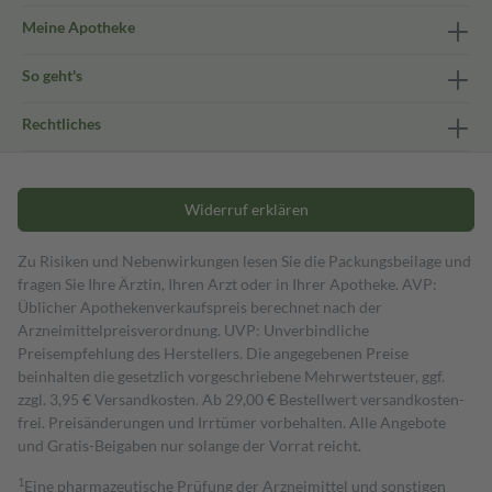
Meine Apotheke
So geht's
Rechtliches
Widerruf erklären
Zu Risiken und Nebenwirkungen lesen Sie die Packungsbeilage und
fragen Sie Ihre Ärztin, Ihren Arzt oder in Ihrer Apotheke. AVP:
Üblicher Apothekenverkaufspreis berechnet nach der
Arzneimittelpreisverordnung. UVP: Unverbindliche
Preisempfehlung des Herstellers. Die angegebenen Preise
beinhalten die gesetzlich vorgeschriebene Mehrwertsteuer, ggf.
zzgl. 3,95 € Versandkosten. Ab 29,00 € Bestell­wert versand­kosten­
frei. Preisänderungen und Irrtümer vorbehalten. Alle Angebote
und Gratis-Beigaben nur solange der Vorrat reicht.
1
Eine pharmazeutische Prüfung der Arzneimittel und sonstigen