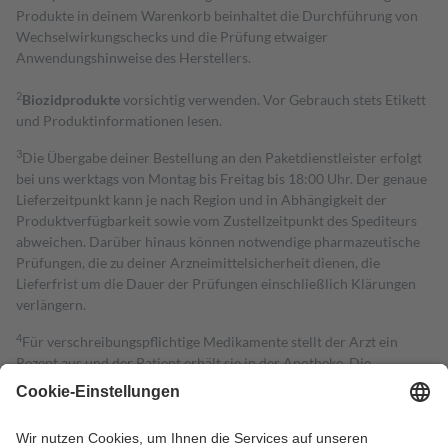
Produkte in deinem Warenkorb beinhaltet die Durchführung von
Wechselwirkungschecks und die Prüfung etwaiger
Anwendungshinweise des Herstellers.
2
Biozidprodukte
vorsichtig verwenden. Vor Gebrauch stets Etikett
und Produktinformationen lesen.
3
Die Übergabe deiner Bestellung an den Paketdienstleister erfolgt
bei uns werktags von Montag bis Freitag bis 18:00 Uhr. Der genaue
Lieferzeitpunkt kann je nach Region und in Abhängigkeit der
Produktverfügbarkeit sowie vom Zustellzeitpunkt des Spediteurs
abweichen. Darüber hinaus können notwendige pharmazeutische
Prüfungen, die zu deiner Arzneimittelsicherheit dienen, die
Lieferfrist um die Dauer der Prüfungen einschließlich Klärungen
verlängern.
4
Für verschreibungspflichtige Medikamente stellt der Arzt ein
Rezept aus und der Patient erhält sie in der Apotheke. Die
gesetzliche Krankenversicherung übernimmt in der Regel die
Kosten dafür, der Versicherte trägt einen Teil davon als Zuzahlung
mit.
Grundsätzlich leisten Mitglieder Zuzahlungen in Höhe von zehn