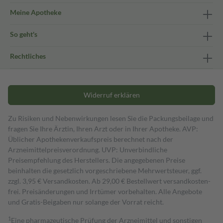
Meine Apotheke
So geht's
Rechtliches
Widerruf erklären
Zu Risiken und Nebenwirkungen lesen Sie die Packungsbeilage und
fragen Sie Ihre Ärztin, Ihren Arzt oder in Ihrer Apotheke. AVP:
Üblicher Apothekenverkaufspreis berechnet nach der
Arzneimittelpreisverordnung. UVP: Unverbindliche
Preisempfehlung des Herstellers. Die angegebenen Preise
beinhalten die gesetzlich vorgeschriebene Mehrwertsteuer, ggf.
zzgl. 3,95 € Versandkosten. Ab 29,00 € Bestell­wert versand­kosten­
frei. Preisänderungen und Irrtümer vorbehalten. Alle Angebote
und Gratis-Beigaben nur solange der Vorrat reicht.
1
Eine pharmazeutische Prüfung der Arzneimittel und sonstigen