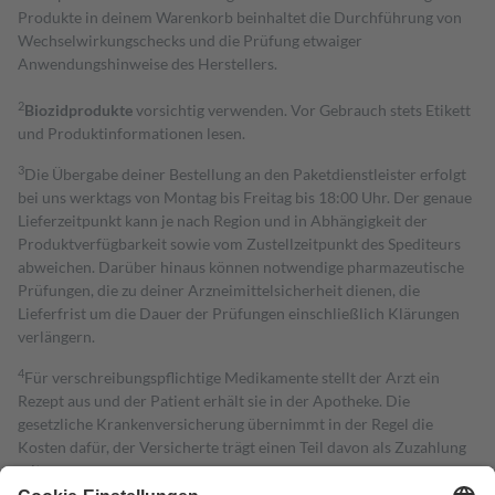
Produkte in deinem Warenkorb beinhaltet die Durchführung von
Wechselwirkungschecks und die Prüfung etwaiger
Anwendungshinweise des Herstellers.
2
Biozidprodukte
vorsichtig verwenden. Vor Gebrauch stets Etikett
und Produktinformationen lesen.
3
Die Übergabe deiner Bestellung an den Paketdienstleister erfolgt
bei uns werktags von Montag bis Freitag bis 18:00 Uhr. Der genaue
Lieferzeitpunkt kann je nach Region und in Abhängigkeit der
Produktverfügbarkeit sowie vom Zustellzeitpunkt des Spediteurs
abweichen. Darüber hinaus können notwendige pharmazeutische
Prüfungen, die zu deiner Arzneimittelsicherheit dienen, die
Lieferfrist um die Dauer der Prüfungen einschließlich Klärungen
verlängern.
4
Für verschreibungspflichtige Medikamente stellt der Arzt ein
Rezept aus und der Patient erhält sie in der Apotheke. Die
gesetzliche Krankenversicherung übernimmt in der Regel die
Kosten dafür, der Versicherte trägt einen Teil davon als Zuzahlung
mit.
Grundsätzlich leisten Mitglieder Zuzahlungen in Höhe von zehn