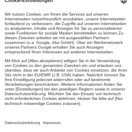
Prozent des Abgabepreises,
mindestens
jedoch
fünf Euro
und
höchstens zehn Euro.
Es sind jedoch nie mehr als die tatsächlichen
Kosten der Leistung zu entrichten.
Diese Regeln gelten grundsätzlich auch für Online-Apotheken.
Bei Heilmitteln und häuslicher Krankenpflege beträgt die
Zuzahlung zehn Prozent der Kosten sowie zehn Euro je
Verordnung.
Um das Engagement der Versicherten für ihre eigene Gesundheit zu
stärken und die besondere Stellung der Familie zu unterstützen,
fallen
keine Zuzahlungen
an bei:
• Kindern und Jugendlichen bis zum vollendeten 18. Lebensjahr
mit Ausnahme der Fahrkosten
• Untersuchungen zur Vorsorge und Früherkennung, die von der
GKV getragen werden
• empfohlenen Schutzimpfungen
• Harn- und Blutteststreifen
Wir nutzen Trusted Shops als unabhängigen Dienstleister für die
Einholung von Bewertungen. Trusted Shops hat Maßnahmen
getroffen, um sicherzustellen, dass es sich um echte Bewertungen
handelt. Mehr Informationen findest du hier: