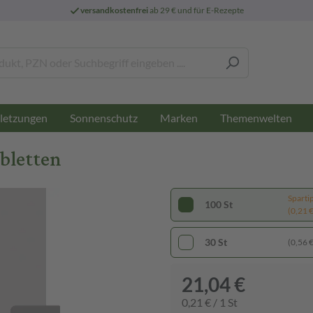
versandkostenfrei
ab 29 € und für E-Rezepte
letzungen
Sonnenschutz
Marken
Themenwelten
bletten
Sparti
100 St
(0,21 € 
30 St
(0,56 € 
21,04 €
0,21 € / 1 St