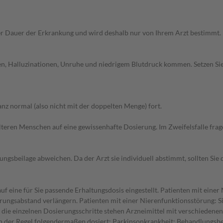
r Dauer der Erkrankung und wird deshalb nur von Ihrem Arzt bestimmt.
hen, Halluzinationen, Unruhe und niedrigem Blutdruck kommen. Setzen S
z normal (also nicht mit der doppelten Menge) fort.
d älteren Menschen auf eine gewissenhafte Dosierung. Im Zweifelsfalle f
gsbeilage abweichen. Da der Arzt sie individuell abstimmt, sollten Si
f eine für Sie passende Erhaltungsdosis eingestellt. Patienten mit eine
rungsabstand verlängern. Patienten mit einer Nierenfunktionsstörung: Si
die einzelnen Dosierungsschritte stehen Arzneimittel mit verschiedene
n der Regel folgendermaßen dosiert: Parkinsonkrankheit: Behandlungsbeg