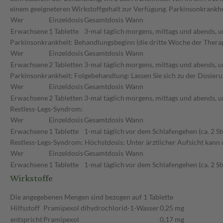
einem geeigneteren Wirkstoffgehalt zur Verfügung. Parkinsonkrankhe
Wer
Einzeldosis
Gesamtdosis
Wann
Erwachsene
1 Tablette
3-mal täglich
morgens, mittags und abends, u
Parkinsonkrankheit: Behandlungsbeginn (die dritte Woche der Therap
Wer
Einzeldosis
Gesamtdosis
Wann
Erwachsene
2 Tabletten
3-mal täglich
morgens, mittags und abends, u
Parkinsonkrankheit: Folgebehandlung: Lassen Sie sich zu der Dosier
Wer
Einzeldosis
Gesamtdosis
Wann
Erwachsene
2 Tabletten
3-mal täglich
morgens, mittags und abends, u
Restless-Legs-Syndrom:
Wer
Einzeldosis
Gesamtdosis
Wann
Erwachsene
1 Tablette
1-mal täglich
vor dem Schlafengehen (ca. 2 S
Restless-Legs-Syndrom: Höchstdosis: Unter ärztlicher Aufsicht kann d
Wer
Einzeldosis
Gesamtdosis
Wann
Erwachsene
1 Tablette
1-mal täglich
vor dem Schlafengehen (ca. 2 S
Wirkstoffe
Die angegebenen Mengen sind bezogen auf 1 Tablette
Hilfsstoff
Pramipexol dihydrochlorid-1-Wasser
0,25 mg
entspricht
Pramipexol
0,17 mg