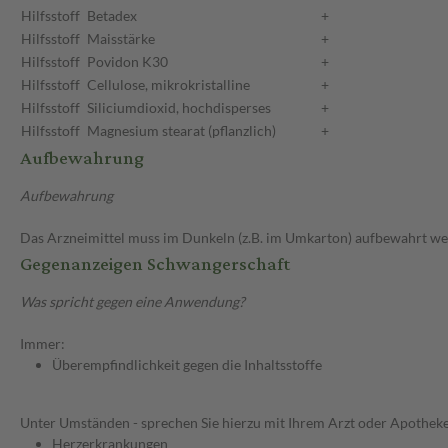
Hilfsstoff
Betadex
+
Hilfsstoff
Maisstärke
+
Hilfsstoff
Povidon K30
+
Hilfsstoff
Cellulose, mikrokristalline
+
Hilfsstoff
Siliciumdioxid, hochdisperses
+
Hilfsstoff
Magnesium stearat (pflanzlich)
+
Aufbewahrung
Aufbewahrung
Das Arzneimittel muss im Dunkeln (z.B. im Umkarton) aufbewahrt we
Gegenanzeigen Schwangerschaft
Was spricht gegen eine Anwendung?
Immer:
Überempfindlichkeit gegen die Inhaltsstoffe
Unter Umständen - sprechen Sie hierzu mit Ihrem Arzt oder Apotheke
Herzerkrankungen