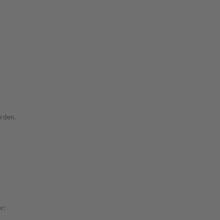
rden.
r: