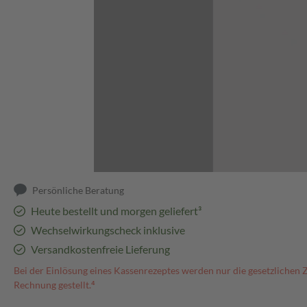
Abbildung kann abweichen
Persönliche Beratung
Heute bestellt und morgen geliefert³
Wechselwirkungscheck inklusive
Versandkostenfreie Lieferung
Bei der Einlösung eines Kassenrezeptes werden nur die gesetzlichen 
Rechnung gestellt.⁴