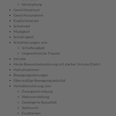
Verstopfung
Gewichtsverlust
Gewichtszunahme
Kopfschmerzen
Schwindel
Müdigkeit
Schläfrigkeit
Schlafstörungen, wie:
Schlaflosigkeit
Ungewöhnliche Träume
Unruhe
Akute Bewusstseinsstörung mit starker Unruhe (Delir)
Halluzinationen
Bewegungsstörungen
Übermäßige Bewegungsaktivität
Verhaltensstörung, wie:
Zwangserkrankung
Wahnvorstellung
Gesteigerte Sexualität
Spielsucht
Essattacken