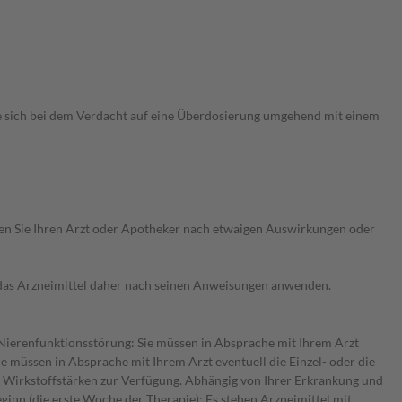
ie sich bei dem Verdacht auf eine Überdosierung umgehend mit einem
ragen Sie Ihren Arzt oder Apotheker nach etwaigen Auswirkungen oder
e das Arzneimittel daher nach seinen Anweisungen anwenden.
r Nierenfunktionsstörung: Sie müssen in Absprache mit Ihrem Arzt
e müssen in Absprache mit Ihrem Arzt eventuell die Einzel- oder die
n Wirkstoffstärken zur Verfügung. Abhängig von Ihrer Erkrankung und
inn (die erste Woche der Therapie): Es stehen Arzneimittel mit