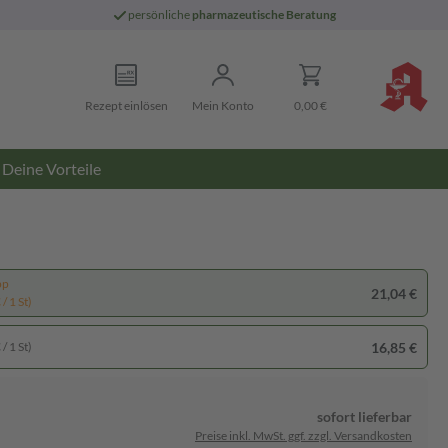
persönliche
pharmazeutische Beratung
Rezept einlösen
Mein Konto
0,00 €
Deine Vorteile
pp
21,04 €
/ 1 St)
16,85 €
/ 1 St)
sofort lieferbar
Preise inkl. MwSt. ggf. zzgl. Versandkosten