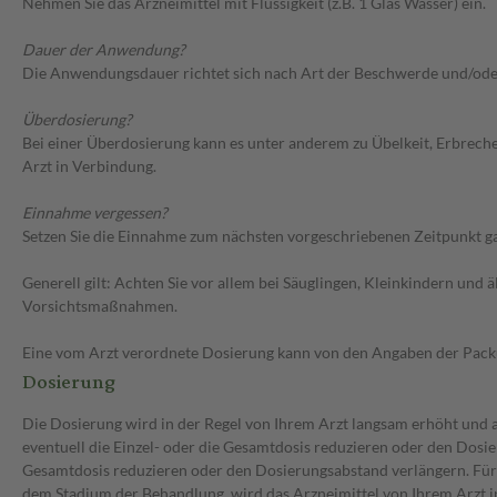
Nehmen Sie das Arzneimittel mit Flüssigkeit (z.B. 1 Glas Wasser) ein.
Dauer der Anwendung?
Die Anwendungsdauer richtet sich nach Art der Beschwerde und/ode
Überdosierung?
Bei einer Überdosierung kann es unter anderem zu Übelkeit, Erbrec
Arzt in Verbindung.
Einnahme vergessen?
Setzen Sie die Einnahme zum nächsten vorgeschriebenen Zeitpunkt gan
Generell gilt: Achten Sie vor allem bei Säuglingen, Kleinkindern un
Vorsichtsmaßnahmen.
Eine vom Arzt verordnete Dosierung kann von den Angaben der Packun
Dosierung
Die Dosierung wird in der Regel von Ihrem Arzt langsam erhöht und au
eventuell die Einzel- oder die Gesamtdosis reduzieren oder den Dosie
Gesamtdosis reduzieren oder den Dosierungsabstand verlängern. Für 
dem Stadium der Behandlung, wird das Arzneimittel von Ihrem Arzt i