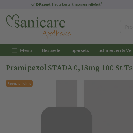
3
E-Rezept:
Heute bestellt,
morgen geliefert
Menü
Bestseller
Sparsets
Schmerzen & Ver
Pramipexol STADA 0,18mg 100 St Ta
Rezeptpflichtig